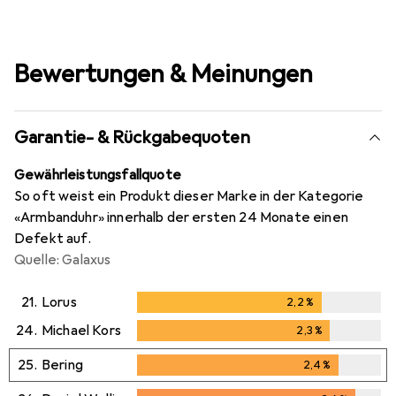
Bewertungen & Meinungen
Garantie- & Rückgabequoten
Gewährleistungsfallquote
So oft weist ein Produkt dieser Marke in der Kategorie
«Armbanduhr» innerhalb der ersten 24 Monate einen
Defekt auf.
Quelle: Galaxus
21.
Lorus
2,2
%
2,2
%
24.
Michael Kors
2,3
%
2,3
%
25.
Bering
2,4
%
2,4
%