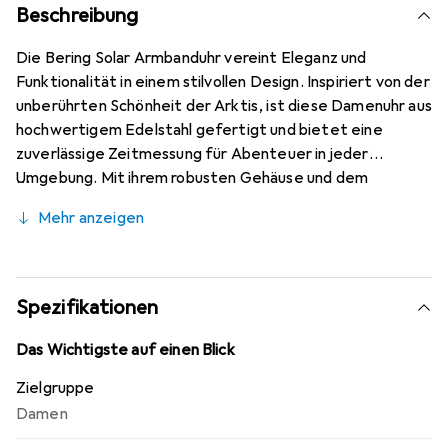
Beschreibung
Die Bering Solar Armbanduhr vereint Eleganz und
Funktionalität in einem stilvollen Design. Inspiriert von der
unberührten Schönheit der Arktis, ist diese Damenuhr aus
hochwertigem Edelstahl gefertigt und bietet eine
zuverlässige Zeitmessung für Abenteuer in jeder
Umgebung. Mit ihrem robusten Gehäuse und dem
kratzfesten Saphirglas ist sie sowohl für den Alltag als
Mehr anzeigen
auch für besondere Anlässe geeignet. Die Solar-
Technologie sorgt dafür, dass die Uhr umweltfreundlich
betrieben wird und eine lange Lebensdauer hat. Die
Kombination aus einem schwarzen Zifferblatt und einem
Spezifikationen
eleganten Armband in Roségold verleiht der Uhr eine
zeitlose Ästhetik, die sowohl zu sportlichen als auch zu
Das Wichtigste auf einen Blick
eleganten Outfits passt. Mit einer Wasserdichtigkeit von
Zielgruppe
bis zu 50 Metern ist die Bering Solar Armbanduhr der
Damen
ideale Begleiter für alle, die das Abenteuer lieben und
gleichzeitig Wert auf Stil legen.