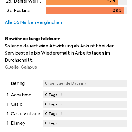
26.
Daniel Wellington
2,6
%
2,6
%
27.
Festina
2,8
%
2,8
%
Alle 36 Marken vergleichen
Gewährleistungsfalldauer
So lange dauert eine Abwicklung ab Ankunft bei der
Servicestelle bis Wiedererhalt in Arbeitstagen im
Durchschnitt.
Quelle: Galaxus
i
Bering
Ungenügende Daten
1.
Accutime
i
0
Tage
1.
Casio
i
0
Tage
1.
Casio Vintage
i
0
Tage
1.
Disney
i
0
Tage