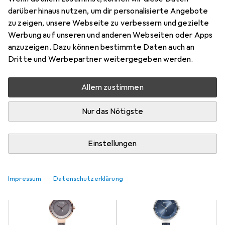
9
darüber hinaus nutzen, um dir personalisierte Angebote
zu zeigen, unsere Webseite zu verbessern und gezielte
Werbung auf unseren und anderen Webseiten oder Apps
Aktuell nicht lieferbar
anzuzeigen. Dazu können bestimmte Daten auch an
Dritte und Werbepartner weitergegeben werden.
Benachrichtigen, wenn lieferbar
Allem zustimmen
Vergleichen
Merken
Nur das Nötigste
i
Kostenloser Versand ab 30,–
Einstellungen
Farbe
2
Impressum
Datenschutzerklärung