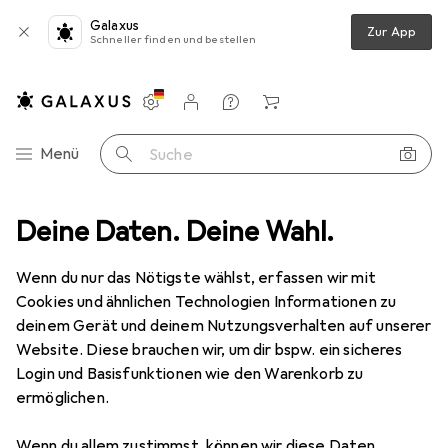
Galaxus
Zur App
Schneller finden und bestellen
Einstellungen
Kundenkonto
Vergleichslisten
Merklisten
Warenkorb
Navigation nach Kategorien
Menü
Suche
Alles in Mode
Deine Daten. Deine Wahl.
Uhren + Schmuck
Armbanduhr
Bering Solar
Wenn du nur das Nötigste wählst, erfassen wir mit
Cookies und ähnlichen Technologien Informationen zu
12 Bilder
deinem Gerät und deinem Nutzungsverhalten auf unserer
Bering
Solar
Website. Diese brauchen wir, um dir bspw. ein sicheres
Login und Basisfunktionen wie den Warenkorb zu
Analoguhr, 31 mm
ermöglichen.
Bewertungen
Wenn du allem zustimmst, können wir diese Daten