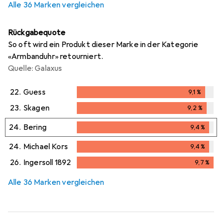
Alle 36 Marken vergleichen
Rückgabequote
So oft wird ein Produkt dieser Marke in der Kategorie
«Armbanduhr» retourniert.
Quelle: Galaxus
22.
Guess
9,1
%
9,1
%
23.
Skagen
9,2
%
9,2
%
24.
Bering
9,4
%
9,4
%
24.
Michael Kors
9,4
%
9,4
%
26.
Ingersoll 1892
9,7
%
9,7
%
Alle 36 Marken vergleichen