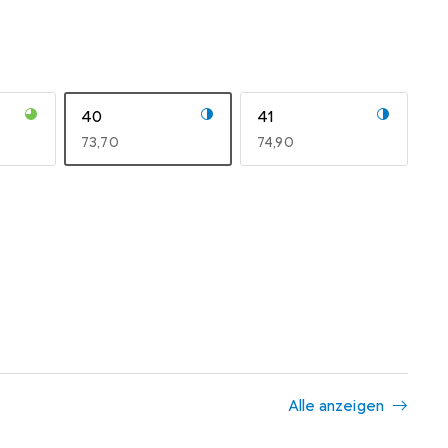
40
41
EUR
73,70
EUR
74,90
Alle anzeigen