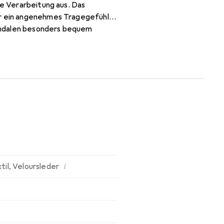
ge Verarbeitung aus. Das
er ein angenehmes Tragegefühl
 Sandalen besonders bequem
 an den Fuss an und bieten eine
ches Accessoire, das sich
i
til
,
Veloursleder