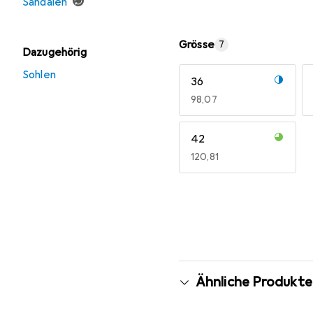
Sandalen
Grösse
7
Dazugehörig
Sohlen
36
EUR
98,07
42
EUR
120,81
Mehr anzeigen
Ähnliche Produkte