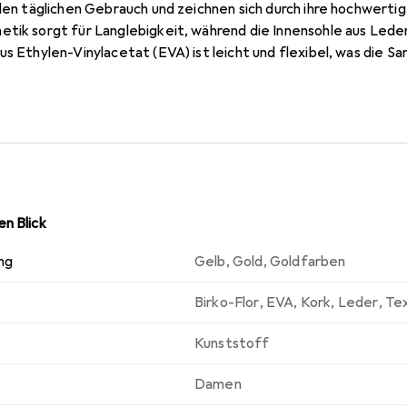
 den täglichen Gebrauch und zeichnen sich durch ihre hochwerti
etik sorgt für Langlebigkeit, während die Innensohle aus Led
us Ethylen-Vinylacetat (EVA) ist leicht und flexibel, was die
n Design und den verstellbaren Riemen passen sie sich optimal
Diese Sandalen sind nicht nur funktional, sondern auch ein modis
ässt.
n Blick
ng
Gelb
,
Gold
,
Goldfarben
Birko-Flor
,
EVA
,
Kork
,
Leder
,
Tex
Kunststoff
Damen