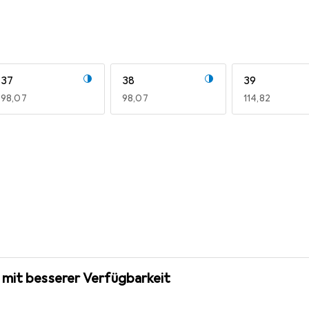
37
38
39
EUR
98,07
EUR
98,07
EUR
114,82
 mit besserer Verfügbarkeit