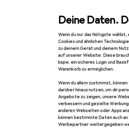
Suche
Deine Daten. D
Wenn du nur das Nötigste wählst, 
Navigation nach Kategorien
Gesamtsortiment
Mod
Gesamtsortiment
Cookies und ähnlichen Technologi
zu deinem Gerät und deinem Nutz
Mode
auf unserer Website. Diese brauch
bspw. ein sicheres Login und Basis
Alles in Mode
Warenkorb zu ermöglichen.
Schuhe
Wenn du allem zustimmst, können 
Ballerinas
darüber hinaus nutzen, um dir pers
Angebote zu zeigen, unsere Webs
Boots + Stiefel
verbessern und gezielte Werbung
anderen Webseiten oder Apps an
Espadrilles
können bestimmte Daten auch an 
Flip-Flops
Werbepartner weitergegeben we