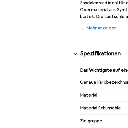
Sandalen sind ideal für
Obermaterial aus Synth
bietet. Die Laufsohle a
macht. Mit ihrem offene
Mehr anzeigen
individuelle Passform. 
vielseitig kombinieren l
Spezifikationen
Das Wichtigste auf eine
Genaue Farbbezeichnu
Material
Material Schuhsohle
Zielgruppe