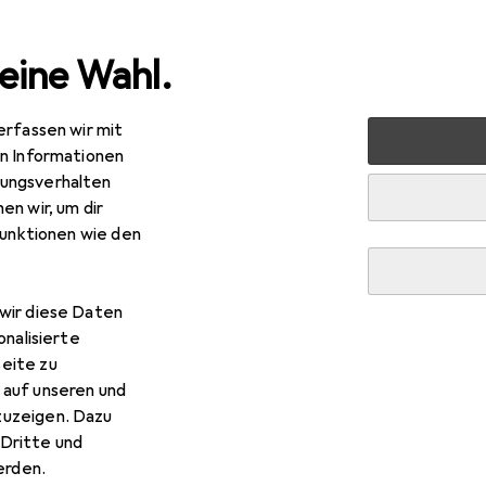
eine Wahl.
erfassen wir mit
e
Alles in Mode
Schuhe
Sandalen
Birkenstock Ari
en Informationen
ungsverhalten
en wir, um dir
funktionen wie den
wir diese Daten
onalisierte
eite zu
 auf unseren und
zuzeigen. Dazu
Dritte und
rden.