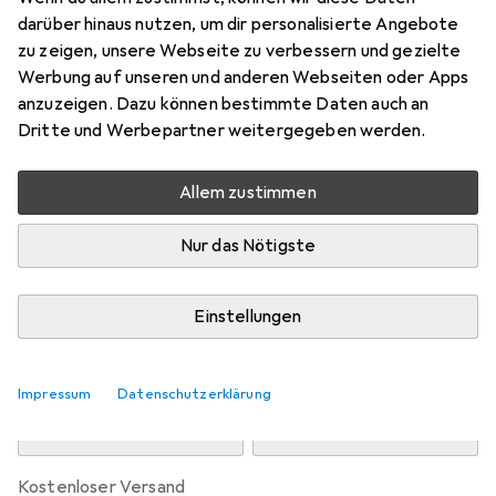
Preis in EUR inkl. MwSt.
darüber hinaus nutzen, um dir personalisierte Angebote
zu zeigen, unsere Webseite zu verbessern und gezielte
Marke
Bewertungen
Werbung auf unseren und anderen Webseiten oder Apps
Mehr von Brandit
6
anzuzeigen. Dazu können bestimmte Daten auch an
Dritte und Werbepartner weitergegeben werden.
Zwischen Do, 13.8. und Mo, 17.8. geliefert
Allem zustimmen
Mehr als 10 Stück an Lager beim Drittanbieter
Lieferort angeben für genaue Lieferzeit
Nur das Nötigste
i
Angebot von
StockNet Connect
FR
Einstellungen
In den Warenkorb
Impressum
Datenschutzerklärung
Vergleichen
Merken
kostenloser Versand