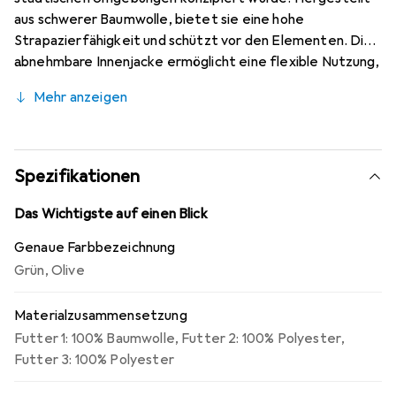
aus schwerer Baumwolle, bietet sie eine hohe
Strapazierfähigkeit und schützt vor den Elementen. Die
abnehmbare Innenjacke ermöglicht eine flexible Nutzung,
sodass die Jacke auch an wärmeren Tagen angenehm
Mehr anzeigen
getragen werden kann. Mit ihrem professionellen Look
und den detailgetreuen Vintage-Applikationen ist die
M65 Giant nicht nur funktional, sondern auch stilvoll. Die
zahlreichen geräumigen Taschen bieten ausreichend
Spezifikationen
Stauraum für persönliche Gegenstände, was sie zu einer
praktischen Wahl für den Alltag macht. Diese Jacke ist
Das Wichtigste auf einen Blick
ideal für alle, die Wert auf Qualität und Funktionalität
Genaue Farbbezeichnung
legen.
Grün
,
Olive
Materialzusammensetzung
Futter 1: 100% Baumwolle
,
Futter 2: 100% Polyester
,
Futter 3: 100% Polyester