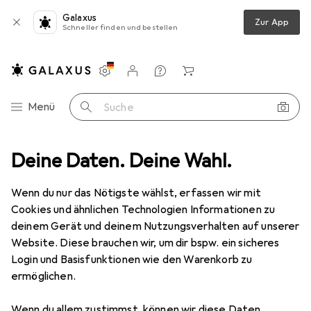
Galaxus
Zur App
Schneller finden und bestellen
Einstellungen
Kundenkonto
Vergleichslisten
Merklisten
Warenkorb
Navigation nach Kategorien
Menü
Suche
ode
Deine Daten. Deine Wahl.
Bekleidung
Jacken
Winterjacken
Brandit M65 Giant
Wenn du nur das Nötigste wählst, erfassen wir mit
Cookies und ähnlichen Technologien Informationen zu
18 Bilder
deinem Gerät und deinem Nutzungsverhalten auf unserer
Website. Diese brauchen wir, um dir bspw. ein sicheres
EUR
115,45
Login und Basisfunktionen wie den Warenkorb zu
Brandit
M65 Giant
ermöglichen.
3XL
Wenn du allem zustimmst, können wir diese Daten