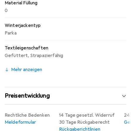
Material Füllung
0
Winterjackentyp
Parka
Textileigenschaften
Gefüttert
,
Strapazierfähig
Mehr anzeigen
Preisentwicklung
Rechtliche Bedenken
14 Tage gesetzl. Widerruf
24 
Meldeformular
30 Tage Rückgaberecht
Gew
Rückgaberichtlinien