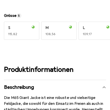
Grösse
8
S
M
L
EUR
115,82
EUR
108,56
EUR
109,17
Produktinformationen
Beschreibung
Die M65 Giant Jacke ist eine robuste und vielseitige
Feldjacke, die sowohl für den Einsatz im Freien als auch in
städtischen Umgebungen konzipiert wurde. Hergestellt