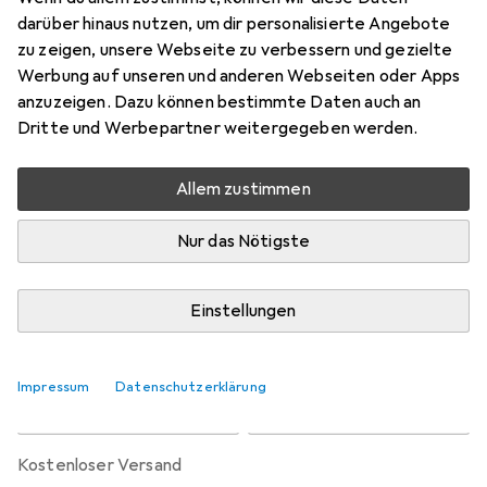
Preis in EUR inkl. MwSt.
darüber hinaus nutzen, um dir personalisierte Angebote
zu zeigen, unsere Webseite zu verbessern und gezielte
Marke
Bewertungen
Werbung auf unseren und anderen Webseiten oder Apps
Mehr von Buff
1
anzuzeigen. Dazu können bestimmte Daten auch an
Dritte und Werbepartner weitergegeben werden.
Zwischen Sa, 15.8. und Mi, 19.8. geliefert
Allem zustimmen
Mehr als 10 Stück an Lager beim Lieferanten
Benachrichtigen, wenn schneller verfügbar
Nur das Nötigste
Lieferort angeben für genaue Lieferzeit
Einstellungen
In den Warenkorb
Impressum
Datenschutzerklärung
Vergleichen
Merken
kostenloser Versand