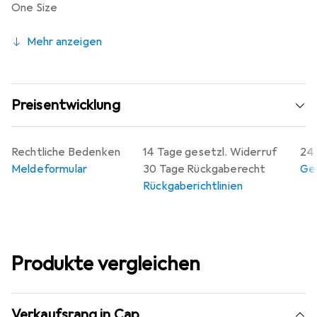
One Size
Mehr anzeigen
Preisentwicklung
Rechtliche Bedenken
14 Tage gesetzl. Widerruf
24 
Meldeformular
30 Tage Rückgaberecht
Gew
Rückgaberichtlinien
Produkte vergleichen
Verkaufsrang in Cap