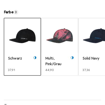
Farbe
3
Schwarz
Multi,
Solid Navy
Pink/Grau
EUR
37,91
EUR
44,90
EUR
37,36