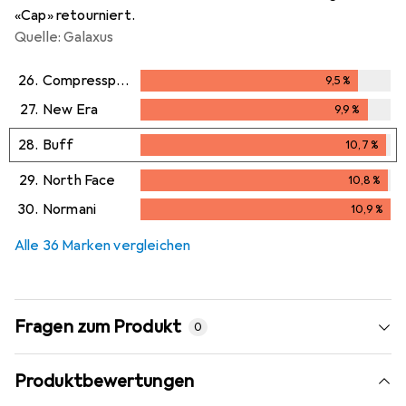
«Cap» retourniert.
Quelle: Galaxus
26.
Compressport
9,5
%
9,5
%
27.
New Era
9,9
%
9,9
%
28.
Buff
10,7
%
10,7
%
29.
North Face
10,8
%
10,8
%
30.
Normani
10,9
%
10,9
%
Alle 36 Marken vergleichen
Fragen zum Produkt
0
Produktbewertungen