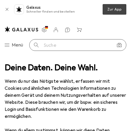
Galaxus
Zur App
Schneller finden und bestellen
Einstellungen
Kundenkonto
Vergleichslisten
Merklisten
Warenkorb
Navigation nach Kategorien
Menü
Suche
e
Deine Daten. Deine Wahl.
Accessoires
Hüte + Caps
Cap
Buff Pack Baseball Cap
Wenn du nur das Nötigste wählst, erfassen wir mit
Cookies und ähnlichen Technologien Informationen zu
8 Bilder
deinem Gerät und deinem Nutzungsverhalten auf unserer
Website. Diese brauchen wir, um dir bspw. ein sicheres
EUR
37,91
Login und Basisfunktionen wie den Warenkorb zu
Buff
Pack Baseball Cap
ermöglichen.
One Size
Wenn du allem zustimmst, können wir diese Daten