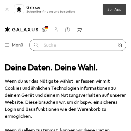
Galaxus
Zur App
Schneller finden und bestellen
Einstellungen
Kundenkonto
Vergleichslisten
Merklisten
Warenkorb
Navigation nach Kategorien
Menü
Suche
egenjacken
Deine Daten. Deine Wahl.
CMP Campagnolo Rain Jacket Fix Hood Woman corallo
Wenn du nur das Nötigste wählst, erfassen wir mit
Cookies und ähnlichen Technologien Informationen zu
5 Bilder
deinem Gerät und deinem Nutzungsverhalten auf unserer
Website. Diese brauchen wir, um dir bspw. ein sicheres
EUR
73,05
Login und Basisfunktionen wie den Warenkorb zu
CMP Campagnolo
Rain Jacket Fix
ermöglichen.
Hood Woman corallo
Wenn du allem zustimmst, können wir diese Daten