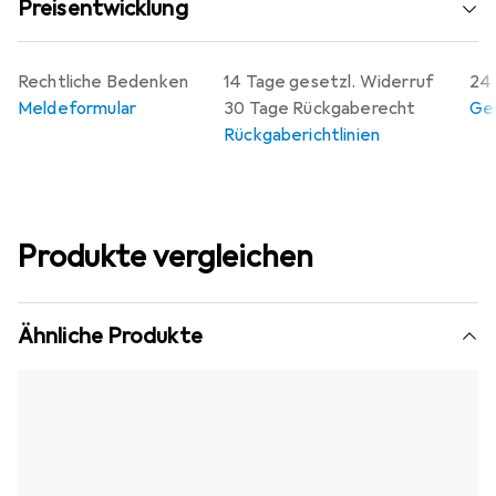
Preisentwicklung
Rechtliche Bedenken
14 Tage gesetzl. Widerruf
24 
Meldeformular
30 Tage Rückgaberecht
Gew
Rückgaberichtlinien
Produkte vergleichen
Ähnliche Produkte