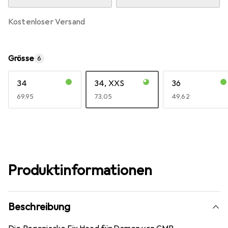
kostenloser Versand
Grösse
6
34
34, XXS
36
EUR
69,95
EUR
73,05
EUR
49,62
Produktinformationen
Beschreibung