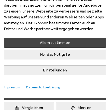
34, XXS
darüber hinaus nutzen, um dir personalisierte Angebote
Preis in EUR inkl. MwSt.
zu zeigen, unsere Webseite zu verbessern und gezielte
Werbung auf unseren und anderen Webseiten oder Apps
Marke
Bewertungen
anzuzeigen. Dazu können bestimmte Daten auch an
Mehr von CMP
1
Dritte und Werbepartner weitergegeben werden.
Campagnolo
Allem zustimmen
Zwischen Do, 13.8. und Fr, 14.8. geliefert
Nur das Nötigste
Nur 2 Stück an Lager beim Drittanbieter
Lieferort angeben für genaue Lieferzeit
Einstellungen
i
Angebot von
StockNet Connect
FR
Impressum
Datenschutzerklärung
In den Warenkorb
Vergleichen
Merken