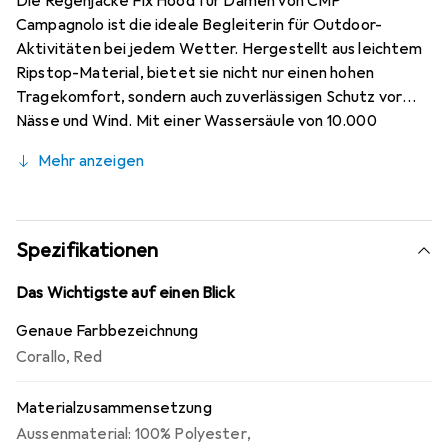
Die Regenjacke Fix Hood für Damen von CMP
Campagnolo ist die ideale Begleiterin für Outdoor-
Aktivitäten bei jedem Wetter. Hergestellt aus leichtem
Ripstop-Material, bietet sie nicht nur einen hohen
Tragekomfort, sondern auch zuverlässigen Schutz vor
Nässe und Wind. Mit einer Wassersäule von 10.000
Millimetern ist diese Jacke vollständig wasserdicht und
Mehr anzeigen
atmungsaktiv, sodass Sie auch bei starkem Regen trocken
bleiben. Die verstellbare Kapuze und die Klettverschluss-
Manschetten ermöglichen eine individuelle Anpassung,
während die getapten Nähte zusätzliche Sicherheit
Spezifikationen
gegen eindringende Feuchtigkeit bieten. Diese Jacke
vereint Funktionalität und Stil und ist somit perfekt für
Das Wichtigste auf einen Blick
alle, die gerne aktiv in der Natur sind.
Genaue Farbbezeichnung
Corallo
,
Red
Materialzusammensetzung
Aussenmaterial: 100% Polyester
,