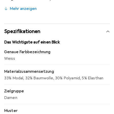
Material, sorgt er für ein angenehmes Tragegefühl und
Mehr anzeigen
hervorragendes Feuchtigkeitsmanagement. Der
unterlegte Kurz-Reissverschluss mit Kinnschutz erhöht
den Tragekomfort zusätzlich. Der feminine Schnitt und
die hochwertige Materialzusammensetzung machen
Spezifikationen
diesen Rolli zu einer ausgezeichneten Wahl für aktive
Menschen, die Wert auf Funktionalität und Stil legen.
Das Wichtigste auf einen Blick
Genaue Farbbezeichnung
Weiss
Materialzusammensetzung
33% Modal, 32% Baumwolle, 30% Polyamid, 5% Elasthan
Zielgruppe
Damen
Muster