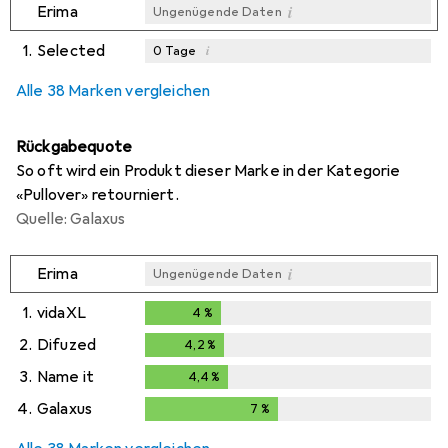
i
Erima
Ungenügende Daten
1.
Selected
i
0
Tage
i
i
i
Ungenügende Daten
Ungenügende Daten
Ungenügende Daten
Alle 38 Marken vergleichen
Rückgabequote
So oft wird ein Produkt dieser Marke in der Kategorie
«Pullover» retourniert.
Quelle: Galaxus
i
Erima
Ungenügende Daten
1.
vidaXL
4
%
4
%
2.
Difuzed
4,2
%
4,2
%
3.
Name it
4,4
%
4,4
%
4.
Galaxus
7
%
7
%