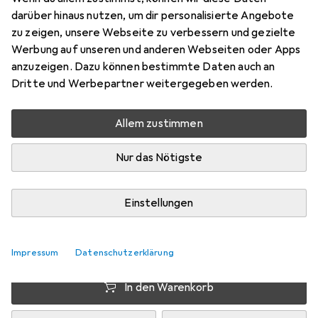
Preis in EUR inkl. MwSt.
darüber hinaus nutzen, um dir personalisierte Angebote
zu zeigen, unsere Webseite zu verbessern und gezielte
EUR
1,38
sparen
Werbung auf unseren und anderen Webseiten oder Apps
Angebot für
EUR
40,95
anzuzeigen. Dazu können bestimmte Daten auch an
Dritte und Werbepartner weitergegeben werden.
Marke
Bewertungen
Mehr von Erima
Allem zustimmen
Nur das Nötigste
Zwischen Do, 13.8. und Mo, 17.8. geliefert
10 Stück an Lager beim Drittanbieter
Einstellungen
Lieferort angeben für genaue Lieferzeit
i
Angebot von
StockNet Connect
FR
Impressum
Datenschutzerklärung
In den Warenkorb