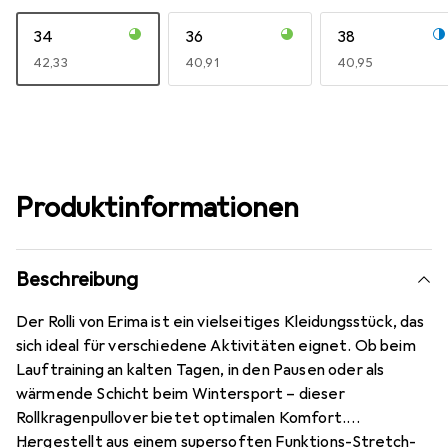
34
36
38
EUR
42,33
EUR
40,91
EUR
40,95
Produktinformationen
Beschreibung
Der Rolli von Erima ist ein vielseitiges Kleidungsstück, das
sich ideal für verschiedene Aktivitäten eignet. Ob beim
Lauftraining an kalten Tagen, in den Pausen oder als
wärmende Schicht beim Wintersport – dieser
Rollkragenpullover bietet optimalen Komfort.
Hergestellt aus einem supersoften Funktions-Stretch-