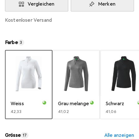
Vergleichen
Merken
kostenloser Versand
Farbe
3
Weiss
Grau melange
Schwarz
EUR
42,33
EUR
41,02
EUR
41,06
Grösse
Alle anzeigen
17