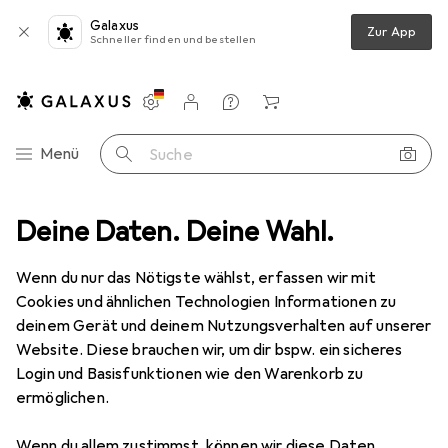
Galaxus
Zur App
Schneller finden und bestellen
Einstellungen
Kundenkonto
Vergleichslisten
Merklisten
Warenkorb
Navigation nach Kategorien
Menü
Suche
Deine Daten. Deine Wahl.
Mode
Alles in Mode
Bekleidung
Pullover
Erima Rolli
Wenn du nur das Nötigste wählst, erfassen wir mit
Cookies und ähnlichen Technologien Informationen zu
6 Bilder
deinem Gerät und deinem Nutzungsverhalten auf unserer
Website. Diese brauchen wir, um dir bspw. ein sicheres
EUR
42,33
Login und Basisfunktionen wie den Warenkorb zu
Erima
Rolli
ermöglichen.
34
Wenn du allem zustimmst, können wir diese Daten