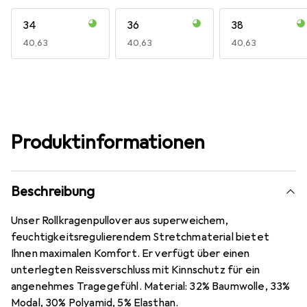
34
36
38
EUR
40,63
EUR
40,63
EUR
40,63
Produktinformationen
Beschreibung
Unser Rollkragenpullover aus superweichem,
feuchtigkeitsregulierendem Stretchmaterial bietet
Ihnen maximalen Komfort. Er verfügt über einen
unterlegten Reissverschluss mit Kinnschutz für ein
angenehmes Tragegefühl. Material: 32% Baumwolle, 33%
Modal, 30% Polyamid, 5% Elasthan.