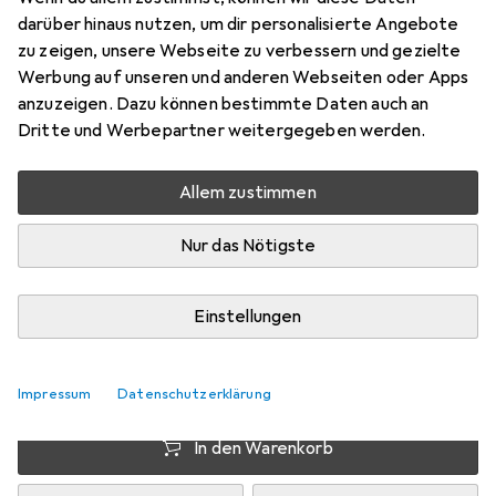
Preis in EUR inkl. MwSt.
darüber hinaus nutzen, um dir personalisierte Angebote
zu zeigen, unsere Webseite zu verbessern und gezielte
EUR
1,88
sparen
Werbung auf unseren und anderen Webseiten oder Apps
Angebot für
EUR
40,95
anzuzeigen. Dazu können bestimmte Daten auch an
Dritte und Werbepartner weitergegeben werden.
Marke
Bewertungen
Mehr von Erima
Allem zustimmen
Nur das Nötigste
Zwischen Mi, 12.8. und Do, 13.8. geliefert
Mehr als 10 Stück an Lager beim Drittanbieter
Einstellungen
Lieferort angeben für genaue Lieferzeit
i
Angebot von
StockNet Connect
FR
Impressum
Datenschutzerklärung
In den Warenkorb