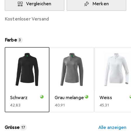
Vergleichen
Merken
kostenloser Versand
Farbe
3
Schwarz
Grau melange
Weiss
EUR
42,83
EUR
40,91
EUR
45,31
Grösse
Alle anzeigen
17