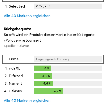
1.
Selected
i
0
Tage
i
i
i
Ungenügende Daten
Ungenügende Daten
Ungenügende Daten
Alle 40 Marken vergleichen
Rückgabequote
So oft wird ein Produkt dieser Marke in der Kategorie
«Pullover» retourniert.
Quelle: Galaxus
i
Erima
Ungenügende Daten
1.
vidaXL
4
%
4
%
2.
Difuzed
4,2
%
4,2
%
3.
Name it
4,4
%
4,4
%
4.
Galaxus
6,9
%
6,9
%
Alle 40 Marken vergleichen