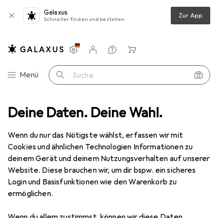
Galaxus
Zur App
Schneller finden und bestellen
Einstellungen
Kundenkonto
Vergleichslisten
Merklisten
Warenkorb
Navigation nach Kategorien
Menü
Suche
Deine Daten. Deine Wahl.
Mode
Alles in Mode
Bekleidung
Pullover
Erima Rolli
Wenn du nur das Nötigste wählst, erfassen wir mit
Cookies und ähnlichen Technologien Informationen zu
5 Bilder
deinem Gerät und deinem Nutzungsverhalten auf unserer
Website. Diese brauchen wir, um dir bspw. ein sicheres
EUR
42,83
Login und Basisfunktionen wie den Warenkorb zu
Erima
Rolli
ermöglichen.
42
Wenn du allem zustimmst, können wir diese Daten