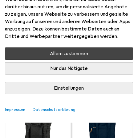
Mehr von Fjällräven
130
darüber hinaus nutzen, um dir personalisierte Angebote
zu zeigen, unsere Webseite zu verbessern und gezielte
Werbung auf unseren und anderen Webseiten oder Apps
Aktuell nicht lieferbar
anzuzeigen. Dazu können bestimmte Daten auch an
Dritte und Werbepartner weitergegeben werden.
Benachrichtigen, wenn lieferbar
Allem zustimmen
Vergleichen
Merken
Nur das Nötigste
i
Kostenloser Versand ab 30,–
Einstellungen
Farbe
2
Impressum
Datenschutzerklärung