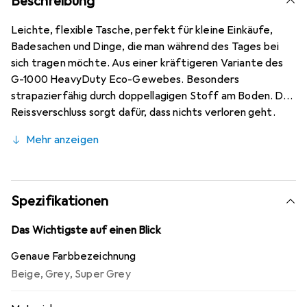
Beschreibung
Leichte, flexible Tasche, perfekt für kleine Einkäufe,
Badesachen und Dinge, die man während des Tages bei
sich tragen möchte. Aus einer kräftigeren Variante des
G-1000 HeavyDuty Eco-Gewebes. Besonders
strapazierfähig durch doppellagigen Stoff am Boden. Der
Reissverschluss sorgt dafür, dass nichts verloren geht.
Eine kleine Sicherheitstasche auf der Innenseite fasst
Mehr anzeigen
Schlüssel, Brieftasche und andere Dinge, die man sicher
verstauen möchte. Aussen befindet sich eine Tasche mit
Reissverschluss. Lange Schulterriemen aus Textilgewebe
und kürzere Traggriffe aus Leder. Die Schulterriemen
Spezifikationen
lassen sich verstellen, sodass die Tasche auch auf dem
Rücken getragen werden kann. Praktisch auf Reisen. Hält
Das Wichtigste auf einen Blick
ewig und ist im leeren Zustand äusserst platzsparend.
Genaue Farbbezeichnung
Beige
,
Grey
,
Super Grey