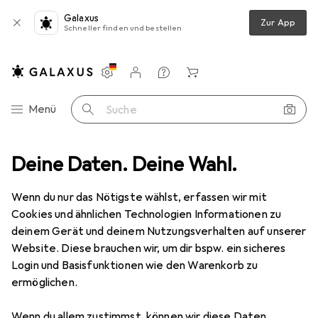
Galaxus
Zur App
Schneller finden und bestellen
Einstellungen
Kundenkonto
Vergleichslisten
Merklisten
Warenkorb
Navigation nach Kategorien
Menü
Suche
Deine Daten. Deine Wahl.
Mode
Alles in Mode
Taschen
Tasche
Fjällräven No. 1
Wenn du nur das Nötigste wählst, erfassen wir mit
Cookies und ähnlichen Technologien Informationen zu
19 Bilder
deinem Gerät und deinem Nutzungsverhalten auf unserer
Fjällräven
No. 1
Website. Diese brauchen wir, um dir bspw. ein sicheres
Login und Basisfunktionen wie den Warenkorb zu
14 l
ermöglichen.
Marke
Bewertungen
Wenn du allem zustimmst, können wir diese Daten