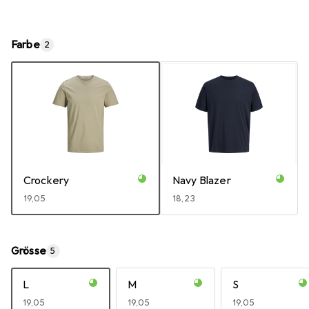
Farbe
2
Crockery
Navy Blazer
EUR
19,05
EUR
18,23
Grösse
5
L
M
S
EUR
19,05
EUR
19,05
EUR
19,05