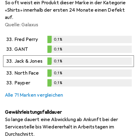
So oft weist ein Produkt dieser Marke in der Kategorie
«Shirts» innerhalb der ersten 24 Monate einen Defekt
auf.
Quelle: Galaxus
33.
Fred Perry
0,1
%
0,1
%
33.
GANT
0,1
%
0,1
%
33.
Jack & Jones
0,1
%
0,1
%
33.
North Face
0,1
%
0,1
%
33.
Payper
0,1
%
0,1
%
Alle 71 Marken vergleichen
Gewährleistungsfalldauer
So lange dauert eine Abwicklung ab Ankunft bei der
Servicestelle bis Wiedererhalt in Arbeitstagen im
Durchschnitt.