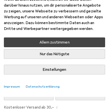
Preis in EUR inkl. MwSt.
darüber hinaus nutzen, um dir personalisierte Angebote
zu zeigen, unsere Webseite zu verbessern und gezielte
Marke
Bewertungen
Werbung auf unseren und anderen Webseiten oder Apps
Mehr von Jack & Jones
28
anzuzeigen. Dazu können bestimmte Daten auch an
Dritte und Werbepartner weitergegeben werden.
Zwischen Do, 13.8. und Mo, 17.8. geliefert
Allem zustimmen
6 Stück an Lager beim Drittanbieter
Lieferort angeben für genaue Lieferzeit
Nur das Nötigste
i
Angebot von
StockNet Connect
FR
Einstellungen
In den Warenkorb
Impressum
Datenschutzerklärung
Vergleichen
Merken
i
Kostenloser Versand ab 30,–