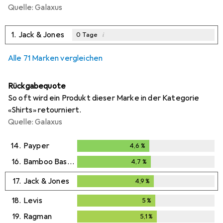
Quelle: Galaxus
1.
Jack & Jones
i
0
Tage
Alle 71 Marken vergleichen
Rückgabequote
So oft wird ein Produkt dieser Marke in der Kategorie
«Shirts» retourniert.
Quelle: Galaxus
14.
Payper
4,6
%
4,6
%
16.
Bamboo Basics
4,7
%
4,7
%
17.
Jack & Jones
4,9
%
4,9
%
18.
Levis
5
%
5
%
19.
Ragman
5,1
%
5,1
%