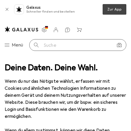
Galaxus
Zur App
Schneller finden und bestellen
Einstellungen
Kundenkonto
Vergleichslisten
Merklisten
Warenkorb
Navigation nach Kategorien
Menü
Suche
ode
Deine Daten. Deine Wahl.
Alles in Mode
Bekleidung
Shirts
Jack & Jones Basic
Wenn du nur das Nötigste wählst, erfassen wir mit
Cookies und ähnlichen Technologien Informationen zu
12 Bilder
deinem Gerät und deinem Nutzungsverhalten auf unserer
Website. Diese brauchen wir, um dir bspw. ein sicheres
EUR
19,05
Login und Basisfunktionen wie den Warenkorb zu
Jack & Jones
Basic
ermöglichen.
L
Wenn du allem zustimmst, können wir diese Daten