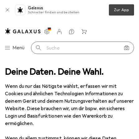
Galaxus
Zur App
Schneller finden und bestellen
Einstellungen
Kundenkonto
Vergleichslisten
Merklisten
Warenkorb
Navigation nach Kategorien
Menü
Suche
de
Deine Daten. Deine Wahl.
Alles in Mode
Bekleidung
Pullover
Jack & Jones Emil
Wenn du nur das Nötigste wählst, erfassen wir mit
Cookies und ähnlichen Technologien Informationen zu
12 Bilder
deinem Gerät und deinem Nutzungsverhalten auf unserer
Website. Diese brauchen wir, um dir bspw. ein sicheres
EUR
36,95
Login und Basisfunktionen wie den Warenkorb zu
Jack & Jones
Emil
ermöglichen.
XL
Wenn du allem zustimmst, können wir diese Daten