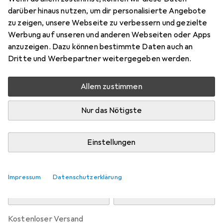
Preis in EUR inkl. MwSt.
darüber hinaus nutzen, um dir personalisierte Angebote
zu zeigen, unsere Webseite zu verbessern und gezielte
Marke
Bewertungen
Werbung auf unseren und anderen Webseiten oder Apps
Mehr von Jack & Jones
35
anzuzeigen. Dazu können bestimmte Daten auch an
Dritte und Werbepartner weitergegeben werden.
Zwischen Do, 13.8. und Mo, 17.8. geliefert
Allem zustimmen
Mehr als 10 Stück an Lager beim Drittanbieter
Lieferort angeben für genaue Lieferzeit
Nur das Nötigste
i
Angebot von
StockNet Connect
FR
Einstellungen
In den Warenkorb
Impressum
Datenschutzerklärung
Vergleichen
Merken
kostenloser Versand