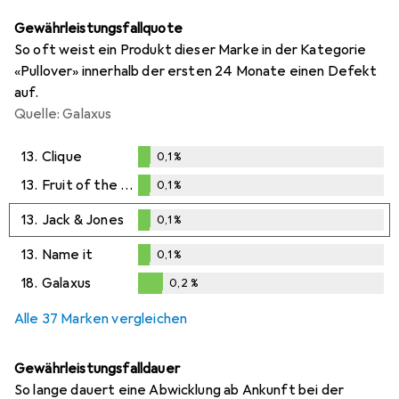
Gewährleistungsfallquote
So oft weist ein Produkt dieser Marke in der Kategorie
«Pullover» innerhalb der ersten 24 Monate einen Defekt
auf.
Quelle: Galaxus
13.
Clique
0,1
%
0,1
%
13.
Fruit of the Loom
0,1
%
0,1
%
13.
Jack & Jones
0,1
%
0,1
%
13.
Name it
0,1
%
0,1
%
18.
Galaxus
0,2
%
0,2
%
Alle 37 Marken vergleichen
Gewährleistungsfalldauer
So lange dauert eine Abwicklung ab Ankunft bei der