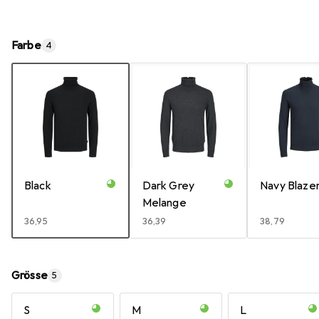
Farbe
4
Black
Dark Grey
Navy Blaze
Melange
EUR
36,95
EUR
36,39
EUR
38,79
Grösse
5
S
M
L