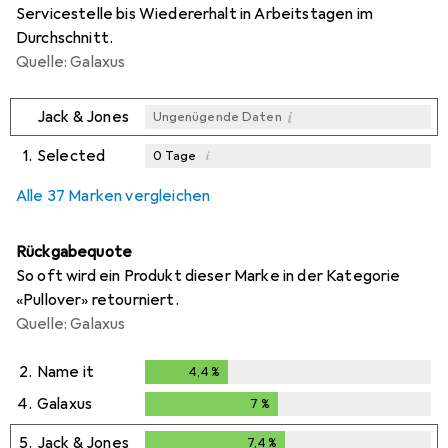
Servicestelle bis Wiedererhalt in Arbeitstagen im
Durchschnitt.
Quelle: Galaxus
i
Jack & Jones
Ungenügende Daten
1.
Selected
i
0
Tage
i
i
i
Ungenügende Daten
Ungenügende Daten
Ungenügende Daten
Alle 37 Marken vergleichen
Rückgabequote
So oft wird ein Produkt dieser Marke in der Kategorie
«Pullover» retourniert.
Quelle: Galaxus
2.
Name it
4,4
%
4,4
%
4.
Galaxus
7
%
7
%
5.
Jack & Jones
7,4
%
7,4
%