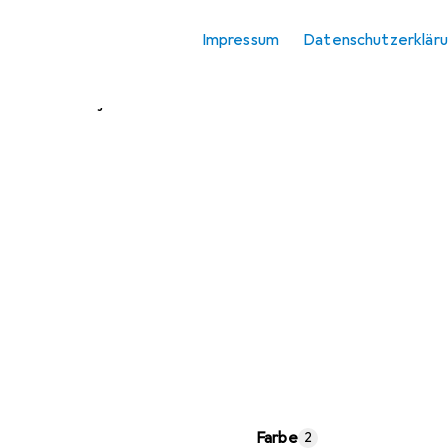
Trainingsjacken
Impressum
Datenschutzerklär
Westen
Winterjacken
Farbe
2