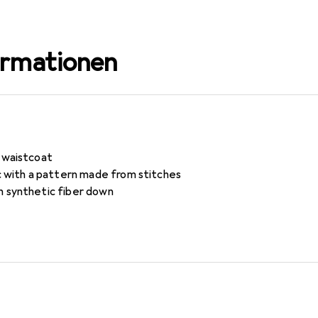
ormationen
d waistcoat
ic with a pattern made from stitches
h synthetic fiber down