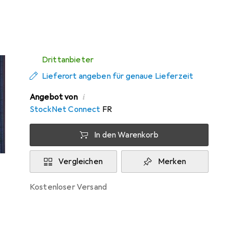
Zwischen Do, 13.8. und Mo, 17.8. geliefert
Mehr als 10 Stück an Lager beim
Drittanbieter
Lieferort angeben für genaue Lieferzeit
i
Angebot von
StockNet Connect
FR
In den Warenkorb
Vergleichen
Merken
kostenloser Versand