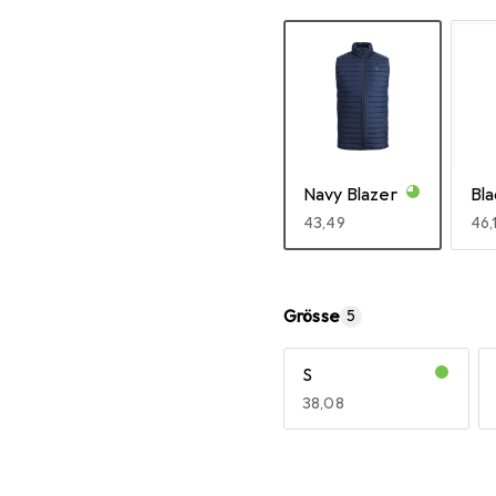
Navy Blazer
Bla
EUR
43,49
EU
46,
Mehr anzeigen
Grösse
5
S
EUR
38,08
Mehr anzeigen