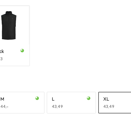
ck
R
13
M
L
XL
EUR
44,–
EUR
43,49
EUR
43,49