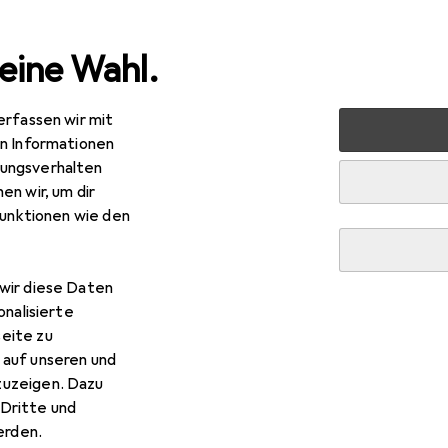
eine Wahl.
erfassen wir mit
e
Alles in Mode
Bekleidung
Jacken
Westen
J
en Informationen
ungsverhalten
en wir, um dir
funktionen wie den
wir diese Daten
onalisierte
eite zu
 auf unseren und
zuzeigen. Dazu
Dritte und
rden.