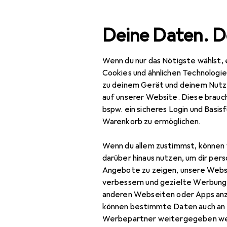
Suche
Deine Daten. D
Wenn du nur das Nötigste wählst, 
Navigation nach Kategorien
Gesamtsortiment
Mod
Gesamtsortiment
Cookies und ähnlichen Technologi
zu deinem Gerät und deinem Nutz
Mode
auf unserer Website. Diese brauch
bspw. ein sicheres Login und Basis
Alles in Mode
Warenkorb zu ermöglichen.
Bekleidung
Wenn du allem zustimmst, können 
Jacken
darüber hinaus nutzen, um dir pers
Angebote zu zeigen, unsere Webs
Leichte Jacken
verbessern und gezielte Werbung
anderen Webseiten oder Apps an
Outdoorjacken
können bestimmte Daten auch an 
Regenjacken
Werbepartner weitergegeben we