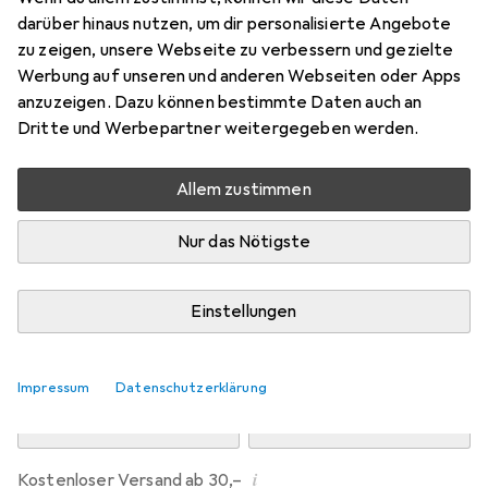
Preis in EUR inkl. MwSt.
darüber hinaus nutzen, um dir personalisierte Angebote
zu zeigen, unsere Webseite zu verbessern und gezielte
Marke
Bewertungen
Werbung auf unseren und anderen Webseiten oder Apps
Mehr von Jack & Jones
8
anzuzeigen. Dazu können bestimmte Daten auch an
Dritte und Werbepartner weitergegeben werden.
Zwischen Do, 13.8. und Mo, 17.8. geliefert
Allem zustimmen
8 Stück an Lager beim Drittanbieter
Lieferort angeben für genaue Lieferzeit
Nur das Nötigste
i
Angebot von
StockNet Connect
FR
Einstellungen
In den Warenkorb
Impressum
Datenschutzerklärung
Vergleichen
Merken
i
Kostenloser Versand ab 30,–