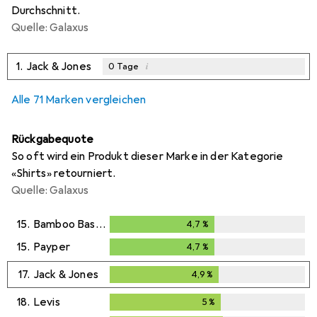
Durchschnitt.
Quelle: Galaxus
1.
Jack & Jones
i
0
Tage
Alle 71 Marken vergleichen
Rückgabequote
So oft wird ein Produkt dieser Marke in der Kategorie
«Shirts» retourniert.
Quelle: Galaxus
15.
Bamboo Basics
4,7
%
4,7
%
15.
Payper
4,7
%
4,7
%
17.
Jack & Jones
4,9
%
4,9
%
18.
Levis
5
%
5
%