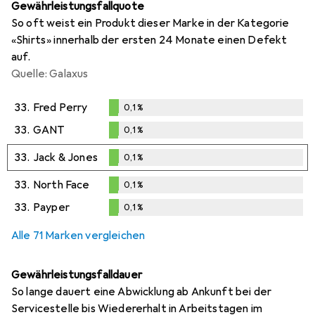
Gewährleistungsfallquote
So oft weist ein Produkt dieser Marke in der Kategorie
«Shirts» innerhalb der ersten 24 Monate einen Defekt
auf.
Quelle: Galaxus
33.
Fred Perry
0,1
%
0,1
%
33.
GANT
0,1
%
0,1
%
33.
Jack & Jones
0,1
%
0,1
%
33.
North Face
0,1
%
0,1
%
33.
Payper
0,1
%
0,1
%
Alle 71 Marken vergleichen
Gewährleistungsfalldauer
So lange dauert eine Abwicklung ab Ankunft bei der
Servicestelle bis Wiedererhalt in Arbeitstagen im