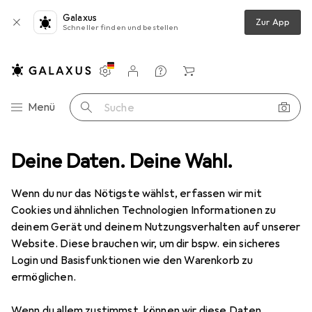
Galaxus
Zur App
Schneller finden und bestellen
Einstellungen
Kundenkonto
Vergleichslisten
Merklisten
Warenkorb
Navigation nach Kategorien
Menü
Suche
s in Mode
Deine Daten. Deine Wahl.
Bekleidung
Shirts
Jack & Jones Split Neck T-Shirt
Wenn du nur das Nötigste wählst, erfassen wir mit
Cookies und ähnlichen Technologien Informationen zu
21 Bilder
deinem Gerät und deinem Nutzungsverhalten auf unserer
Website. Diese brauchen wir, um dir bspw. ein sicheres
EUR
21,37
Login und Basisfunktionen wie den Warenkorb zu
Jack & Jones
Split Neck T-Shirt
ermöglichen.
XL
Wenn du allem zustimmst, können wir diese Daten