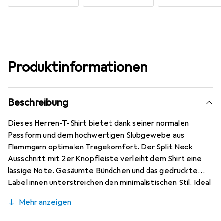
Produktinformationen
Beschreibung
Dieses Herren-T-Shirt bietet dank seiner normalen
Passform und dem hochwertigen Slubgewebe aus
Flammgarn optimalen Tragekomfort. Der Split Neck
Ausschnitt mit 2er Knopfleiste verleiht dem Shirt eine
lässige Note. Gesäumte Bündchen und das gedruckte
Label innen unterstreichen den minimalistischen Stil. Ideal
für den Alltag, kombiniert es Funktionalität mit
Mehr anzeigen
modischem Design.