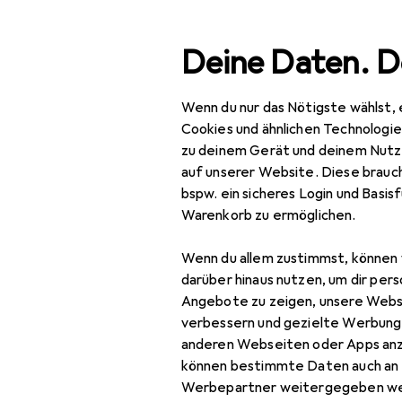
Suche
Deine Daten. D
Wenn du nur das Nötigste wählst, 
Navigation nach Kategorien
Gesamtsortiment
Mod
Gesamtsortiment
Cookies und ähnlichen Technologi
zu deinem Gerät und deinem Nutz
Mode
auf unserer Website. Diese brauch
bspw. ein sicheres Login und Basis
Alles in Mode
Warenkorb zu ermöglichen.
Uhren + Schmuck
Wenn du allem zustimmst, können 
Armbanduhr
darüber hinaus nutzen, um dir pers
Angebote zu zeigen, unsere Webs
Schmuck
verbessern und gezielte Werbung
anderen Webseiten oder Apps an
Uhrenzubehör
können bestimmte Daten auch an 
Werbepartner weitergegeben we