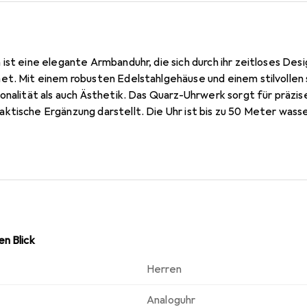
ist eine elegante Armbanduhr, die sich durch ihr zeitloses Des
et. Mit einem robusten Edelstahlgehäuse und einem stilvollen
ionalität als auch Ästhetik. Das Quarz-Uhrwerk sorgt für präzi
tische Ergänzung darstellt. Die Uhr ist bis zu 50 Meter wasser
ht. Das Armband aus Edelstahl mit einer Faltschliesse gewährl
andgelenk. Die LeWy 3 ist eine ausgezeichnete Wahl für Herren
n Blick
Herren
Analoguhr