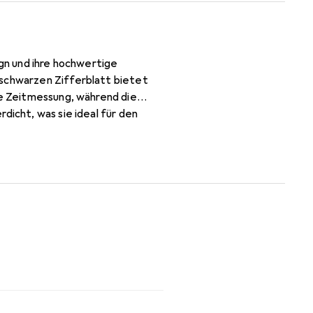
ign und ihre hochwertige
 schwarzen Zifferblatt bietet
se Zeitmessung, während die
dicht, was sie ideal für den
eistet einen sicheren und
, die eine zuverlässige und