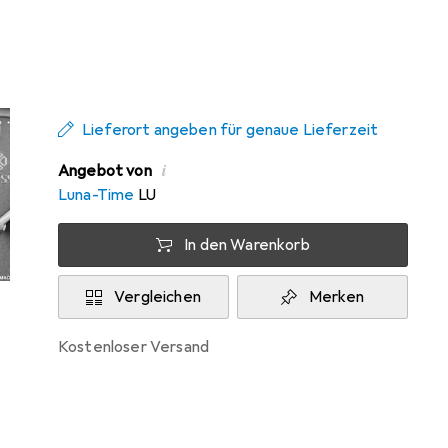
Zwischen Do, 3.9. und Do, 17.9. geliefert
Benachrichtigen, wenn schneller verfügbar
Lieferort angeben für genaue Lieferzeit
i
Angebot von
Luna-Time
LU
In den Warenkorb
Vergleichen
Merken
kostenloser Versand