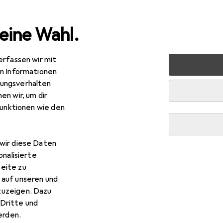
eine Wahl.
erfassen wir mit
e
Alles in Mode
Uhren + Schmuck
Armbanduhr
Jo
en Informationen
ungsverhalten
en wir, um dir
funktionen wie den
wir diese Daten
onalisierte
eite zu
 auf unseren und
zuzeigen. Dazu
Dritte und
rden.