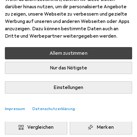
Preis in EUR inkl. MwSt.
darüber hinaus nutzen, um dir personalisierte Angebote
zu zeigen, unsere Webseite zu verbessern und gezielte
Marke
Bewertungen
Werbung auf unseren und anderen Webseiten oder Apps
Mehr von Jowissa
anzuzeigen. Dazu können bestimmte Daten auch an
Dritte und Werbepartner weitergegeben werden.
Zwischen Mo, 7.9. und Mo, 21.9. geliefert
Allem zustimmen
Benachrichtigen, wenn schneller verfügbar
Nur das Nötigste
Lieferort angeben für genaue Lieferzeit
i
Angebot von
Einstellungen
Luna-Time
LU
Impressum
Datenschutzerklärung
In den Warenkorb
Vergleichen
Merken