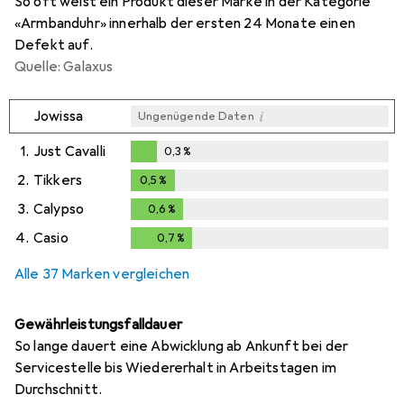
So oft weist ein Produkt dieser Marke in der Kategorie
«Armbanduhr» innerhalb der ersten 24 Monate einen
Defekt auf.
Quelle: Galaxus
i
Jowissa
Ungenügende Daten
1.
Just Cavalli
0,3
%
0,3
%
2.
Tikkers
0,5
%
0,5
%
3.
Calypso
0,6
%
0,6
%
4.
Casio
0,7
%
0,7
%
Alle 37 Marken vergleichen
Gewährleistungsfalldauer
So lange dauert eine Abwicklung ab Ankunft bei der
Servicestelle bis Wiedererhalt in Arbeitstagen im
Durchschnitt.