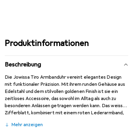
Produktinformationen
Beschreibung
Die Jowissa Tiro Armbanduhr vereint elegantes Design
mit funktionaler Präzision. Mit ihrem runden Gehäuse aus
Edelstahl und dem stilvollen goldenen Finish ist sie ein
zeitloses Accessoire, das sowohl im Alltag als auch zu
besonderen Anlässen getragen werden kann. Das weisse
Zifferblatt, kombiniert mit einem roten Lederarmband,
sorgt für einen ansprechenden Kontrast und verleiht der
Mehr anzeigen
Uhr eine moderne Note. Ausgestattet mit einem