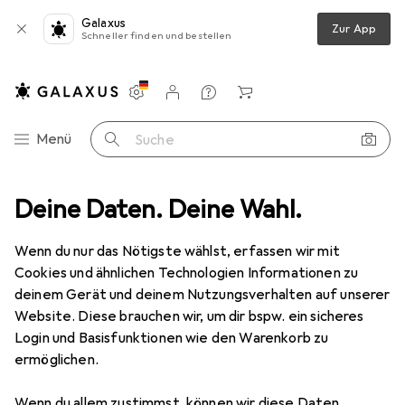
Galaxus
Zur App
Schneller finden und bestellen
Einstellungen
Kundenkonto
Vergleichslisten
Merklisten
Warenkorb
Navigation nach Kategorien
Menü
Suche
Alles in Mode
Deine Daten. Deine Wahl.
Uhren + Schmuck
Armbanduhr
Jowissa Tiro
Wenn du nur das Nötigste wählst, erfassen wir mit
Cookies und ähnlichen Technologien Informationen zu
8 Bilder
deinem Gerät und deinem Nutzungsverhalten auf unserer
Website. Diese brauchen wir, um dir bspw. ein sicheres
EUR
255,06
Login und Basisfunktionen wie den Warenkorb zu
Jowissa
Tiro
ermöglichen.
Analoguhr, 38 mm
Wenn du allem zustimmst, können wir diese Daten