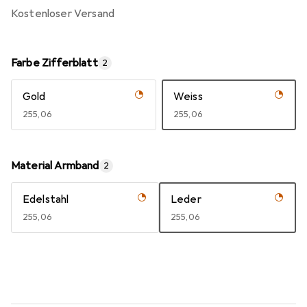
kostenloser Versand
Farbe Zifferblatt
2
Gold
Weiss
EUR
255,06
EUR
255,06
Material Armband
2
Edelstahl
Leder
EUR
255,06
EUR
255,06