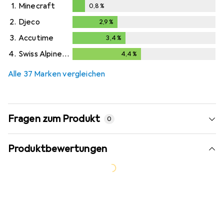
1.
Minecraft
0,8
%
0,8
%
2.
Djeco
2,9
%
2,9
%
3.
Accutime
3,4
%
3,4
%
4.
Swiss Alpine Military
4,4
%
4,4
%
Alle 37 Marken vergleichen
Fragen zum Produkt
0
Produktbewertungen