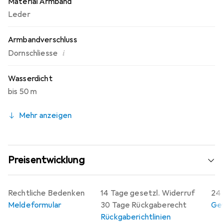
Material Armband
Leder
Armbandverschluss
i
Dornschliesse
Wasserdicht
bis 50 m
Mehr anzeigen
Preisentwicklung
Rechtliche Bedenken
14 Tage gesetzl. Widerruf
24 
Meldeformular
30 Tage Rückgaberecht
Gew
Rückgaberichtlinien