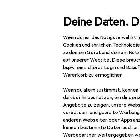
Suche
Deine Daten. D
Wenn du nur das Nötigste wählst, 
Navigation nach Kategorien
Gesamtsortiment
Mod
Gesamtsortiment
Cookies und ähnlichen Technologi
zu deinem Gerät und deinem Nutz
Mode
auf unserer Website. Diese brauch
bspw. ein sicheres Login und Basis
Alles in Mode
Warenkorb zu ermöglichen.
Schuhe
Wenn du allem zustimmst, können 
Ballerinas
darüber hinaus nutzen, um dir pers
Angebote zu zeigen, unsere Webs
Boots + Stiefel
verbessern und gezielte Werbung
anderen Webseiten oder Apps an
Espadrilles
können bestimmte Daten auch an 
Flip-Flops
Werbepartner weitergegeben we