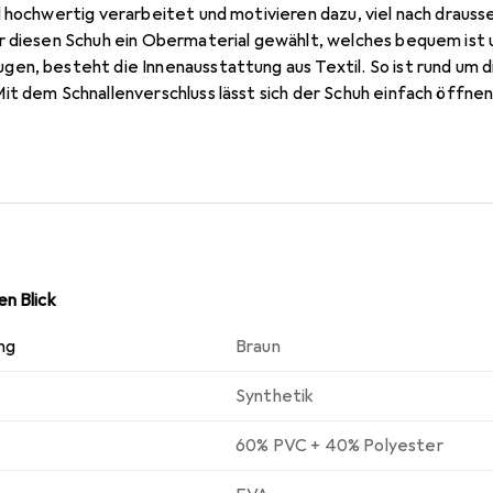
 hochwertig verarbeitet und motivieren dazu, viel nach drausse
r diesen Schuh ein Obermaterial gewählt, welches bequem ist 
en, besteht die Innenausstattung aus Textil. So ist rund um 
t dem Schnallenverschluss lässt sich der Schuh einfach öffnen
ohlenmaterial auf Gummi gesetzt. Ein Treffen mit Freunden 
en Familie? Alles kein Problem! Der Clog von LICO ist ein echte
n Blick
ng
Braun
Synthetik
60% PVC + 40% Polyester