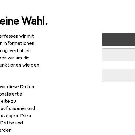
eine Wahl.
erfassen wir mit
e
Alles in Mode
Schuhe
Hausschuhe
Lico Bioline 
en Informationen
ungsverhalten
en wir, um dir
funktionen wie den
wir diese Daten
onalisierte
eite zu
 auf unseren und
zuzeigen. Dazu
Dritte und
rden.