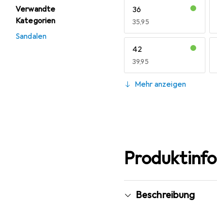
Verwandte
36
Kategorien
EUR
35,95
Sandalen
42
EUR
39,95
48
Mehr anzeigen
EUR
45,95
Produktinf
Beschreibung