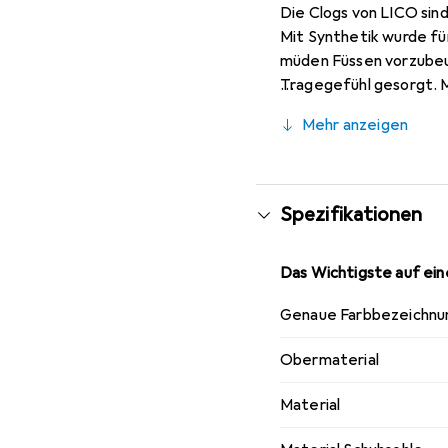
Die Clogs von LICO sind
Mit Synthetik wurde fü
müden Füssen vorzubeug
Tragegefühl gesorgt. Mi
Stand wurde beim Laufs
Mehr anzeigen
Grillfeier mit der ganz
und Design.
Spezifikationen
Das Wichtigste auf eine
Genaue Farbbezeichnu
Obermaterial
Material