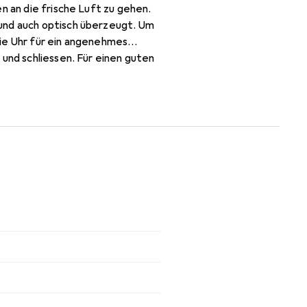
n an die frische Luft zu gehen.
und auch optisch überzeugt. Um
die Uhr für ein angenehmes
 und schliessen. Für einen guten
im heimischen Garten oder eine
r Glücksgriff in Sachen Komfort