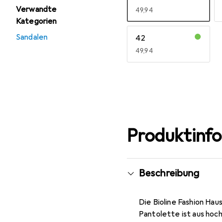
Verwandte
EUR
49,94
Kategorien
Sandalen
42
EUR
49,94
Mehr anzeigen
Produktinf
Beschreibung
Die Bioline Fashion Ha
Pantolette ist aus hoc