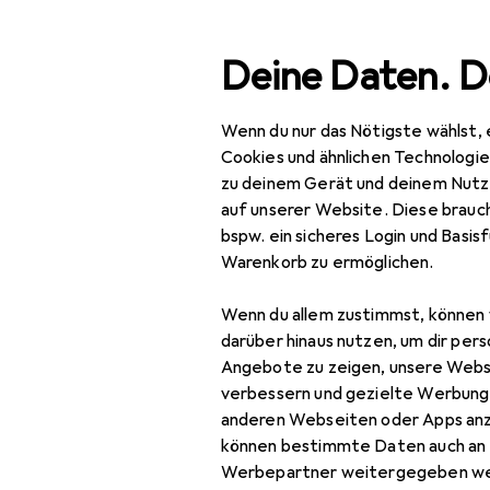
Suche
Deine Daten. D
Wenn du nur das Nötigste wählst, 
Navigation nach Kategorien
Gesamtsortiment
Mod
Gesamtsortiment
Cookies und ähnlichen Technologi
zu deinem Gerät und deinem Nutz
Mode
auf unserer Website. Diese brauch
bspw. ein sicheres Login und Basis
Alles in Mode
Warenkorb zu ermöglichen.
Schuhe
Wenn du allem zustimmst, können 
Ballerinas
darüber hinaus nutzen, um dir pers
Angebote zu zeigen, unsere Webs
Boots + Stiefel
verbessern und gezielte Werbung
anderen Webseiten oder Apps an
Espadrilles
können bestimmte Daten auch an 
Flip-Flops
Werbepartner weitergegeben we