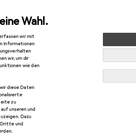
eine Wahl.
erfassen wir mit
e
Alles in Mode
Schuhe
Hausschuhe
Lico Bioline f
en Informationen
ungsverhalten
en wir, um dir
funktionen wie den
wir diese Daten
onalisierte
eite zu
 auf unseren und
zuzeigen. Dazu
Dritte und
rden.