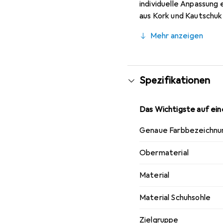
individuelle Anpassung
aus Kork und Kautschuk
Stossdämpfung und unte
Mehr anzeigen
bieten sowohl im Innen
Spezifikationen
Das Wichtigste auf eine
Genaue Farbbezeichnu
Obermaterial
Material
Material Schuhsohle
Zielgruppe