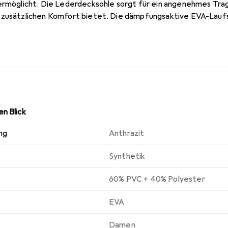
 ermöglicht. Die Lederdecksohle sorgt für ein angenehmes Tr
 zusätzlichen Komfort bietet. Die dämpfungsaktive EVA-Laufs
rstützt die Fussgesundheit. Diese Hausschuhe sind ideal für 
- als auch im Aussenbereich eine bequeme Lösung für entspan
n Blick
ng
Anthrazit
Synthetik
60% PVC + 40% Polyester
EVA
Damen