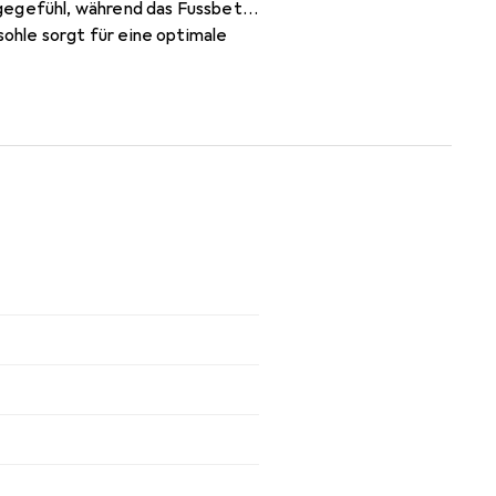
agegefühl, während das Fussbett
ohle sorgt für eine optimale
den täglichen Gebrauch und
nte Stunden.