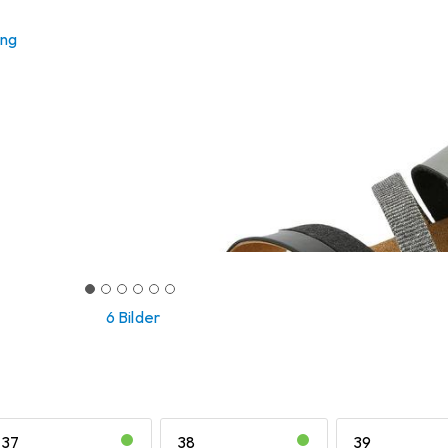
ung
6 Bilder
37
38
39