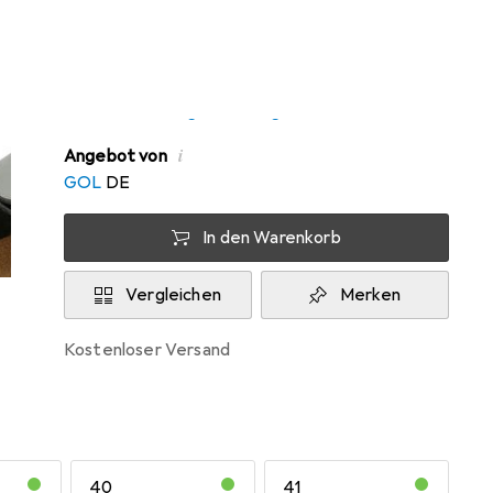
Zwischen Mo, 10.8. und Mi, 12.8. geliefert
10 Stück an Lager beim Drittanbieter
Lieferort angeben für genaue Lieferzeit
i
Angebot von
GOL
DE
In den Warenkorb
Vergleichen
Merken
kostenloser Versand
40
41