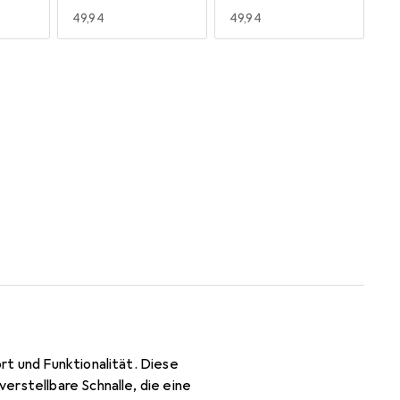
EUR
49,94
EUR
49,94
rt und Funktionalität. Diese
erstellbare Schnalle, die eine