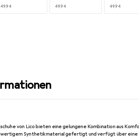
EUR
49,94
EUR
49,94
EUR
49,94
ormationen
usschuhe von Lico bieten eine gelungene Kombination aus Komfo
hwertigem Synthetikmaterial gefertigt und verfügt über eine v