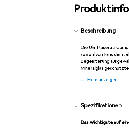
Produktinf
Beschreibung
Die Uhr Maserati Compe
sowohl von Fans der ita
Begeisterung ausgewähl
Mineralglas geschützte
und die Tageszeit anze
Mehr anzeigen
Quarzwerk verantwortli
bedeutet, dass sie res
enthalten – perfekt al
Spezifikationen
Das Wichtigste auf eine