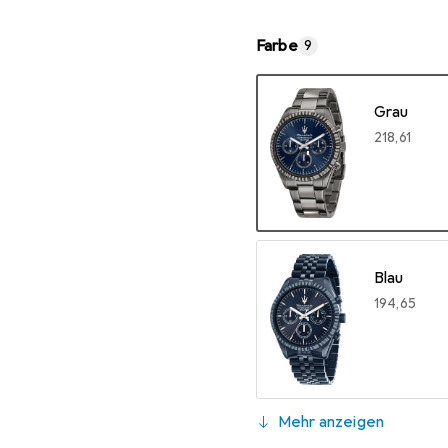
Farbe
9
Grau
EUR
218,61
Blau
EUR
194,65
Mehr anzeigen
Blau, Rosé