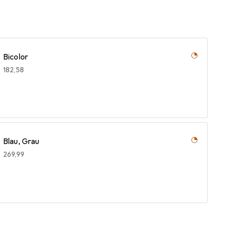
Bicolor
EUR
182,58
Blau, Grau
EUR
269,99
Gold