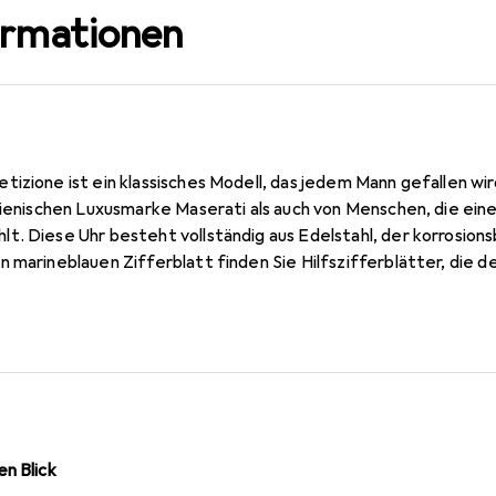
ormationen
tizione ist ein klassisches Modell, das jedem Mann gefallen wi
lienischen Luxusmarke Maserati als auch von Menschen, die eine
t. Diese Uhr besteht vollständig aus Edelstahl, der korrosions
n marineblauen Zifferblatt finden Sie Hilfszifferblätter, di
igen. Für den zuverlässigen Betrieb des Gerätes ist das präzi
ch. Die Uhr Maserati Competizione hat eine Wasserdichtigkei
istent gegen den Kontakt mit Wasser ist. Im Lieferumfang ist 
s Geschenk.
n Blick