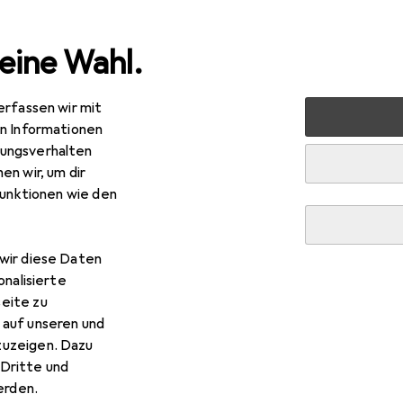
eine Wahl.
erfassen wir mit
e
Alles in Mode
Uhren + Schmuck
Armbanduhr
Ma
en Informationen
ungsverhalten
en wir, um dir
funktionen wie den
wir diese Daten
onalisierte
eite zu
 auf unseren und
zuzeigen. Dazu
Dritte und
rden.