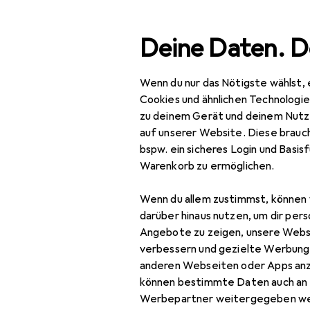
Suche
Deine Daten. D
Wenn du nur das Nötigste wählst, 
Navigation nach Kategorien
Gesamtsortiment
Mod
Gesamtsortiment
Cookies und ähnlichen Technologi
zu deinem Gerät und deinem Nutz
Mode
auf unserer Website. Diese brauch
bspw. ein sicheres Login und Basis
Alles in Mode
Warenkorb zu ermöglichen.
Uhren + Schmuck
Wenn du allem zustimmst, können 
Armbanduhr
darüber hinaus nutzen, um dir pers
Angebote zu zeigen, unsere Webs
Schmuck
verbessern und gezielte Werbung
anderen Webseiten oder Apps an
Uhrenzubehör
können bestimmte Daten auch an 
Werbepartner weitergegeben we