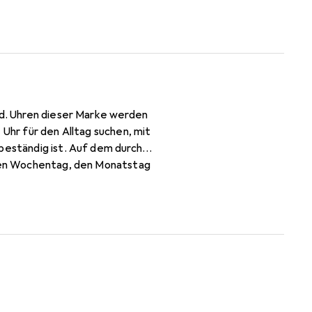
rd. Uhren dieser Marke werden
 Uhr für den Alltag suchen, mit
beständig ist. Auf dem durch
e den Wochentag, den Monatstag
se, batteriebetriebene
tsklasse von 10 ATM, was
die originale Maserati-Dekorbox