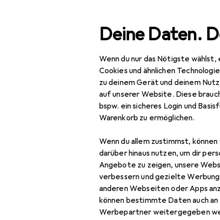
Suche
Deine Daten. D
Wenn du nur das Nötigste wählst, 
Navigation nach Kategorien
Gesamtsortiment
Mod
Gesamtsortiment
Cookies und ähnlichen Technologi
zu deinem Gerät und deinem Nutz
Mode
auf unserer Website. Diese brauch
bspw. ein sicheres Login und Basis
Alles in Mode
Warenkorb zu ermöglichen.
Bekleidung
Wenn du allem zustimmst, können 
Anzüge
darüber hinaus nutzen, um dir pers
Angebote zu zeigen, unsere Webs
Blusen
verbessern und gezielte Werbung
anderen Webseiten oder Apps an
Hemden
können bestimmte Daten auch an 
Hosen
Werbepartner weitergegeben we