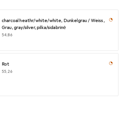
charcoal heathr/white/white, Dunkelgrau / Weiss,
Grau, gray/silver, pilka/sidabrinė
EUR
54,86
Rot
EUR
55,26