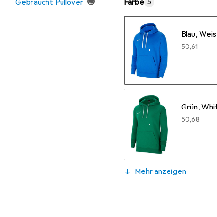
Gebraucht Pullover
Farbe
5
Blau, Weis
EUR
50,61
Grün, Whi
EUR
50,68
Mehr anzeigen
Schwarz
EUR
40,86