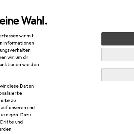
eine Wahl.
erfassen wir mit
e
Alles in Mode
Bekleidung
Pullover
Nike Park 20
en Informationen
ungsverhalten
en wir, um dir
funktionen wie den
wir diese Daten
onalisierte
eite zu
 auf unseren und
zuzeigen. Dazu
Dritte und
rden.