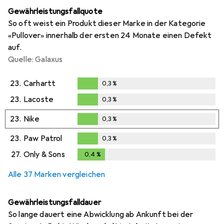
Gewährleistungsfallquote
So oft weist ein Produkt dieser Marke in der Kategorie
«Pullover» innerhalb der ersten 24 Monate einen Defekt
auf.
Quelle: Galaxus
23.
Carhartt
0,3
%
0,3
%
23.
Lacoste
0,3
%
0,3
%
23.
Nike
0,3
%
0,3
%
23.
Paw Patrol
0,3
%
0,3
%
27.
Only & Sons
0,4
%
0,4
%
Alle 37 Marken vergleichen
Gewährleistungsfalldauer
So lange dauert eine Abwicklung ab Ankunft bei der