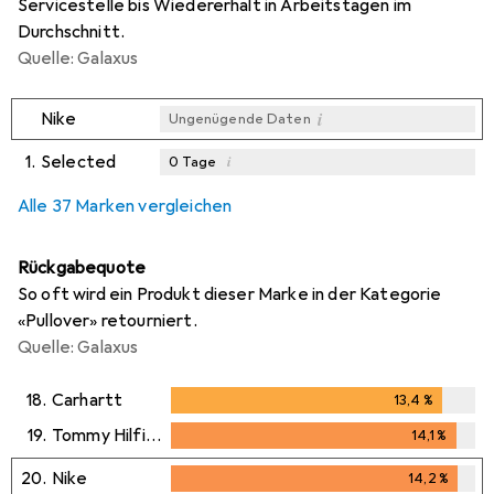
Servicestelle bis Wiedererhalt in Arbeitstagen im
Durchschnitt.
Quelle: Galaxus
i
Nike
Ungenügende Daten
1.
Selected
i
0
Tage
i
i
i
Ungenügende Daten
Ungenügende Daten
Ungenügende Daten
Alle 37 Marken vergleichen
Rückgabequote
So oft wird ein Produkt dieser Marke in der Kategorie
«Pullover» retourniert.
Quelle: Galaxus
18.
Carhartt
13,4
%
13,4
%
19.
Tommy Hilfiger
14,1
%
14,1
%
20.
Nike
14,2
%