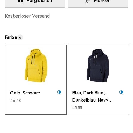
Vergleichen
Merken
kostenloser Versand
Farbe
6
Gelb, Schwarz
Blau, Dark Blue,
Dunkelblau, Navy
EUR
46,40
Blue
EUR
45,55