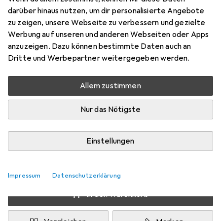
Preis in EUR inkl. MwSt.
darüber hinaus nutzen, um dir personalisierte Angebote
zu zeigen, unsere Webseite zu verbessern und gezielte
Schneller lieferbar
Werbung auf unseren und anderen Webseiten oder Apps
Angebot für
EUR
69,62
anzuzeigen. Dazu können bestimmte Daten auch an
Dritte und Werbepartner weitergegeben werden.
Marke
Bewertungen
Mehr von Nike
6
Allem zustimmen
Nur das Nötigste
Zwischen Do, 20.8. und Di, 25.8. geliefert
6 Stück an Lager beim Lieferanten
Einstellungen
Benachrichtigen, wenn schneller verfügbar
Lieferort angeben für genaue Lieferzeit
Impressum
Datenschutzerklärung
In den Warenkorb