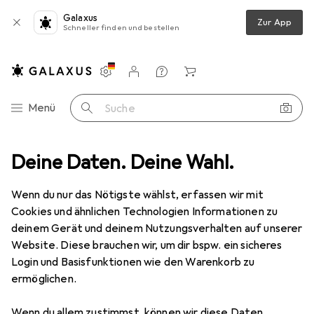
Galaxus
Zur App
Schneller finden und bestellen
Einstellungen
Kundenkonto
Vergleichslisten
Merklisten
Warenkorb
Navigation nach Kategorien
Menü
Suche
Mode
Deine Daten. Deine Wahl.
Alles in Mode
Bekleidung
Pullover
Nike Park 20
Wenn du nur das Nötigste wählst, erfassen wir mit
Cookies und ähnlichen Technologien Informationen zu
5 Bilder
deinem Gerät und deinem Nutzungsverhalten auf unserer
Website. Diese brauchen wir, um dir bspw. ein sicheres
EUR
46,40
Login und Basisfunktionen wie den Warenkorb zu
Nike
Park 20
ermöglichen.
M
Wenn du allem zustimmst, können wir diese Daten