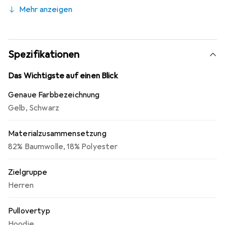
Am besten passt dieser Hoodie zur Jeans und Sneakern,
Mehr anzeigen
kann aber auch als Stilbruch zur schicken Stoffhose
kombiniert werden.
Spezifikationen
Das Wichtigste auf einen Blick
Genaue Farbbezeichnung
Gelb
,
Schwarz
Materialzusammensetzung
82% Baumwolle, 18% Polyester
Zielgruppe
Herren
Pullovertyp
Hoodie