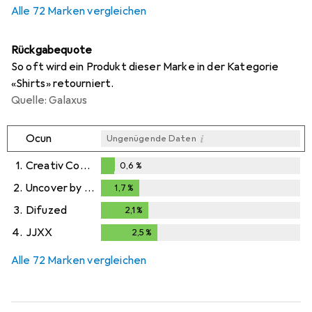
Alle 72 Marken vergleichen
Rückgabequote
So oft wird ein Produkt dieser Marke in der Kategorie
«Shirts» retourniert.
Quelle: Galaxus
i
Ocun
Ungenügende Daten
1.
Creativ Company
0,6
%
0,6
%
2.
Uncover by Schiesser
1,7
%
1,7
%
3.
Difuzed
2,1
%
2,1
%
4.
JJXX
2,5
%
2,5
%
Alle 72 Marken vergleichen