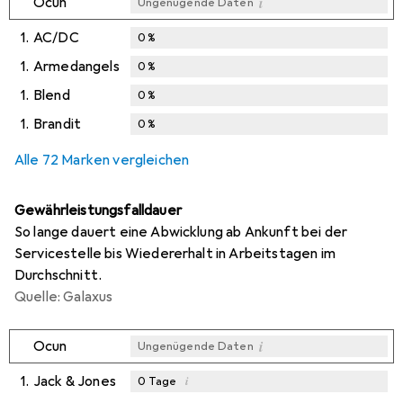
i
Ocun
Ungenügende Daten
1.
AC/DC
0
%
1.
Armedangels
0
%
1.
Blend
0
%
1.
Brandit
0
%
Alle 72 Marken vergleichen
Gewährleistungsfalldauer
So lange dauert eine Abwicklung ab Ankunft bei der
Servicestelle bis Wiedererhalt in Arbeitstagen im
Durchschnitt.
Quelle: Galaxus
i
Ocun
Ungenügende Daten
1.
Jack & Jones
i
0
Tage
i
i
i
Ungenügende Daten
Ungenügende Daten
Ungenügende Daten