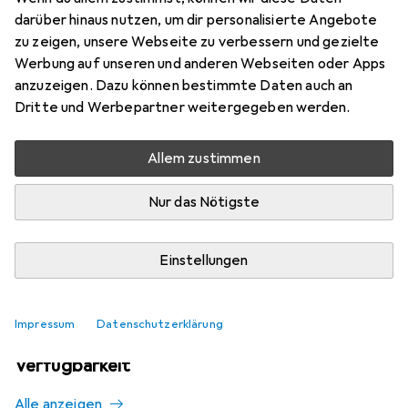
Mehr von Ocun
darüber hinaus nutzen, um dir personalisierte Angebote
zu zeigen, unsere Webseite zu verbessern und gezielte
Werbung auf unseren und anderen Webseiten oder Apps
Aktuell nicht lieferbar
anzuzeigen. Dazu können bestimmte Daten auch an
Dritte und Werbepartner weitergegeben werden.
Benachrichtigen, wenn lieferbar
Allem zustimmen
Vergleichen
Merken
Nur das Nötigste
i
Kostenloser Versand ab 30,–
Einstellungen
Impressum
Datenschutzerklärung
Ähnliche Produkte mit besserer
Verfügbarkeit
Alle anzeigen