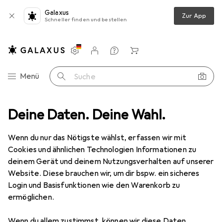
Galaxus
Zur App
Schneller finden und bestellen
Einstellungen
Kundenkonto
Vergleichslisten
Merklisten
Warenkorb
Navigation nach Kategorien
Menü
Suche
Mode
Deine Daten. Deine Wahl.
Alles in Mode
Bekleidung
Shirts
Ocun Corona Top
Wenn du nur das Nötigste wählst, erfassen wir mit
Cookies und ähnlichen Technologien Informationen zu
9 Bilder
deinem Gerät und deinem Nutzungsverhalten auf unserer
Ocun
Corona Top
Website. Diese brauchen wir, um dir bspw. ein sicheres
Login und Basisfunktionen wie den Warenkorb zu
L
ermöglichen.
Marke
Bewertungen
Wenn du allem zustimmst, können wir diese Daten