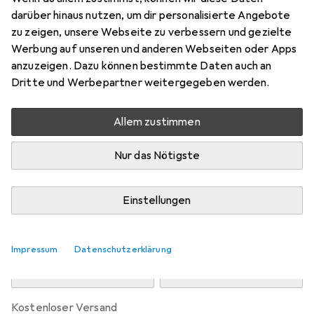
Preis in EUR inkl. MwSt.
darüber hinaus nutzen, um dir personalisierte Angebote
zu zeigen, unsere Webseite zu verbessern und gezielte
Marke
Bewertungen
Werbung auf unseren und anderen Webseiten oder Apps
Mehr von Only
anzuzeigen. Dazu können bestimmte Daten auch an
Dritte und Werbepartner weitergegeben werden.
Zwischen Do, 13.8. und Mo, 17.8. geliefert
Allem zustimmen
Nur 2 Stück an Lager beim Drittanbieter
Lieferort angeben für genaue Lieferzeit
Nur das Nötigste
i
Angebot von
StockNet Connect
FR
Einstellungen
In den Warenkorb
Impressum
Datenschutzerklärung
Vergleichen
Merken
kostenloser Versand