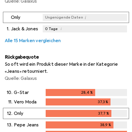
Quelle: Galaxus
i
Only
Ungenügende Daten
1.
Jack & Jones
i
0
Tage
i
i
i
Ungenügende Daten
Ungenügende Daten
Ungenügende Daten
Alle 15 Marken vergleichen
Rückgabequote
So oft wird ein Produkt dieser Marke in der Kategorie
«Jeans» retourniert.
Quelle: Galaxus
10.
G-Star
28,4
%
28,4
%
11.
Vero Moda
37,3
%
37,3
%
12.
Only
37,7
%
37,7
%
13.
Pepe Jeans
38,9
%
38,9
%