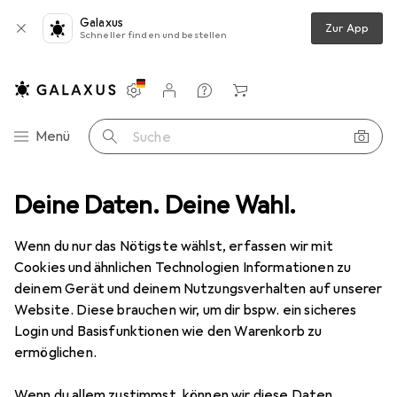
Galaxus
Zur App
Schneller finden und bestellen
Einstellungen
Kundenkonto
Vergleichslisten
Merklisten
Warenkorb
Navigation nach Kategorien
Menü
Suche
nt
Deine Daten. Deine Wahl.
Mode
Alles in Mode
Bekleidung
Jeans
Only Emily
Wenn du nur das Nötigste wählst, erfassen wir mit
Cookies und ähnlichen Technologien Informationen zu
7 Bilder
deinem Gerät und deinem Nutzungsverhalten auf unserer
Website. Diese brauchen wir, um dir bspw. ein sicheres
EUR
48,52
Login und Basisfunktionen wie den Warenkorb zu
Only
Emily
ermöglichen.
W28/L30
Wenn du allem zustimmst, können wir diese Daten