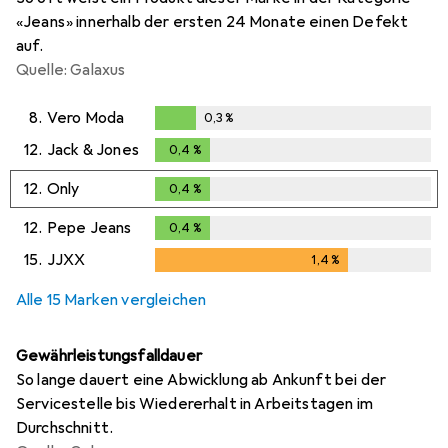
«Jeans» innerhalb der ersten 24 Monate einen Defekt
auf.
Quelle: Galaxus
8.
Vero Moda
0,3
%
0,3
%
12.
Jack & Jones
0,4
%
0,4
%
12.
Only
0,4
%
0,4
%
12.
Pepe Jeans
0,4
%
0,4
%
15.
JJXX
1,4
%
1,4
%
Alle 15 Marken vergleichen
Gewährleistungsfalldauer
So lange dauert eine Abwicklung ab Ankunft bei der
Servicestelle bis Wiedererhalt in Arbeitstagen im
Durchschnitt.