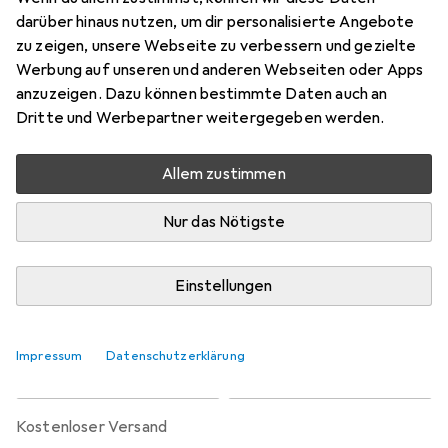
Preis in EUR inkl. MwSt.
darüber hinaus nutzen, um dir personalisierte Angebote
zu zeigen, unsere Webseite zu verbessern und gezielte
Marke
Bewertungen
Werbung auf unseren und anderen Webseiten oder Apps
Mehr von Palladium
anzuzeigen. Dazu können bestimmte Daten auch an
Dritte und Werbepartner weitergegeben werden.
Zwischen Sa, 5.9. und Sa, 19.9. geliefert
Allem zustimmen
Nur 4 Stück an Lager beim Lieferanten
Benachrichtigen, wenn schneller verfügbar
Nur das Nötigste
Lieferort angeben für genaue Lieferzeit
Einstellungen
In den Warenkorb
Impressum
Datenschutzerklärung
Vergleichen
Merken
kostenloser Versand