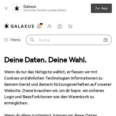
Galaxus
Zur App
Schneller finden und bestellen
Einstellungen
Kundenkonto
Vergleichslisten
Merklisten
Warenkorb
Navigation nach Kategorien
Menü
Suche
Deine Daten. Deine Wahl.
Alles in Mode
Schuhe
Boots + Stiefel
Palladium Baggy
Wenn du nur das Nötigste wählst, erfassen wir mit
Cookies und ähnlichen Technologien Informationen zu
7 Bilder
deinem Gerät und deinem Nutzungsverhalten auf unserer
Website. Diese brauchen wir, um dir bspw. ein sicheres
EUR
103,64
Login und Basisfunktionen wie den Warenkorb zu
Palladium
Baggy
ermöglichen.
41.5
Wenn du allem zustimmst, können wir diese Daten