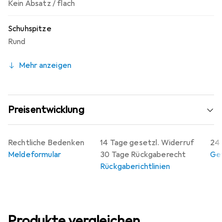
Kein Absatz / flach
Schuhspitze
Rund
Mehr anzeigen
Preisentwicklung
Rechtliche Bedenken
14 Tage gesetzl. Widerruf
24 
Meldeformular
30 Tage Rückgaberecht
Gew
Rückgaberichtlinien
Produkte vergleichen