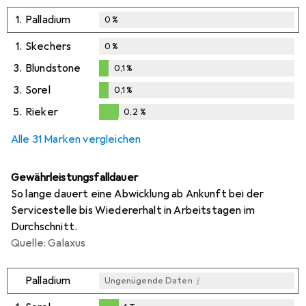
1.
Palladium
0
%
1.
Skechers
0
%
3.
Blundstone
0,1
%
0,1
%
3.
Sorel
0,1
%
0,1
%
5.
Rieker
0,2
%
0,2
%
Alle 31 Marken vergleichen
Gewährleistungsfalldauer
So lange dauert eine Abwicklung ab Ankunft bei der
Servicestelle bis Wiedererhalt in Arbeitstagen im
Durchschnitt.
Quelle: Galaxus
i
Palladium
Ungenügende Daten