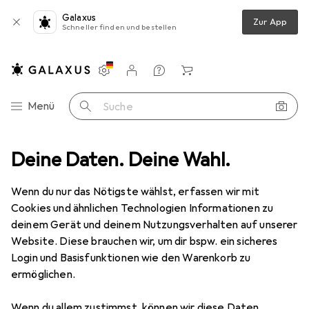
Galaxus
Zur App
Schneller finden und bestellen
Einstellungen
Kundenkonto
Vergleichslisten
Merklisten
Warenkorb
Navigation nach Kategorien
Menü
Suche
Alles in Mode
Deine Daten. Deine Wahl.
Accessoires
Portemonnaie
Secrid Twinwallet
Wenn du nur das Nötigste wählst, erfassen wir mit
Cookies und ähnlichen Technologien Informationen zu
1 Bild
deinem Gerät und deinem Nutzungsverhalten auf unserer
Secrid
Twinwallet
Website. Diese brauchen wir, um dir bspw. ein sicheres
Login und Basisfunktionen wie den Warenkorb zu
ermöglichen.
Marke
Bewertungen
Mehr von Secrid
522
Wenn du allem zustimmst, können wir diese Daten