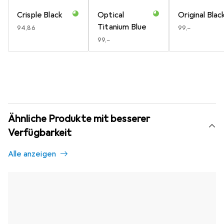
Crisple Black
Optical
Original Blac
Titanium Blue
EUR
94,86
EUR
99,–
EUR
99,–
Ähnliche Produkte mit besserer
Verfügbarkeit
Alle anzeigen