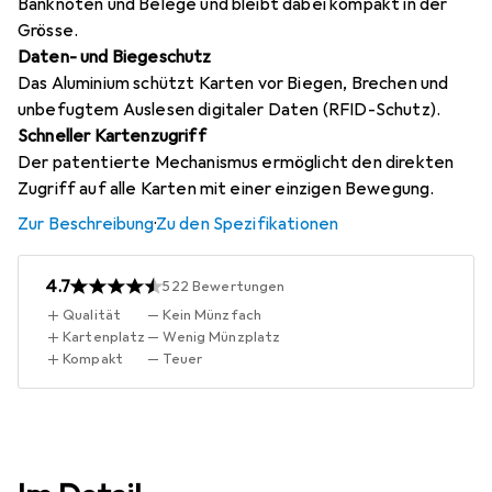
Banknoten und Belege und bleibt dabei kompakt in der
Grösse.
Daten- und Biegeschutz
Das Aluminium schützt Karten vor Biegen, Brechen und
unbefugtem Auslesen digitaler Daten (RFID-Schutz).
Schneller Kartenzugriff
Der patentierte Mechanismus ermöglicht den direkten
Zugriff auf alle Karten mit einer einzigen Bewegung.
Zur Beschreibung
·
Zu den Spezifikationen
4.7
522
Bewertungen
Qualität
Kein Münzfach
Kartenplatz
Wenig Münzplatz
Kompakt
Teuer