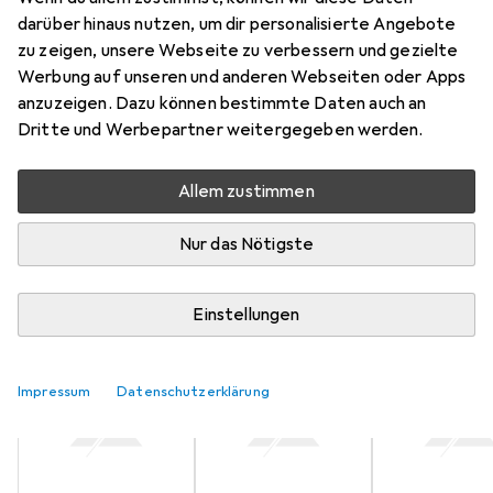
darüber hinaus nutzen, um dir personalisierte Angebote
zu zeigen, unsere Webseite zu verbessern und gezielte
Aktuell nicht lieferbar
Werbung auf unseren und anderen Webseiten oder Apps
Benachrichtigen, wenn lieferbar
anzuzeigen. Dazu können bestimmte Daten auch an
Dritte und Werbepartner weitergegeben werden.
Vergleichen
Merken
Allem zustimmen
i
Kostenloser Versand ab 30,–
Nur das Nötigste
Einstellungen
Farbe
6
Impressum
Datenschutzerklärung