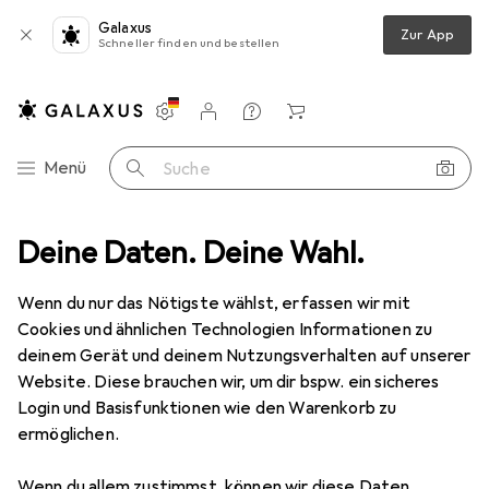
Galaxus
Zur App
Schneller finden und bestellen
Einstellungen
Kundenkonto
Vergleichslisten
Merklisten
Warenkorb
Navigation nach Kategorien
Menü
Suche
de
Deine Daten. Deine Wahl.
Alles in Mode
Schuhe
Boots + Stiefel
Sorel Caribou
Wenn du nur das Nötigste wählst, erfassen wir mit
Cookies und ähnlichen Technologien Informationen zu
11 Bilder
deinem Gerät und deinem Nutzungsverhalten auf unserer
Website. Diese brauchen wir, um dir bspw. ein sicheres
EUR
200,26
Login und Basisfunktionen wie den Warenkorb zu
Sorel
Caribou
ermöglichen.
44
Wenn du allem zustimmst, können wir diese Daten