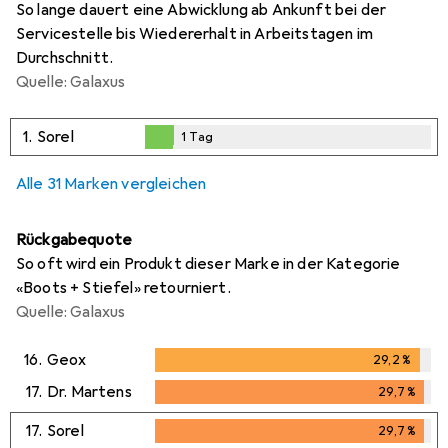
So lange dauert eine Abwicklung ab Ankunft bei der
Servicestelle bis Wiedererhalt in Arbeitstagen im
Durchschnitt.
Quelle: Galaxus
1.
Sorel
1
Tag
1
Tag
Alle 31 Marken vergleichen
Rückgabequote
So oft wird ein Produkt dieser Marke in der Kategorie
«Boots + Stiefel» retourniert.
Quelle: Galaxus
16.
Geox
29,2
%
29,2
%
17.
Dr. Martens
29,7
%
29,7
%
17.
Sorel
29,7
%