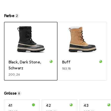
Farbe
2
Black, Dark Stone,
Buff
Schwarz
EUR
183,18
EUR
200,26
Grösse
6
41
42
43