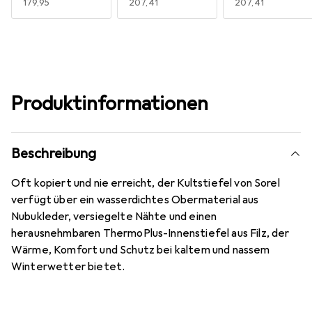
EUR
179,95
EUR
207,41
EUR
207,41
Produktinformationen
Beschreibung
Oft kopiert und nie erreicht, der Kultstiefel von Sorel
verfügt über ein wasserdichtes Obermaterial aus
Nubukleder, versiegelte Nähte und einen
herausnehmbaren ThermoPlus-Innenstiefel aus Filz, der
Wärme, Komfort und Schutz bei kaltem und nassem
Winterwetter bietet.