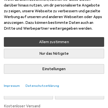
Preis in EUR inkl. MwSt.
darüber hinaus nutzen, um dir personalisierte Angebote
zu zeigen, unsere Webseite zu verbessern und gezielte
Marke
Bewertungen
Werbung auf unseren und anderen Webseiten oder Apps
Mehr von Sorel
174
anzuzeigen. Dazu können bestimmte Daten auch an
Dritte und Werbepartner weitergegeben werden.
Zwischen Do, 13.8. und Fr, 14.8. geliefert
Allem zustimmen
8 Stück an Lager beim Drittanbieter
Lieferort angeben für genaue Lieferzeit
Nur das Nötigste
i
Angebot von
StockNet Connect
FR
Einstellungen
In den Warenkorb
Impressum
Datenschutzerklärung
Vergleichen
Merken
kostenloser Versand