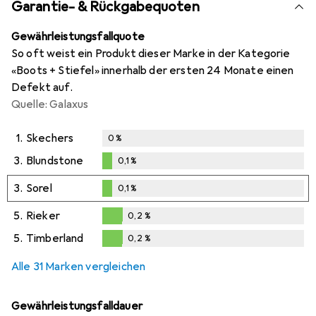
Garantie- & Rückgabequoten
Gewährleistungsfallquote
So oft weist ein Produkt dieser Marke in der Kategorie
«Boots + Stiefel» innerhalb der ersten 24 Monate einen
Defekt auf.
Quelle: Galaxus
1.
Skechers
0
%
3.
Blundstone
0,1
%
0,1
%
3.
Sorel
0,1
%
0,1
%
5.
Rieker
0,2
%
0,2
%
5.
Timberland
0,2
%
0,2
%
Alle 31 Marken vergleichen
Gewährleistungsfalldauer