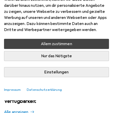
Mehr von Trollkids
darüber hinaus nutzen, um dir personalisierte Angebote
zu zeigen, unsere Webseite zu verbessern und gezielte
Werbung auf unseren und anderen Webseiten oder Apps
Aktuell nicht lieferbar
anzuzeigen. Dazu können bestimmte Daten auch an
Dritte und Werbepartner weitergegeben werden.
Benachrichtigen, wenn lieferbar
Allem zustimmen
Vergleichen
Merken
Nur das Nötigste
i
Kostenloser Versand ab 30,–
Einstellungen
Impressum
Datenschutzerklärung
Ähnliche Produkte mit besserer
Verfügbarkeit
Alle anzeigen