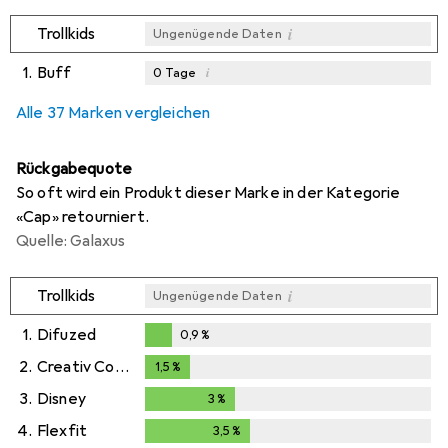
i
Trollkids
Ungenügende Daten
1.
Buff
i
0
Tage
i
i
i
Ungenügende Daten
Ungenügende Daten
Ungenügende Daten
Alle 37 Marken vergleichen
Rückgabequote
So oft wird ein Produkt dieser Marke in der Kategorie
«Cap» retourniert.
Quelle: Galaxus
i
Trollkids
Ungenügende Daten
1.
Difuzed
0,9
%
0,9
%
2.
Creativ Company
1,5
%
1,5
%
3.
Disney
3
%
3
%
4.
Flexfit
3,5
%
3,5
%