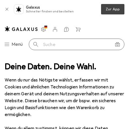
Galaxus
Zur App
Schneller finden und bestellen
Einstellungen
Kundenkonto
Vergleichslisten
Merklisten
Warenkorb
Navigation nach Kategorien
Menü
Suche
ode
Deine Daten. Deine Wahl.
Accessoires
Hüte + Caps
Cap
Trollkids Troll XT Cap
Wenn du nur das Nötigste wählst, erfassen wir mit
Cookies und ähnlichen Technologien Informationen zu
2 Bilder
deinem Gerät und deinem Nutzungsverhalten auf unserer
Trollkids
Troll XT Cap
Website. Diese brauchen wir, um dir bspw. ein sicheres
Login und Basisfunktionen wie den Warenkorb zu
48, 49, 50, 51, 52
ermöglichen.
Marke
Bewertungen
Wenn du allem zustimmst, können wir diese Daten