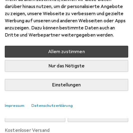
Preis in EUR inkl. MwSt.
darüber hinaus nutzen, um dir personalisierte Angebote
zu zeigen, unsere Webseite zu verbessern und gezielte
Marke
Bewertungen
Werbung auf unseren und anderen Webseiten oder Apps
Mehr von Urban Classics
anzuzeigen. Dazu können bestimmte Daten auch an
Dritte und Werbepartner weitergegeben werden.
Zwischen Do, 13.8. und Mo, 17.8. geliefert
Allem zustimmen
Mehr als 10 Stück an Lager beim Drittanbieter
Lieferort angeben für genaue Lieferzeit
Nur das Nötigste
i
Angebot von
StockNet Connect
FR
Einstellungen
In den Warenkorb
Impressum
Datenschutzerklärung
Vergleichen
Merken
kostenloser Versand