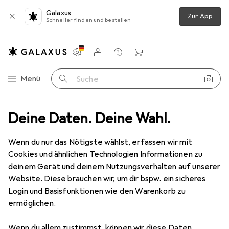
Galaxus
Zur App
Schneller finden und bestellen
Einstellungen
Kundenkonto
Vergleichslisten
Merklisten
Warenkorb
Navigation nach Kategorien
Menü
Suche
leidung
Deine Daten. Deine Wahl.
Jacken
Leichte Jacken
Urban Classics Bomberjacke
Wenn du nur das Nötigste wählst, erfassen wir mit
Cookies und ähnlichen Technologien Informationen zu
12 Bilder
deinem Gerät und deinem Nutzungsverhalten auf unserer
Website. Diese brauchen wir, um dir bspw. ein sicheres
EUR
52,46
Login und Basisfunktionen wie den Warenkorb zu
Urban Classics
Bomberjacke
ermöglichen.
S
Wenn du allem zustimmst, können wir diese Daten