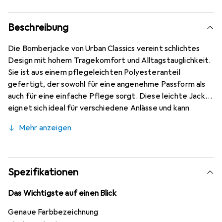
Beschreibung
Die Bomberjacke von Urban Classics vereint schlichtes
Design mit hohem Tragekomfort und Alltagstauglichkeit.
Sie ist aus einem pflegeleichten Polyesteranteil
gefertigt, der sowohl für eine angenehme Passform als
auch für eine einfache Pflege sorgt. Diese leichte Jacke
eignet sich ideal für verschiedene Anlässe und kann
sowohl im Alltag als auch in der Freizeit getragen werden.
Mehr anzeigen
Die Kombination aus dunklem Olivgrün und Schwarz
verleiht der Jacke eine moderne Note, die sich vielseitig
kombinieren lässt. Die Bomberjacke ist in der Grösse S
erhältlich und bietet eine bequeme Passform, die sich an
Spezifikationen
die Körperform anpasst. Sie ist eine ausgezeichnete
Wahl für alle, die Wert auf Stil und Funktionalität legen.
Das Wichtigste auf einen Blick
Genaue Farbbezeichnung