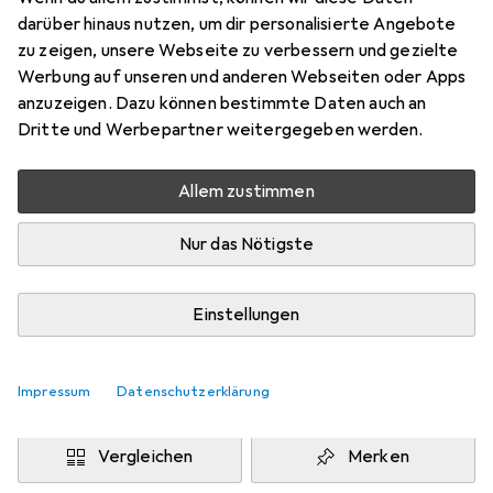
XXL
darüber hinaus nutzen, um dir personalisierte Angebote
Preis in EUR inkl. MwSt.
zu zeigen, unsere Webseite zu verbessern und gezielte
Werbung auf unseren und anderen Webseiten oder Apps
Marke
Bewertungen
anzuzeigen. Dazu können bestimmte Daten auch an
Mehr von Urban Classics
Dritte und Werbepartner weitergegeben werden.
Allem zustimmen
Zwischen Do, 13.8. und Mo, 17.8. geliefert
Mehr als 10 Stück an Lager beim Drittanbieter
Nur das Nötigste
Lieferort angeben für genaue Lieferzeit
i
Angebot von
Einstellungen
StockNet Connect
FR
Impressum
Datenschutzerklärung
In den Warenkorb
Vergleichen
Merken