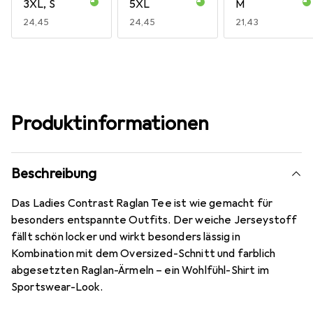
3XL, S
5XL
M
EUR
24,45
EUR
24,45
EUR
21,43
Produktinformationen
Beschreibung
Das Ladies Contrast Raglan Tee ist wie gemacht für
besonders entspannte Outfits. Der weiche Jerseystoff
fällt schön locker und wirkt besonders lässig in
Kombination mit dem Oversized-Schnitt und farblich
abgesetzten Raglan-Ärmeln – ein Wohlfühl-Shirt im
Sportswear-Look.