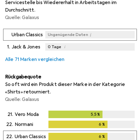
Servicestelle bis Wiedererhalt in Arbeitstagen im
Durchschnitt.
Quelle: Galaxus
i
Urban Classics
Ungenügende Daten
1.
Jack & Jones
i
0
Tage
i
i
i
Ungenügende Daten
Ungenügende Daten
Ungenügende Daten
Alle 71 Marken vergleichen
Rückgabequote
So oft wird ein Produkt dieser Marke in der Kategorie
«Shirts» retourniert.
Quelle: Galaxus
21.
Vero Moda
5,5
%
5,5
%
22.
Normani
6
%
6
%
22.
Urban Classics
6
%
6
%