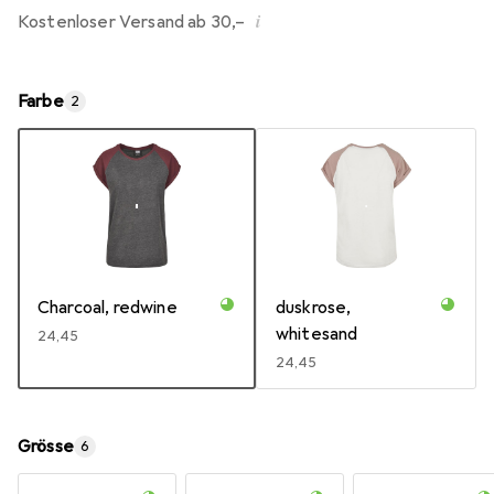
i
Kostenloser Versand ab 30,–
Farbe
2
Charcoal, redwine
duskrose,
whitesand
EUR
24,45
EUR
24,45
Grösse
6