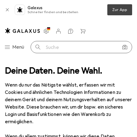
Galaxus
Zur App
Schneller finden und bestellen
Einstellungen
Kundenkonto
Vergleichslisten
Merklisten
Warenkorb
Navigation nach Kategorien
Menü
Suche
Bekleidung
Deine Daten. Deine Wahl.
Shirts
Urban Classics Ladies Contrast Raglan Tee
Wenn du nur das Nötigste wählst, erfassen wir mit
Cookies und ähnlichen Technologien Informationen zu
14 Bilder
deinem Gerät und deinem Nutzungsverhalten auf unserer
Website. Diese brauchen wir, um dir bspw. ein sicheres
EUR
24,45
Login und Basisfunktionen wie den Warenkorb zu
Urban Classics
Ladies Contrast Raglan
ermöglichen.
Tee
Wenn du allem zustimmst, können wir diese Daten