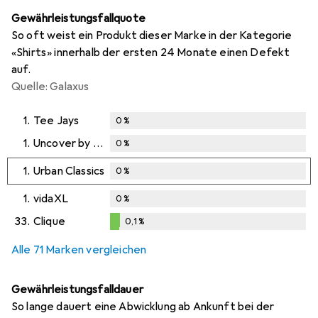
Gewährleistungsfallquote
So oft weist ein Produkt dieser Marke in der Kategorie
«Shirts» innerhalb der ersten 24 Monate einen Defekt
auf.
Quelle: Galaxus
1.
Tee Jays
0
%
1.
Uncover by Schiesser
0
%
1.
Urban Classics
0
%
1.
vidaXL
0
%
33.
Clique
0,1
%
0,1
%
Alle 71 Marken vergleichen
Gewährleistungsfalldauer
So lange dauert eine Abwicklung ab Ankunft bei der