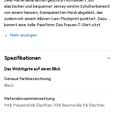
zwei Materialvarianten geschickt kombiniert. Ein
elastischer und bequemer Jersey wird im Schulterbereich
von einem heissen, transparenten Mesh abgelöst, das
zudem mit einem Allover-Leo-Flockprint punktet. Dazu
kommt eine tolle Passform: Das Frauen-T-Shirt sitzt
schön nah am Körper und wird mit einem doppellagigen
Mehr anzeigen
Rollkragen abgerundet.
Spezifikationen
Das Wichtigste auf einen Blick
Genaue Farbbezeichnung
Black
Materialzusammensetzung
94% Polyamid 6% Elasthan
,
95% Baumwolle 5% Elasthan