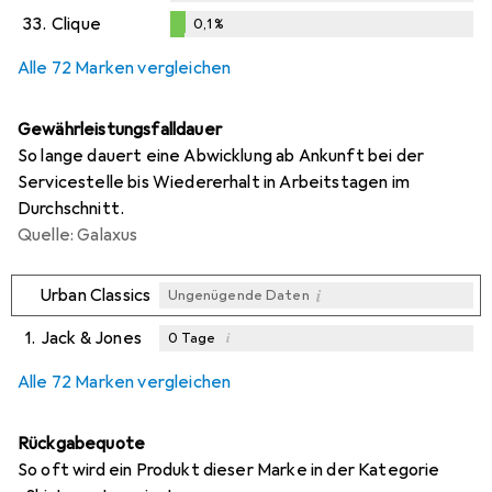
33.
Clique
0,1
%
0,1
%
Alle 72 Marken vergleichen
Gewährleistungsfalldauer
So lange dauert eine Abwicklung ab Ankunft bei der
Servicestelle bis Wiedererhalt in Arbeitstagen im
Durchschnitt.
Quelle: Galaxus
i
Urban Classics
Ungenügende Daten
1.
Jack & Jones
i
0
Tage
i
i
i
Ungenügende Daten
Ungenügende Daten
Ungenügende Daten
Alle 72 Marken vergleichen
Rückgabequote
So oft wird ein Produkt dieser Marke in der Kategorie