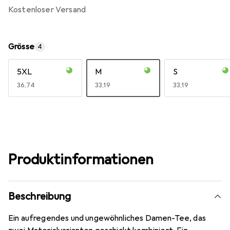
kostenloser Versand
Grösse
4
5XL
M
S
EUR
36,74
EUR
33,19
EUR
33,19
Produktinformationen
Beschreibung
Ein aufregendes und ungewöhnliches Damen-Tee, das