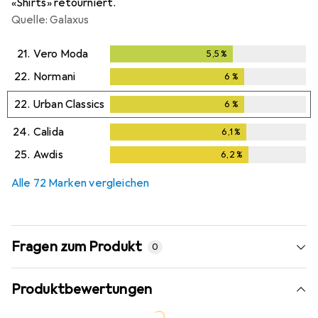
«Shirts» retourniert.
Quelle: Galaxus
21.
Vero Moda
5,5
%
5,5
%
22.
Normani
6
%
6
%
22.
Urban Classics
6
%
6
%
24.
Calida
6,1
%
6,1
%
25.
Awdis
6,2
%
6,2
%
Alle 72 Marken vergleichen
Fragen zum Produkt
0
Produktbewertungen