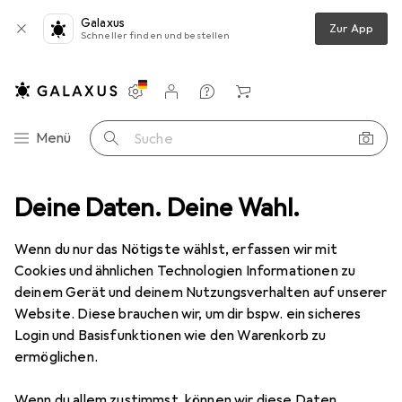
Galaxus
Zur App
Schneller finden und bestellen
Einstellungen
Kundenkonto
Vergleichslisten
Merklisten
Warenkorb
Navigation nach Kategorien
Menü
Suche
leidung
Deine Daten. Deine Wahl.
Shirts
Urban Classics Ladies Flock Lace Turtleneck Tee
Wenn du nur das Nötigste wählst, erfassen wir mit
Cookies und ähnlichen Technologien Informationen zu
20 Bilder
deinem Gerät und deinem Nutzungsverhalten auf unserer
Website. Diese brauchen wir, um dir bspw. ein sicheres
EUR
33,19
Login und Basisfunktionen wie den Warenkorb zu
Urban Classics
Ladies Flock Lace
ermöglichen.
Turtleneck Tee
Wenn du allem zustimmst, können wir diese Daten