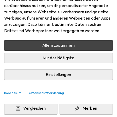
M
darüber hinaus nutzen, um dir personalisierte Angebote
Preis in EUR inkl. MwSt.
zu zeigen, unsere Webseite zu verbessern und gezielte
Werbung auf unseren und anderen Webseiten oder Apps
Marke
Bewertungen
anzuzeigen. Dazu können bestimmte Daten auch an
Mehr von Urban Classics
Dritte und Werbepartner weitergegeben werden.
Allem zustimmen
Zwischen Do, 13.8. und Mo, 17.8. geliefert
Mehr als 10 Stück an Lager beim Drittanbieter
Nur das Nötigste
Lieferort angeben für genaue Lieferzeit
i
Angebot von
Einstellungen
StockNet Connect
FR
Impressum
Datenschutzerklärung
In den Warenkorb
Vergleichen
Merken