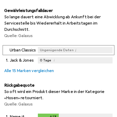
Gewährleistungsfalldauer
So lange dauert eine Abwicklung ab Ankunft bei der
Servicestelle bis Wiedererhalt in Arbeitstagen im
Durchschnitt.
Quelle: Galaxus
i
Urban Classics
Ungenügende Daten
1.
Jack & Jones
i
0
Tage
i
i
i
Ungenügende Daten
Ungenügende Daten
Ungenügende Daten
Alle 15 Marken vergleichen
Rückgabequote
So oft wird ein Produkt dieser Marke in der Kategorie
«Hosen» retourniert.
Quelle: Galaxus
1.
Name it
6,1
%
6,1
%