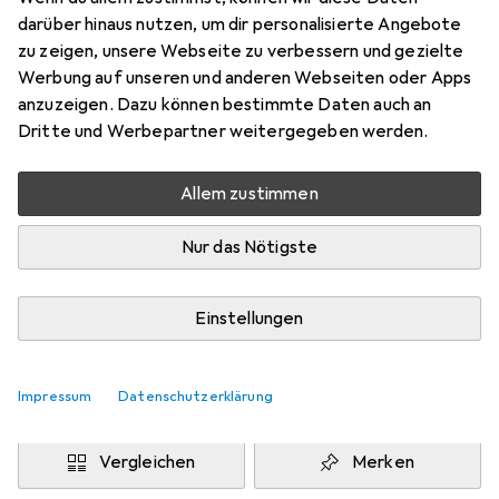
XS
darüber hinaus nutzen, um dir personalisierte Angebote
Preis in EUR inkl. MwSt.
zu zeigen, unsere Webseite zu verbessern und gezielte
Werbung auf unseren und anderen Webseiten oder Apps
Marke
Bewertungen
anzuzeigen. Dazu können bestimmte Daten auch an
Mehr von Urban Classics
Dritte und Werbepartner weitergegeben werden.
Allem zustimmen
Zwischen Do, 13.8. und Mo, 17.8. geliefert
Mehr als 10 Stück an Lager beim Drittanbieter
Nur das Nötigste
Lieferort angeben für genaue Lieferzeit
i
Angebot von
Einstellungen
StockNet Connect
FR
Impressum
Datenschutzerklärung
In den Warenkorb
Vergleichen
Merken