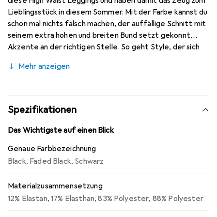
diese High Waist Leggings und haben damit das Zeug zum
Lieblingsstück in diesem Sommer. Mit der Farbe kannst du
schon mal nichts falsch machen, der auffällige Schnitt mit
seinem extra hohen und breiten Bund setzt gekonnt
Akzente an der richtigen Stelle. So geht Style, der sich
nicht verstecken muss.
Mehr anzeigen
Spezifikationen
Das Wichtigste auf einen Blick
Genaue Farbbezeichnung
Black
,
Faded Black
,
Schwarz
Materialzusammensetzung
12% Elastan
,
17% Elasthan
,
83% Polyester
,
88% Polyester