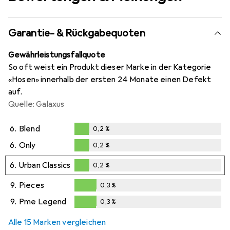
Garantie- & Rückgabequoten
Gewährleistungsfallquote
So oft weist ein Produkt dieser Marke in der Kategorie
«Hosen» innerhalb der ersten 24 Monate einen Defekt
auf.
Quelle: Galaxus
6.
Blend
0,2
%
0,2
%
6.
Only
0,2
%
0,2
%
6.
Urban Classics
0,2
%
0,2
%
9.
Pieces
0,3
%
0,3
%
9.
Pme Legend
0,3
%
0,3
%
Alle 15 Marken vergleichen