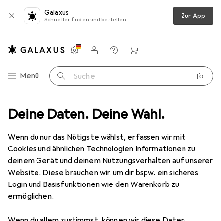
Galaxus
Zur App
Schneller finden und bestellen
Einstellungen
Kundenkonto
Vergleichslisten
Merklisten
Warenkorb
Navigation nach Kategorien
Menü
Suche
Bekleidung
Deine Daten. Deine Wahl.
Hosen
Urban Classics Ladies High Waist Leggings
Wenn du nur das Nötigste wählst, erfassen wir mit
Cookies und ähnlichen Technologien Informationen zu
11 Bilder
deinem Gerät und deinem Nutzungsverhalten auf unserer
Website. Diese brauchen wir, um dir bspw. ein sicheres
EUR
32,12
Login und Basisfunktionen wie den Warenkorb zu
Urban Classics
Ladies High Waist
ermöglichen.
Leggings
Wenn du allem zustimmst, können wir diese Daten