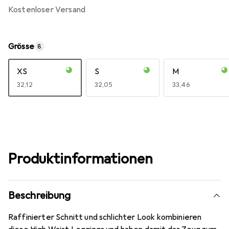
kostenloser Versand
Grösse
8
XS
S
M
EUR
32,12
EUR
32,05
EUR
33,46
Produktinformationen
Beschreibung
Raffinierter Schnitt und schlichter Look kombinieren