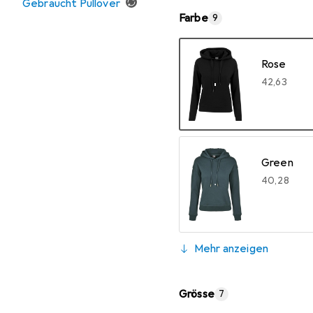
Gebraucht Pullover
Farbe
9
Rose
EUR
42,63
Green
EUR
40,28
Mehr anzeigen
Jasper
EUR
40,28
Pale Pink
Toffee
Grösse
7
EUR
40,28
EUR
40,28