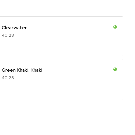
Clearwater
EUR
40,28
Green Khaki, Khaki
EUR
40,28
Olive, Olive Green, Tiniolive
EUR
40,28
Sporty Blue
EUR
40,37