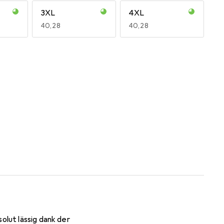
3XL
4XL
EUR
40,28
EUR
40,28
olut lässig dank der