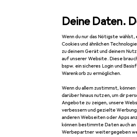
Suche
Deine Daten. D
Wenn du nur das Nötigste wählst, 
Navigation nach Kategorien
Gesamtsortiment
Mod
Gesamtsortiment
Cookies und ähnlichen Technologi
zu deinem Gerät und deinem Nutz
Mode
auf unserer Website. Diese brauch
bspw. ein sicheres Login und Basis
Alles in Mode
Warenkorb zu ermöglichen.
Bekleidung
Wenn du allem zustimmst, können 
Anzüge
darüber hinaus nutzen, um dir pers
Angebote zu zeigen, unsere Webs
Blusen
verbessern und gezielte Werbung
anderen Webseiten oder Apps an
Hemden
können bestimmte Daten auch an 
Hosen
Werbepartner weitergegeben we