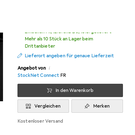
Classics
Zwischen Mi, 12.8. und Do, 13.8. geliefert
Mehr als 10 Stück an Lager beim
Drittanbieter
Lieferort angeben für genaue Lieferzeit
i
Angebot von
StockNet Connect
FR
In den Warenkorb
Vergleichen
Merken
kostenloser Versand