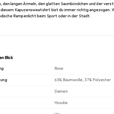
, den langen Ärmeln, den glatten Saumbündchen und der verst
diesem Kapuzensweatshirt bist du immer richtig angezogen. W
odische Rampenlicht beim Sport oder in der Stadt.
n Blick
ng
Rose
zung
63% Baumwolle, 37% Polyester
Damen
Hoodie