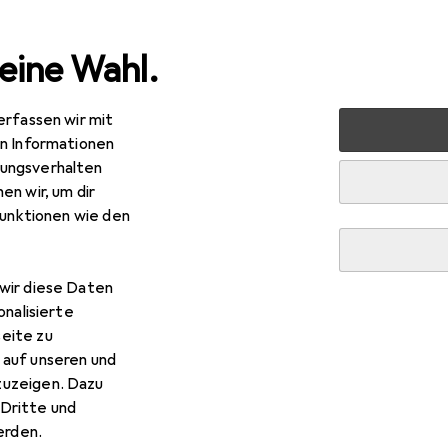
eine Wahl.
erfassen wir mit
e
Alles in Mode
Bekleidung
Pullover
Urban Classi
en Informationen
ungsverhalten
en wir, um dir
funktionen wie den
wir diese Daten
onalisierte
eite zu
 auf unseren und
zuzeigen. Dazu
Dritte und
rden.