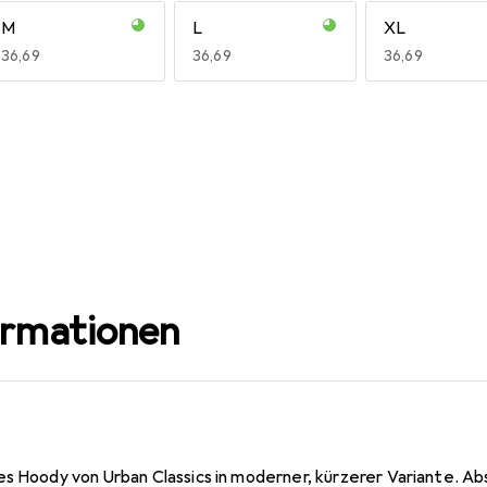
M
L
XL
EUR
36,69
EUR
36,69
EUR
36,69
ormationen
s Hoody von Urban Classics in moderner, kürzerer Variante. Abs