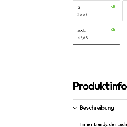
S
EUR
36,69
5XL
EUR
42,63
Mehr anzeigen
Produktinf
Beschreibung
Immer trendy: der Ladie