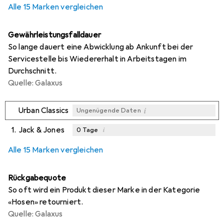
Alle 15 Marken vergleichen
Gewährleistungsfalldauer
So lange dauert eine Abwicklung ab Ankunft bei der
Servicestelle bis Wiedererhalt in Arbeitstagen im
Durchschnitt.
Quelle: Galaxus
i
Urban Classics
Ungenügende Daten
1.
Jack & Jones
i
0
Tage
i
i
i
Ungenügende Daten
Ungenügende Daten
Ungenügende Daten
Alle 15 Marken vergleichen
Rückgabequote
So oft wird ein Produkt dieser Marke in der Kategorie
«Hosen» retourniert.
Quelle: Galaxus