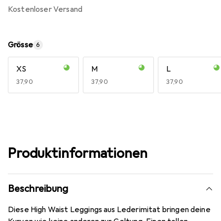
kostenloser Versand
Grösse
6
XS
M
L
EUR
37,90
EUR
37,90
EUR
37,90
Produktinformationen
Beschreibung
Diese High Waist Leggings aus Lederimitat bringen deine