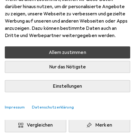
XL
darüber hinaus nutzen, um dir personalisierte Angebote
Preis in EUR inkl. MwSt.
zu zeigen, unsere Webseite zu verbessern und gezielte
Werbung auf unseren und anderen Webseiten oder Apps
Marke
Bewertungen
anzuzeigen. Dazu können bestimmte Daten auch an
Mehr von Urban Classics
Dritte und Werbepartner weitergegeben werden.
Allem zustimmen
Zwischen Do, 13.8. und Fr, 14.8. geliefert
Mehr als 10 Stück an Lager beim Drittanbieter
Nur das Nötigste
Lieferort angeben für genaue Lieferzeit
i
Angebot von
Einstellungen
StockNet Connect
FR
Impressum
Datenschutzerklärung
In den Warenkorb
Vergleichen
Merken