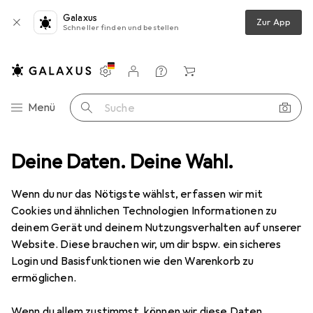
Galaxus
Zur App
Schneller finden und bestellen
Einstellungen
Kundenkonto
Vergleichslisten
Merklisten
Warenkorb
Navigation nach Kategorien
Menü
Suche
osen
Deine Daten. Deine Wahl.
Urban Classics Ladies Synthetic Leather High Waist Leggings
Wenn du nur das Nötigste wählst, erfassen wir mit
Cookies und ähnlichen Technologien Informationen zu
18 Bilder
deinem Gerät und deinem Nutzungsverhalten auf unserer
Website. Diese brauchen wir, um dir bspw. ein sicheres
EUR
37,90
Login und Basisfunktionen wie den Warenkorb zu
Urban Classics
Ladies Synthetic
ermöglichen.
Leather High Waist Leggings
Wenn du allem zustimmst, können wir diese Daten