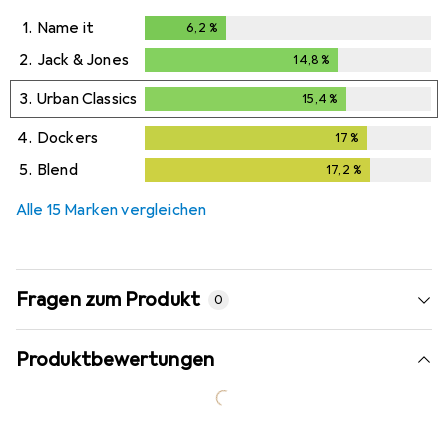
1.
Name it
6,2
%
6,2
%
2.
Jack & Jones
14,8
%
14,8
%
3.
Urban Classics
15,4
%
15,4
%
4.
Dockers
17
%
17
%
5.
Blend
17,2
%
17,2
%
Alle 15 Marken vergleichen
Fragen zum Produkt
0
Produktbewertungen