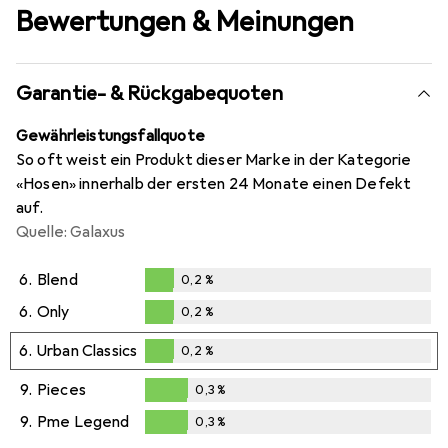
Bewertungen & Meinungen
Garantie- & Rückgabequoten
Gewährleistungsfallquote
So oft weist ein Produkt dieser Marke in der Kategorie
«Hosen» innerhalb der ersten 24 Monate einen Defekt
auf.
Quelle: Galaxus
6.
Blend
0,2
%
0,2
%
6.
Only
0,2
%
0,2
%
6.
Urban Classics
0,2
%
0,2
%
9.
Pieces
0,3
%
0,3
%
9.
Pme Legend
0,3
%
0,3
%