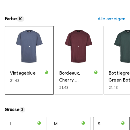
Farbe
Alle anzeigen
10
Vintageblue
Bordeaux,
Bottlegre
Cherry,
Green Bot
EUR
21,43
Kirschrot
EUR
21,43
EUR
21,43
Grösse
3
L
M
S