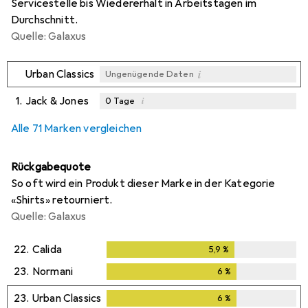
Servicestelle bis Wiedererhalt in Arbeitstagen im
Durchschnitt.
Quelle: Galaxus
i
Urban Classics
Ungenügende Daten
1.
Jack & Jones
i
0
Tage
i
i
i
Ungenügende Daten
Ungenügende Daten
Ungenügende Daten
Alle 71 Marken vergleichen
Rückgabequote
So oft wird ein Produkt dieser Marke in der Kategorie
«Shirts» retourniert.
Quelle: Galaxus
22.
Calida
5,9
%
5,9
%
23.
Normani
6
%
6
%
23.
Urban Classics
6
%
6
%