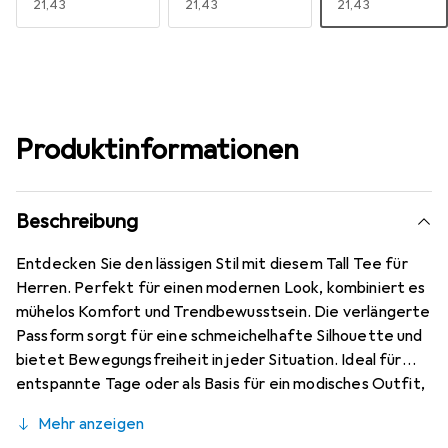
EUR
21,43
EUR
21,43
EUR
21,43
Produktinformationen
Beschreibung
Entdecken Sie den lässigen Stil mit diesem Tall Tee für
Herren. Perfekt für einen modernen Look, kombiniert es
mühelos Komfort und Trendbewusstsein. Die verlängerte
Passform sorgt für eine schmeichelhafte Silhouette und
bietet Bewegungsfreiheit in jeder Situation. Ideal für
entspannte Tage oder als Basis für ein modisches Outfit,
ist dieses Shirt ein vielseitiges Must-have im
Mehr anzeigen
Kleiderschrank eines jeden Mannes. Ein Klassiker, der