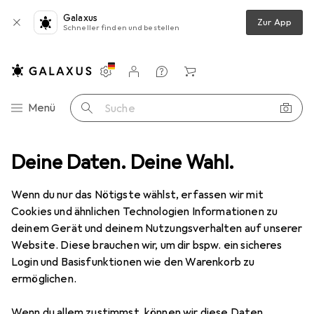
Galaxus
Zur App
Schneller finden und bestellen
Einstellungen
Kundenkonto
Vergleichslisten
Merklisten
Warenkorb
Navigation nach Kategorien
Menü
Suche
Deine Daten. Deine Wahl.
Alles in Mode
Bekleidung
Shirts
Urban Classics Tall Tee
Wenn du nur das Nötigste wählst, erfassen wir mit
Cookies und ähnlichen Technologien Informationen zu
10 Bilder
deinem Gerät und deinem Nutzungsverhalten auf unserer
Website. Diese brauchen wir, um dir bspw. ein sicheres
EUR
21,43
Login und Basisfunktionen wie den Warenkorb zu
Urban Classics
Tall Tee
ermöglichen.
S
Wenn du allem zustimmst, können wir diese Daten