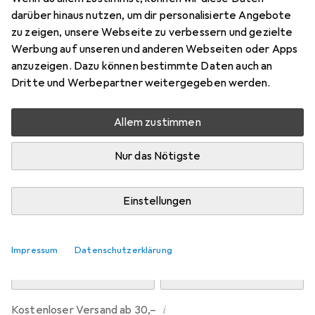
Preis in EUR inkl. MwSt.
darüber hinaus nutzen, um dir personalisierte Angebote
zu zeigen, unsere Webseite zu verbessern und gezielte
Marke
Bewertungen
Werbung auf unseren und anderen Webseiten oder Apps
Mehr von Urban Classics
21
anzuzeigen. Dazu können bestimmte Daten auch an
Dritte und Werbepartner weitergegeben werden.
Zwischen Do, 13.8. und Mo, 17.8. geliefert
Allem zustimmen
Mehr als 10 Stück an Lager beim Drittanbieter
Lieferort angeben für genaue Lieferzeit
Nur das Nötigste
i
Angebot von
StockNet Connect
FR
Einstellungen
In den Warenkorb
Impressum
Datenschutzerklärung
Vergleichen
Merken
i
Kostenloser Versand ab 30,–