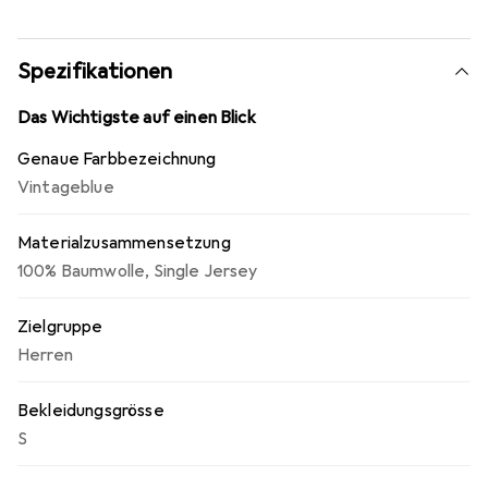
durch seine Schlichtheit überzeugt und sich leicht mit
anderen Kleidungsstücken kombinieren lässt.
Spezifikationen
Das Wichtigste auf einen Blick
Genaue Farbbezeichnung
Vintageblue
Materialzusammensetzung
100% Baumwolle
,
Single Jersey
Zielgruppe
Herren
Bekleidungsgrösse
S