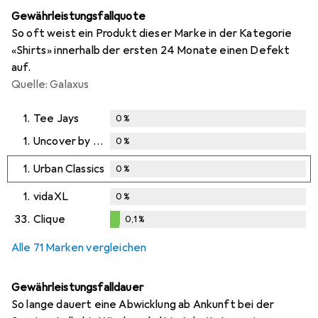
Gewährleistungsfallquote
So oft weist ein Produkt dieser Marke in der Kategorie
«Shirts» innerhalb der ersten 24 Monate einen Defekt
auf.
Quelle: Galaxus
1.
Tee Jays
0
%
1.
Uncover by Schiesser
0
%
1.
Urban Classics
0
%
1.
vidaXL
0
%
33.
Clique
0,1
%
0,1
%
Alle 71 Marken vergleichen
Gewährleistungsfalldauer
So lange dauert eine Abwicklung ab Ankunft bei der