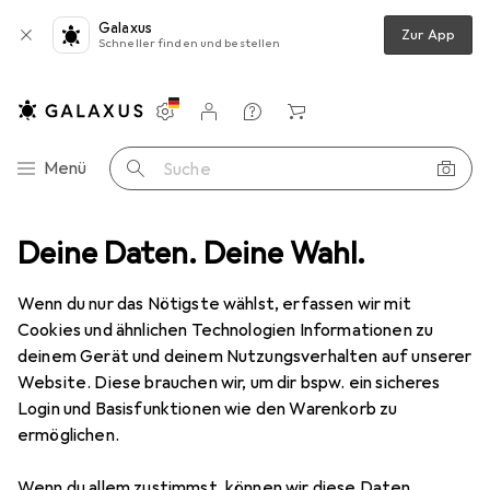
Galaxus
Zur App
Schneller finden und bestellen
Einstellungen
Kundenkonto
Vergleichslisten
Merklisten
Warenkorb
Navigation nach Kategorien
Menü
Suche
Deine Daten. Deine Wahl.
Gesamtsortiment
Gebraucht
Mode
Herren
Gebraucht Herren
Wenn du nur das Nötigste wählst, erfassen wir mit
Cookies und ähnlichen Technologien Informationen zu
deinem Gerät und deinem Nutzungsverhalten auf unserer
Website. Diese brauchen wir, um dir bspw. ein sicheres
Login und Basisfunktionen wie den Warenkorb zu
ermöglichen.
Wenn du allem zustimmst, können wir diese Daten