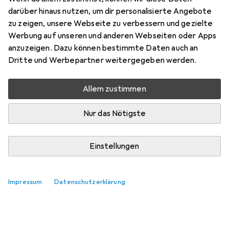
Ladekabel
darüber hinaus nutzen, um dir personalisierte Angebote
zu zeigen, unsere Webseite zu verbessern und gezielte
jzellweger
Werbung auf unseren und anderen Webseiten oder Apps
0
vor 6 Jahren
anzuzeigen. Dazu können bestimmte Daten auch an
hat dieses Produkt gekauft
Dritte und Werbepartner weitergegeben werden.
Erfüllt den Zweck
Allem zustimmen
Erfüllt den Zweck
Nur das Nötigste
Kommentieren
Einstellungen
Impressum
Datenschutzerklärung