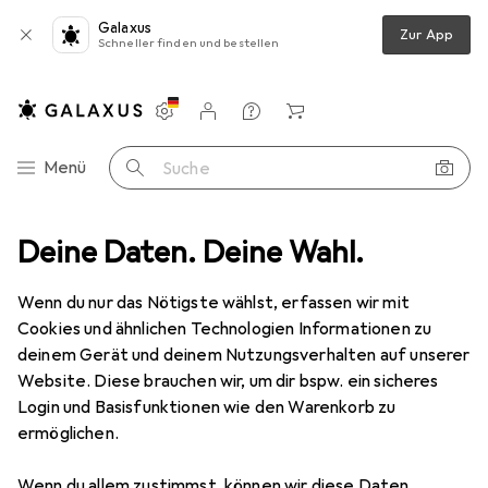
Galaxus
Zur App
Schneller finden und bestellen
Einstellungen
Kundenkonto
Vergleichslisten
Merklisten
Warenkorb
Navigation nach Kategorien
Menü
Suche
aq 4in1 USB Ladekabel
Deine Daten. Deine Wahl.
Produktbewertungen
Erfüllt den Zweck
Wenn du nur das Nötigste wählst, erfassen wir mit
Audioraq
4in1 USB Ladekabel
Cookies und ähnlichen Technologien Informationen zu
0.80 m, USB 2.0
deinem Gerät und deinem Nutzungsverhalten auf unserer
Website. Diese brauchen wir, um dir bspw. ein sicheres
Login und Basisfunktionen wie den Warenkorb zu
ermöglichen.
Bewertung für Audioraq 4in1 USB
Wenn du allem zustimmst, können wir diese Daten