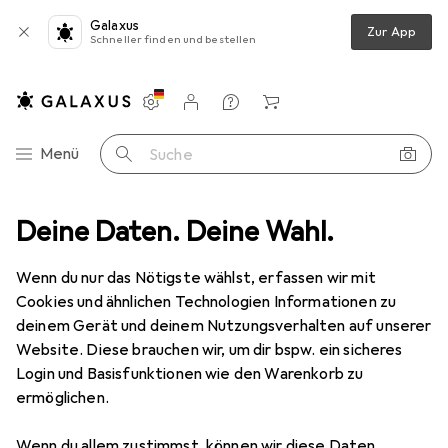
Galaxus
Zur App
Schneller finden und bestellen
Einstellungen
Kundenkonto
Vergleichslisten
Merklisten
Warenkorb
Navigation nach Kategorien
Menü
Suche
 Universal-Netzteil 1.5A
Deine Daten. Deine Wahl.
Produktbewertungen
Gutes Netzteil
Wenn du nur das Nötigste wählst, erfassen wir mit
EUR
28,85
Cookies und ähnlichen Technologien Informationen zu
Goobay
3 V - 12 V Universal-Netzteil
deinem Gerät und deinem Nutzungsverhalten auf unserer
1.5A
Website. Diese brauchen wir, um dir bspw. ein sicheres
Login und Basisfunktionen wie den Warenkorb zu
ermöglichen.
Bewertung für Goobay 3 V - 12 V
Wenn du allem zustimmst, können wir diese Daten