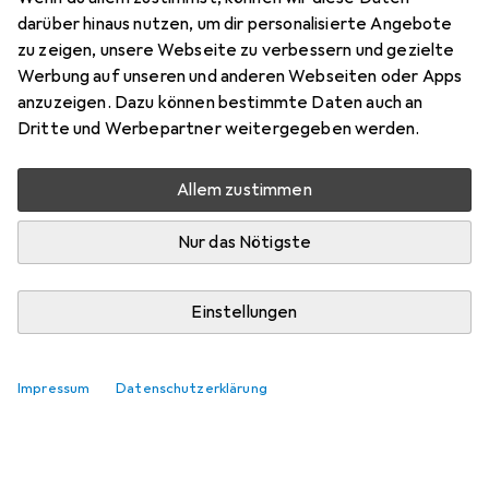
darüber hinaus nutzen, um dir personalisierte Angebote
Universal-Netzteil 1.5A
zu zeigen, unsere Webseite zu verbessern und gezielte
Werbung auf unseren und anderen Webseiten oder Apps
MasterChief80
anzuzeigen. Dazu können bestimmte Daten auch an
0
vor 6 Jahren
Dritte und Werbepartner weitergegeben werden.
hat dieses Produkt gekauft
Allem zustimmen
Gutes Netzteil
Das Netzteil ist gut Verarbeitet.
Nur das Nötigste
Jedoch könnte die Steckverbindung zu den Adaptern
besser sein, z.B. mit Bajonettverschluss.
Einstellungen
Kommentieren
Impressum
Datenschutzerklärung