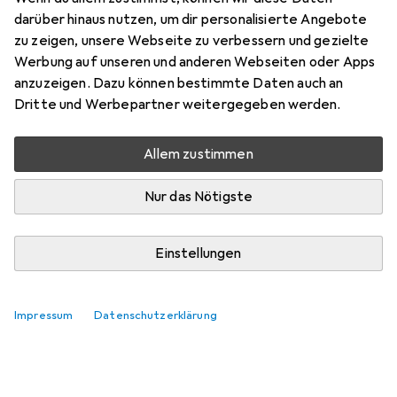
darüber hinaus nutzen, um dir personalisierte Angebote
zu zeigen, unsere Webseite zu verbessern und gezielte
Bewertung für Clatronic FR 3769 H
Werbung auf unseren und anderen Webseiten oder Apps
anzuzeigen. Dazu können bestimmte Daten auch an
Dritte und Werbepartner weitergegeben werden.
zaineflicker
0
vor 2 Jahren
hat dieses Produkt gekauft
Allem zustimmen
Nur das Nötigste
Heissluftfritteuse
Günstige Fritteuse für den kleinen Haushalt.
Einstellungen
Pro
Klein, Praktisch und für 1 bis 2 Personen
Kommentieren
Impressum
Datenschutzerklärung