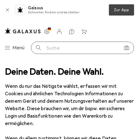
Galaxus
Zur App
Schneller finden und bestellen
Einstellungen
Kundenkonto
Vergleichslisten
Merklisten
Warenkorb
Navigation nach Kategorien
Menü
Suche
Clatronic FR 3769 H
Deine Daten. Deine Wahl.
Produktbewertungen
Heissluftfritteuse
Wenn du nur das Nötigste wählst, erfassen wir mit
Cookies und ähnlichen Technologien Informationen zu
deinem Gerät und deinem Nutzungsverhalten auf unserer
EUR
61,90
Website. Diese brauchen wir, um dir bspw. ein sicheres
Clatronic
FR 3769 H
Login und Basisfunktionen wie den Warenkorb zu
1.80 l
ermöglichen.
Wenn du allem zustimmst, können wir diese Daten