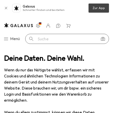
Galaxus
Zur App
Schneller finden und bestellen
Einstellungen
Kundenkonto
Vergleichslisten
Merklisten
Warenkorb
Navigation nach Kategorien
Menü
Suche
r 2-polig US/Japan
Deine Daten. Deine Wahl.
Produktbewertungen
Idealer Reisadapter
Wenn du nur das Nötigste wählst, erfassen wir mit
Cookies und ähnlichen Technologien Informationen zu
EUR
6,07
bei 4 Stück
Goobay
Netzadapter 2-polig US/Japan
deinem Gerät und deinem Nutzungsverhalten auf unserer
Website. Diese brauchen wir, um dir bspw. ein sicheres
Login und Basisfunktionen wie den Warenkorb zu
ermöglichen.
Bewertung für Goobay Netzadapter
Wenn du allem zustimmst, können wir diese Daten