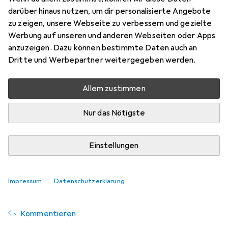
2-polig US/Japan
darüber hinaus nutzen, um dir personalisierte Angebote
zu zeigen, unsere Webseite zu verbessern und gezielte
Werbung auf unseren und anderen Webseiten oder Apps
Calyepr
+2
anzuzeigen. Dazu können bestimmte Daten auch an
vor 2 Jahren
Dritte und Werbepartner weitergegeben werden.
hat dieses Produkt gekauft
Allem zustimmen
Idealer Reisadapter
Idealer Reiseadapter in Länder die US Stecker haben.
Nur das Nötigste
Jedoch ohne Erdung hält es nicht so in der Steckdose und
kann abfallen.
Einstellungen
Pro
Contra
Klein
Halt
Impressum
Datenschutzerklärung
Wackelig in Steckdose
Kommentieren