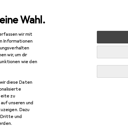
eine Wahl.
erfassen wir mit
inen
Kapselmaschine
Sage Nespresso Creatista Plus
en Informationen
ungsverhalten
en wir, um dir
funktionen wie den
ge
Nespresso Creatista Plus
PRESSO Original
wir diese Daten
onalisierte
eite zu
 auf unseren und
zuzeigen. Dazu
Dritte und
rden.
e Nespresso Creatista Plus