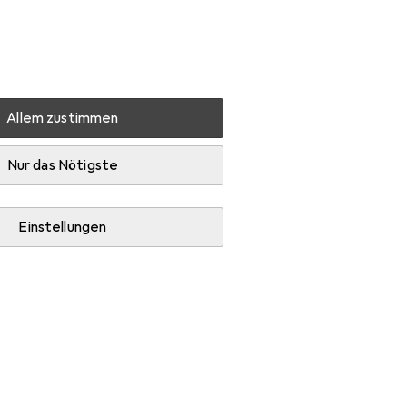
Einstellungen
Kundenkonto
Vergleichslisten
Merklisten
Warenkorb
Anmelden
Allem zustimmen
Produktbewertungen
Schönes Gerät, Stecker nervt
Nur das Nötigste
Einstellungen