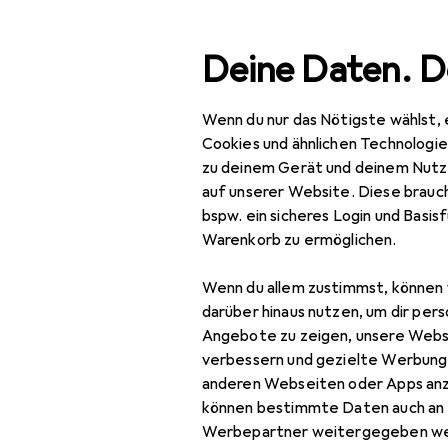
Suche
Deine Daten. D
Wenn du nur das Nötigste wählst, 
Navigation nach Kategorien
Gesamtsortiment
Haushalt
Kaffeemasch
Gesamtsortiment
Cookies und ähnlichen Technologi
zu deinem Gerät und deinem Nutz
Haushalt
auf unserer Website. Diese brauch
bspw. ein sicheres Login und Basis
Kaffeemaschinen
Warenkorb zu ermöglichen.
Sa
Entkalker
NES
Wenn du allem zustimmst, können 
Espressokocher
darüber hinaus nutzen, um dir pers
Angebote zu zeigen, unsere Webs
Filterkaffeemaschine
verbessern und gezielte Werbung
anderen Webseiten oder Apps an
Kaffeebereiter
können bestimmte Daten auch an 
Kaffeemühle
Werbepartner weitergegeben we
Bewertung für Sag