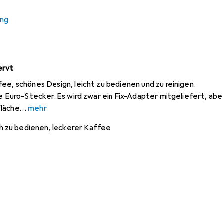
ung
ieses Produkt gekauft
ervt
ee, schönes Design, leicht zu bedienen und zu reinigen.
ke Euro-Stecker. Es wird zwar ein Fix-Adapter mitgeliefert, abe
fläche
mehr
h zu bedienen, leckerer Kaffee