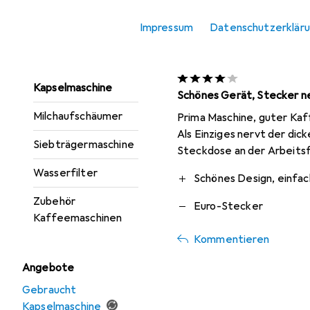
Kaffeevollautomat
Impressum
Datenschutzerklär
MelL567
Kaffeevollautomat
vor 2 Jahren
• hat d
Einbau
Kapselmaschine
Schönes Gerät, Stecker n
Milchaufschäumer
Prima Maschine, guter Kaff
Als Einziges nervt der dic
Siebträgermaschine
Steckdose an der Arbeits
Wasserfilter
Pro
Contra
Schönes Design, einfac
Zubehör
Euro-Stecker
Kaffeemaschinen
Kommentieren
Angebote
Gebraucht
Kapselmaschine