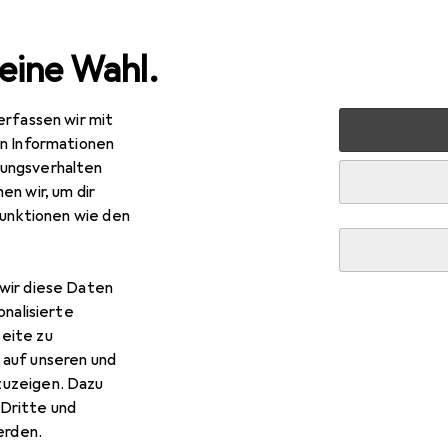
eine Wahl.
erfassen wir mit
erbinder
Schlauchanschluss + Schlauchverbinder
Gardena
en Informationen
ungsverhalten
en wir, um dir
R
,55
funktionen wie den
rdena
2-Wege-Verteiler
ege Verteiler, 33.30 mm
wir diese Daten
onalisierte
eite zu
 auf unseren und
rdena 2-Wege-Verteiler
zuzeigen. Dazu
Dritte und
rden.