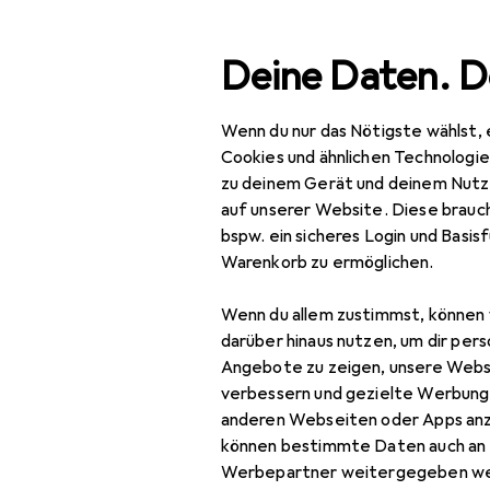
Suche
Deine Daten. D
Wenn du nur das Nötigste wählst, 
Navigation nach Kategorien
en
Gartenbau + Technik
Bewässerung
Schläuche + V
Gesamtsortiment
Cookies und ähnlichen Technologi
zu deinem Gerät und deinem Nutz
Baumarkt + Garten
auf unserer Website. Diese brauch
EU
22
bspw. ein sicheres Login und Basis
Gartenbau + Technik
Ga
Warenkorb zu ermöglichen.
2 W
Bewässerung
Wenn du allem zustimmst, können 
Schläuche + Verbinder
darüber hinaus nutzen, um dir pers
Angebote zu zeigen, unsere Webs
Gartenschlauch
verbessern und gezielte Werbung
Bewertung für Ga
anderen Webseiten oder Apps an
Gartenschlauch
können bestimmte Daten auch an 
Aufbewahrung
Werbepartner weitergegeben we
elmar.furrer