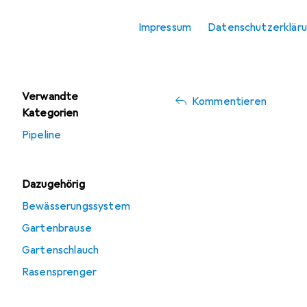
Pipeline
vor 6 Jahren
• hat d
Impressum
Datenschutzerklär
Schlauchanschluss +
sehr gut
Schlauchverbinder
Montage einfach und schne
Verwandte
Kommentieren
Kategorien
Pipeline
Dazugehörig
Bewässerungssystem
Gartenbrause
Gartenschlauch
Rasensprenger