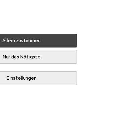
Einstellungen
Kundenkonto
Vergleichslisten
Merklisten
Warenkorb
Anmelden
Allem zustimmen
 2-Wege-Verteiler
Produktbewertungen
sehr gut
Nur das Nötigste
Einstellungen
+1