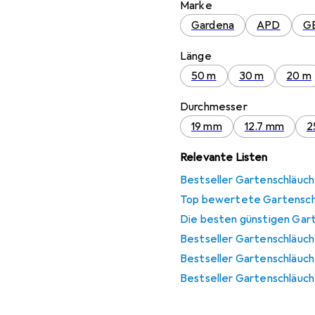
Marke
Gardena
APD
G
Länge
50 m
30 m
20 m
Durchmesser
19 mm
12.7 mm
2
Relevante Listen
Bestseller Gartenschläuc
Top bewertete Gartensch
Die besten günstigen Gar
Bestseller Gartenschläuc
Bestseller Gartenschläuc
Bestseller Gartenschläuc