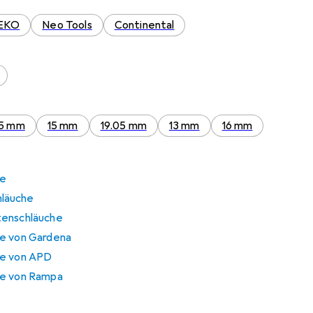
EKO
Neo Tools
Continental
5 mm
15 mm
19.05 mm
13 mm
16 mm
he
läuche
tenschläuche
he von Gardena
he von APD
he von Rampa