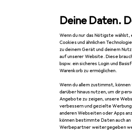
Suche
Deine Daten. D
Wenn du nur das Nötigste wählst, 
Navigation nach Kategorien
Gesamtsortiment
Bau
Gesamtsortiment
Cookies und ähnlichen Technologi
zu deinem Gerät und deinem Nutz
Gartenschl
Baumarkt + Garten
auf unserer Website. Diese brauch
bspw. ein sicheres Login und Basis
Gartenbau + Technik
Warenkorb zu ermöglichen.
Bewässerung
Produkte
Forum
Wenn du allem zustimmst, können 
Schläuche + Verbinder
darüber hinaus nutzen, um dir pers
Angebote zu zeigen, unsere Webs
Gartenschlauch
verbessern und gezielte Werbung
anderen Webseiten oder Apps an
Gartenschlauch
können bestimmte Daten auch an 
Aufbewahrung
Werbepartner weitergegeben we