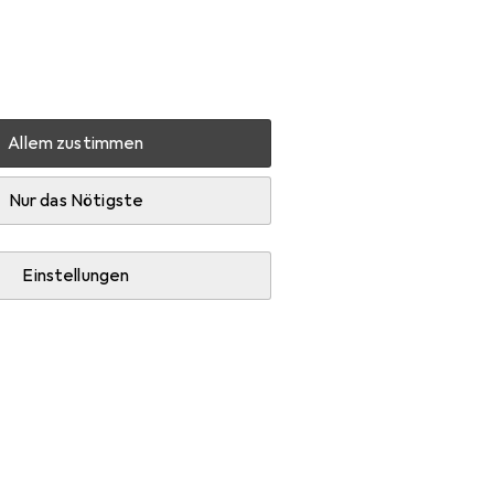
Einstellungen
Kundenkonto
Vergleichslisten
Merklisten
Warenkorb
Anmelden
Allem zustimmen
chläuche + Verbinder
Gartenschlauch
Nur das Nötigste
Einstellungen