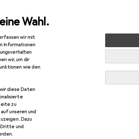
eine Wahl.
erfassen wir mit
markt + Garten
Gartenbau + Technik
Bewässerung
S
en Informationen
ungsverhalten
auch
en wir, um dir
funktionen wie den
wir diese Daten
onalisierte
eite zu
 auf unseren und
zuzeigen. Dazu
Dritte und
rden.