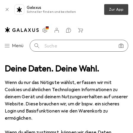
Galaxus
Zur App
Schneller finden und bestellen
Einstellungen
Kundenkonto
Vergleichslisten
Merklisten
Warenkorb
Navigation nach Kategorien
Menü
Suche
r
Deine Daten. Deine Wahl.
Philips 1000i Series
Produktbewertungen
Sehr zufrieden
Wenn du nur das Nötigste wählst, erfassen wir mit
Cookies und ähnlichen Technologien Informationen zu
Philips
1000i Series
deinem Gerät und deinem Nutzungsverhalten auf unserer
63 m²
Website. Diese brauchen wir, um dir bspw. ein sicheres
Login und Basisfunktionen wie den Warenkorb zu
ermöglichen.
Wenn du allem zustimmst, können wir diese Daten