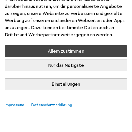
darüber hinaus nutzen, um dir personalisierte Angebote
Bewertung für Philips 1000i Series
zu zeigen, unsere Webseite zu verbessern und gezielte
Werbung auf unseren und anderen Webseiten oder Apps
KostaR6
anzuzeigen. Dazu können bestimmte Daten auch an
0
vor 6 Jahren
Dritte und Werbepartner weitergegeben werden.
hat dieses Produkt gekauft
Allem zustimmen
Sehr zufrieden
Nur das Nötigste
Schnelle Lieferung, einfache Installation, gute
Preisleistung, Filterwechsel alle 3-4 Mte. nötig
Einstellungen
Kommentieren
Impressum
Datenschutzerklärung