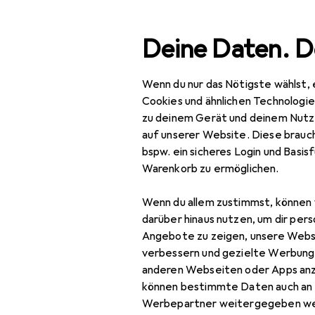
Suche
Deine Daten. D
Wenn du nur das Nötigste wählst, 
Navigation nach Kategorien
Gesamtsortiment
Haushalt
Küche
Kochen +
Gesamtsortiment
Cookies und ähnlichen Technologi
zu deinem Gerät und deinem Nutz
Haushalt
auf unserer Website. Diese brauch
bspw. ein sicheres Login und Basis
Küche
Phi
Warenkorb zu ermöglichen.
Kochen +
4.10
Wenn du allem zustimmst, können 
Zubereiten
darüber hinaus nutzen, um dir pers
Küchengeräte
Angebote zu zeigen, unsere Webs
verbessern und gezielte Werbung
Brotbackautomat
anderen Webseiten oder Apps an
Bewertung für Ph
können bestimmte Daten auch an 
Dampfgarer +
Werbepartner weitergegeben we
Reiskocher