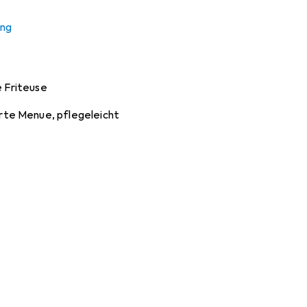
ieses Produkt gekauft
ung
e Friteuse
rte Menue, pflegeleicht