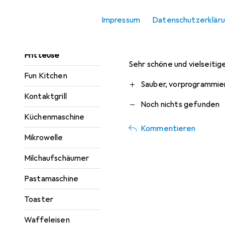
RenataG823
Eierkocher
vor 2 Jahren
• hat d
Impressum
Datenschutzerklär
Eisherstellung
Super Friteuse
Fritteuse
Sehr schöne und vielseitig
Fun Kitchen
Pro
Contra
Sauber, vorprogrammie
Kontaktgrill
Noch nichts gefunden
Küchenmaschine
Kommentieren
Mikrowelle
Milchaufschäumer
Pastamaschine
Toaster
Waffeleisen