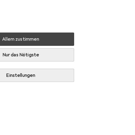
Einstellungen
Kundenkonto
Vergleichslisten
Merklisten
Warenkorb
Anmelden
Allem zustimmen
er HD9252/91
Produktbewertungen
Super Friteuse
Nur das Nötigste
Einstellungen