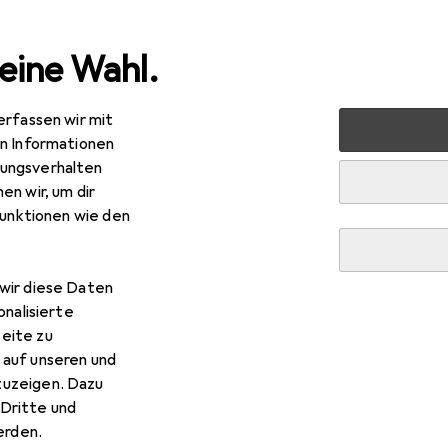
eine Wahl.
erfassen wir mit
 Zubereiten
Küchengeräte
Fritteuse
Philips Airfry
en Informationen
ungsverhalten
en wir, um dir
funktionen wie den
lips
Airfryer HD9252/91
 l
wir diese Daten
onalisierte
eite zu
 auf unseren und
zuzeigen. Dazu
ilips Airfryer HD9252/91
Dritte und
rden.