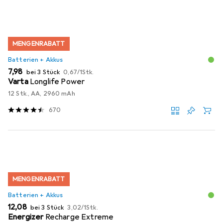
MENGENRABATT
Batterien + Akkus
EUR
EUR
7,98
bei 3 Stück
0,67
/
1Stk.
Varta
Longlife Power
12 Stk., AA, 2960 mAh
670
MENGENRABATT
Batterien + Akkus
EUR
EUR
12,08
bei 3 Stück
3,02
/
1Stk.
Energizer
Recharge Extreme