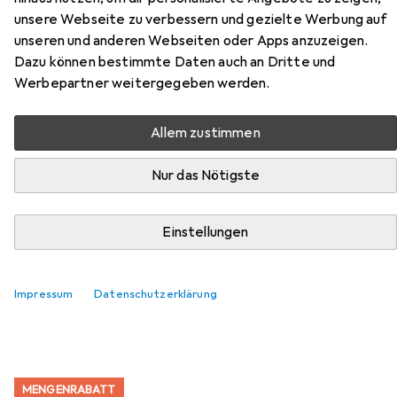
unsere Webseite zu verbessern und gezielte Werbung auf
Mini Ladegerät inkl. 2 AA Mignon
unseren und anderen Webseiten oder Apps anzuzeigen.
Akkus 2100 mAh
Dazu können bestimmte Daten auch an Dritte und
Werbepartner weitergegeben werden.
Hier findest du passendes Zubehör zum Produkt Ansmann
Comfort Mini Ladegerät inkl. 2 AA Mignon Akkus 2100
Allem zustimmen
mAh aus den Kategorien Batterien + Akkus, Batterie
Zubehör und Akku Ladegerät.
Nur das Nötigste
Beliebt
Batterien + Akkus
Batterie Zubehör
Ansman
Einstellungen
Relevanz
Impressum
Datenschutzerklärung
Produktliste
MENGENRABATT