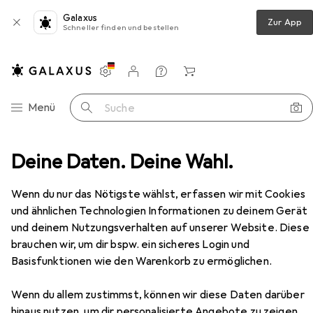
Galaxus
Zur App
Schneller finden und bestellen
Einstellungen
Kundenkonto
Vergleichslisten
Merklisten
Warenkorb
Navigation nach Kategorien
Menü
Suche
mfort Mini Ladegerät inkl. 2 AA Mignon Akkus 2100 mAh
Deine Daten. Deine Wahl.
Zubehör
Wenn du nur das Nötigste wählst, erfassen wir mit Cookies
EUR
21,81
und ähnlichen Technologien Informationen zu deinem Gerät
Ansmann
Comfort Mini Ladegerät inkl.
2 AA Mignon Akkus 2100 mAh
und deinem Nutzungsverhalten auf unserer Website. Diese
1 Stk., AA, AAA, Ladegerät inkl. Akku
brauchen wir, um dir bspw. ein sicheres Login und
Basisfunktionen wie den Warenkorb zu ermöglichen.
Wenn du allem zustimmst, können wir diese Daten darüber
Zubehör für Ansmann Comfort
hinaus nutzen, um dir personalisierte Angebote zu zeigen,