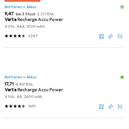
Batterien + Akkus
EUR
EUR
9,47
bei 3 Stück
2,37
/
1Stk.
Varta
Recharge Accu Power
4 Stk., AAA, 1000 mAh
2247
Batterien + Akkus
EUR
EUR
17,71
4,43
/
1Stk.
Varta
Recharge Accu Power
4 Stk., AA, 2600 mAh
1610