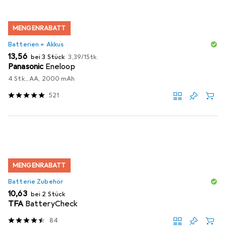
MENGENRABATT
Batterien + Akkus
EUR
EUR
13,56
bei 3 Stück
3,39
/
1Stk.
Panasonic
Eneloop
4 Stk., AA, 2000 mAh
521
MENGENRABATT
Batterie Zubehör
EUR
10,63
bei 2 Stück
TFA
BatteryCheck
84