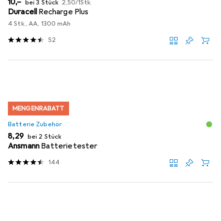
EUR
10,–
bei 3 Stück
2,50
/
1Stk.
Duracell
Recharge Plus
4 Stk., AA, 1300 mAh
52
MENGENRABATT
Batterie Zubehör
EUR
8,29
bei 2 Stück
Ansmann
Batterietester
144