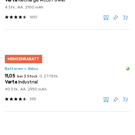
4 Stk., AA, 2100 mAh
1610
MENGENRABATT
Batterien + Akkus
EUR
EUR
11,05
bei 3 Stück
0,27
/
1Stk.
Varta
Industrial
40 Stk., AA, 2950 mAh
395