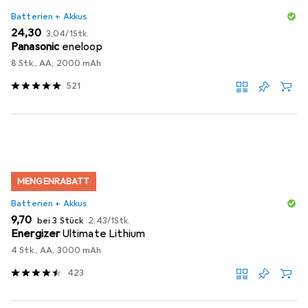
Batterien + Akkus
EUR
EUR
24,30
3,04
/
1Stk.
Panasonic
eneloop
8 Stk., AA, 2000 mAh
521
MENGENRABATT
Batterien + Akkus
EUR
EUR
9,70
bei 3 Stück
2,43
/
1Stk.
Energizer
Ultimate Lithium
4 Stk., AA, 3000 mAh
423