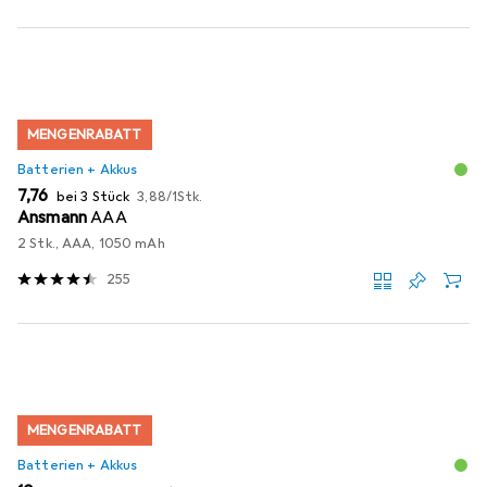
MENGENRABATT
Batterien + Akkus
EUR
EUR
7,76
bei 3 Stück
3,88
/
1Stk.
Ansmann
AAA
2 Stk., AAA, 1050 mAh
255
MENGENRABATT
Batterien + Akkus
EUR