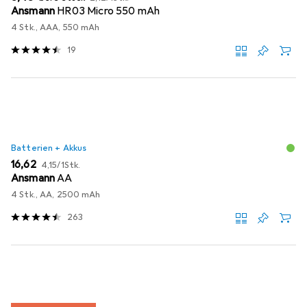
Ansmann
HR03 Micro 550 mAh
4 Stk., AAA, 550 mAh
19
Batterien + Akkus
EUR
EUR
16,62
4,15
/
1Stk.
Ansmann
AA
4 Stk., AA, 2500 mAh
263