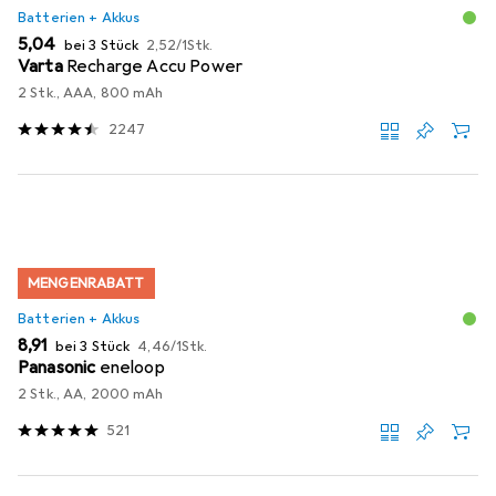
Batterien + Akkus
EUR
EUR
5,04
bei 3 Stück
2,52
/
1Stk.
Varta
Recharge Accu Power
2 Stk., AAA, 800 mAh
2247
MENGENRABATT
Batterien + Akkus
EUR
EUR
8,91
bei 3 Stück
4,46
/
1Stk.
Panasonic
eneloop
2 Stk., AA, 2000 mAh
521