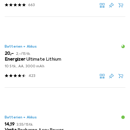
663
Batterien + Akkus
EUR
EUR
20,–
2,–
/
1Stk.
Energizer
Ultimate Lithium
10 Stk., AA, 3000 mAh
423
Batterien + Akkus
EUR
EUR
14,19
3,55
/
1Stk.
Varta
Recharge Accu Power