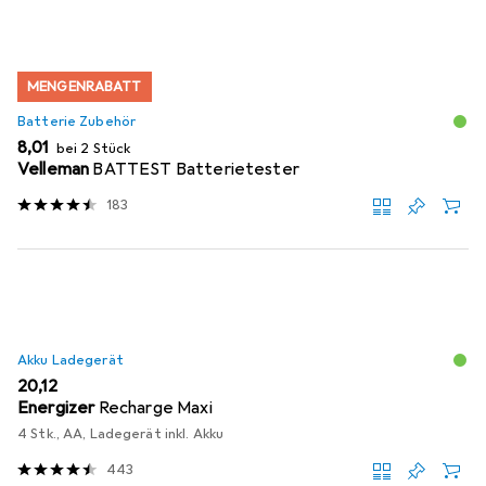
MENGENRABATT
Batterie Zubehör
EUR
8,01
bei 2 Stück
Velleman
BATTEST Batterietester
183
Akku Ladegerät
EUR
20,12
Energizer
Recharge Maxi
4 Stk., AA, Ladegerät inkl. Akku
443