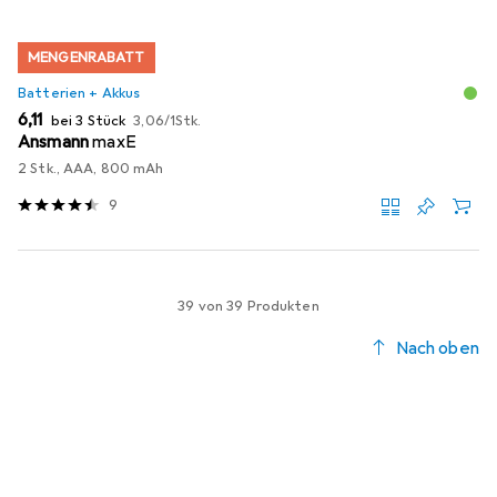
MENGENRABATT
Batterien + Akkus
EUR
EUR
6,11
bei 3 Stück
3,06
/
1Stk.
Ansmann
maxE
2 Stk., AAA, 800 mAh
9
39 von 39 Produkten
Nach oben