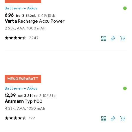
Batterien + Akkus
EUR
EUR
6,96
bei 3 Stück
3,49
/
1Stk.
Varta
Recharge Accu Power
2 Stk., AAA, 1000 mAh
2247
MENGENRABATT
Batterien + Akkus
EUR
EUR
12,39
bei 3 Stück
3,10
/
1Stk.
Ansmann
Typ 1100
4 Stk., AAA, 1050 mAh
192