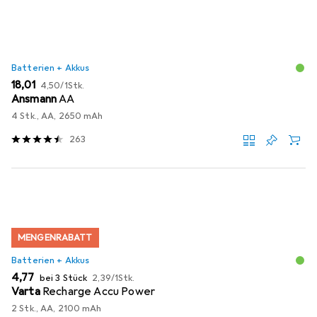
Batterien + Akkus
EUR
EUR
18,01
4,50
/
1Stk.
Ansmann
AA
4 Stk., AA, 2650 mAh
263
MENGENRABATT
Batterien + Akkus
EUR
EUR
4,77
bei 3 Stück
2,39
/
1Stk.
Varta
Recharge Accu Power
2 Stk., AA, 2100 mAh