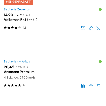
MENGENRABATT
Batterie Zubehör
EUR
14,90
bei 2 Stück
Velleman
Battest 2
12
Batterien + Akkus
EUR
EUR
20,45
5,12
/
1Stk.
Ansmann
Premium
4 Stk., AA, 2700 mAh
8