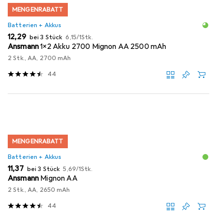
MENGENRABATT
Batterien + Akkus
EUR
EUR
12,29
bei 3 Stück
6,15
/
1Stk.
Ansmann
1x2 Akku 2700 Mignon AA 2500 mAh
2 Stk., AA, 2700 mAh
44
MENGENRABATT
Batterien + Akkus
EUR
EUR
11,37
bei 3 Stück
5,69
/
1Stk.
Ansmann
Mignon AA
2 Stk., AA, 2650 mAh
44