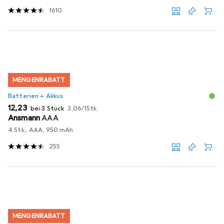
1610
MENGENRABATT
Batterien + Akkus
EUR
EUR
12,23
bei 3 Stück
3,06
/
1Stk.
Ansmann
AAA
4 Stk., AAA, 950 mAh
255
MENGENRABATT