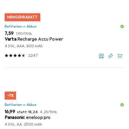
MENGENRABATT
Batterien + Akkus
EUR
EUR
7,59
1,90
/
1Stk.
Varta
Recharge Accu Power
4 Stk., AAA, 800 mAh
2247
−7%
Batterien + Akkus
EUR
EUR
EUR
16,99
statt
18,24
4,25
/
1Stk.
Panasonic
eneloop pro
4 Stk., AA, 2500 mAh