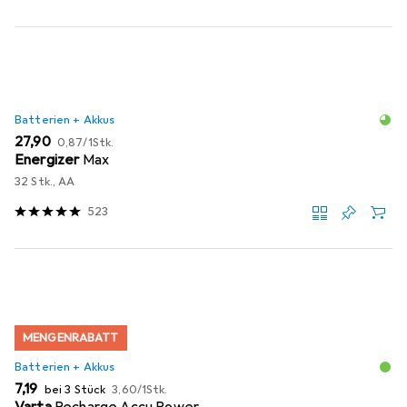
Batterien + Akkus
EUR
EUR
27,90
0,87
/
1Stk.
Energizer
Max
32 Stk., AA
523
MENGENRABATT
Batterien + Akkus
EUR
EUR
7,19
bei 3 Stück
3,60
/
1Stk.
Varta
Recharge Accu Power