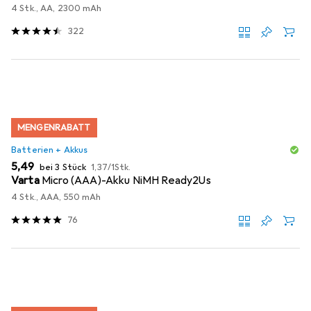
4 Stk., AA, 2300 mAh
322
MENGENRABATT
Batterien + Akkus
EUR
EUR
5,49
bei 3 Stück
1,37
/
1Stk.
Varta
Micro (AAA)-Akku NiMH Ready2Us
4 Stk., AAA, 550 mAh
76