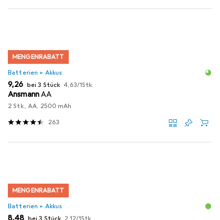
MENGENRABATT
Batterien + Akkus
EUR
EUR
9,26
bei 3 Stück
4,63
/
1Stk.
Ansmann
AA
2 Stk., AA, 2500 mAh
263
MENGENRABATT
Batterien + Akkus
EUR
EUR
8,48
bei 3 Stück
2,12
/
1Stk.