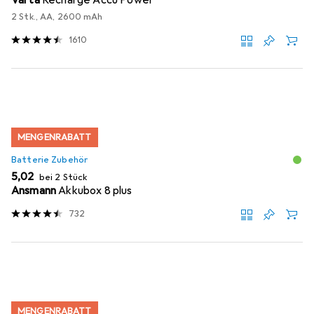
2 Stk., AA, 2600 mAh
1610
MENGENRABATT
Batterie Zubehör
EUR
5,02
bei 2 Stück
Ansmann
Akkubox 8 plus
732
MENGENRABATT