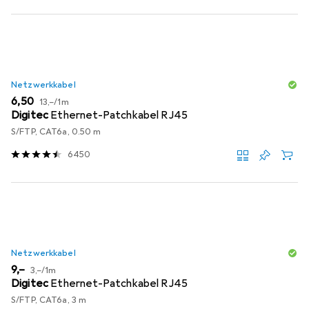
Netzwerkkabel
EUR
EUR
6,50
13,–
/
1m
Digitec
Ethernet-Patchkabel RJ45
S/FTP, CAT6a, 0.50 m
6450
Netzwerkkabel
EUR
EUR
9,–
3,–
/
1m
Digitec
Ethernet-Patchkabel RJ45
S/FTP, CAT6a, 3 m