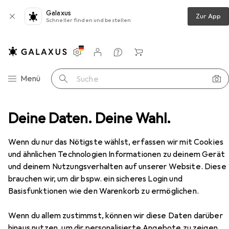
Galaxus
Zur App
Schneller finden und bestellen
Einstellungen
Kundenkonto
Vergleichslisten
Merklisten
Warenkorb
Navigation nach Kategorien
Menü
Suche
werk
Deine Daten. Deine Wahl.
Server + Zubehör
USV
APC BE850G2-GR
Zubehör
Wenn du nur das Nötigste wählst, erfassen wir mit Cookies
EUR
116,59
und ähnlichen Technologien Informationen zu deinem Gerät
APC
BE850G2-GR
850 VA, 520 W, Standby USV
und deinem Nutzungsverhalten auf unserer Website. Diese
brauchen wir, um dir bspw. ein sicheres Login und
Basisfunktionen wie den Warenkorb zu ermöglichen.
Zubehör für APC BE850G2-GR
Wenn du allem zustimmst, können wir diese Daten darüber
hinaus nutzen, um dir personalisierte Angebote zu zeigen,