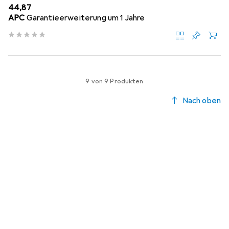
EUR
44,87
APC
Garantieerweiterung um 1 Jahre
9 von 9 Produkten
Nach oben