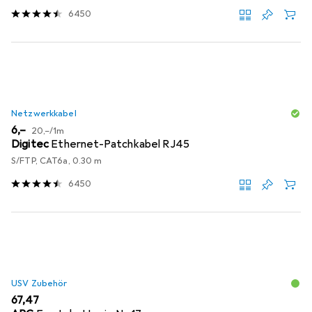
6450
Netzwerkkabel
EUR
EUR
6,–
20,–
/
1m
Digitec
Ethernet-Patchkabel RJ45
S/FTP, CAT6a, 0.30 m
6450
USV Zubehör
EUR
67,47