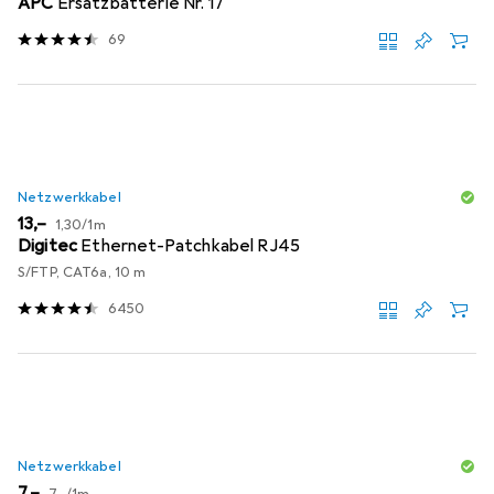
APC
Ersatzbatterie Nr. 17
69
Netzwerkkabel
EUR
EUR
13,–
1,30
/
1m
Digitec
Ethernet-Patchkabel RJ45
S/FTP, CAT6a, 10 m
6450
Netzwerkkabel
EUR
EUR
7,–
7,–
/
1m