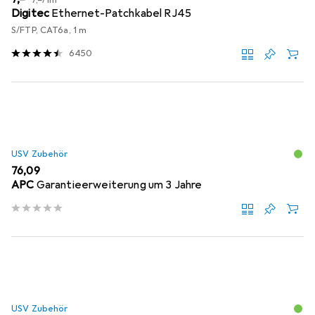
Digitec
Ethernet-Patchkabel RJ45
S/FTP, CAT6a, 1 m
6450
USV Zubehör
EUR
76,09
APC
Garantieerweiterung um 3 Jahre
USV Zubehör