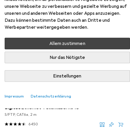
unsere Webseite zu verbessern und gezielte Werbung auf
Hier findest du passendes Zubehör zum Produkt APC
unseren und anderen Webseiten oder Apps anzuzeigen.
BE850G2-GR aus den Kategorien Netzwerkkabel und
Dazu können bestimmte Daten auch an Dritte und
USV Zubehör.
Werbepartner weitergegeben werden.
Beliebt
Netzwerkkabel
USV Zubehör
APC
Allem zustimmen
Nur das Nötigste
Relevanz
Produktliste
Einstellungen
Netzwerkkabel
Impressum
Datenschutzerklärung
EUR
EUR
7,90
3,95
/
1m
Digitec
Ethernet-Patchkabel RJ45
S/FTP, CAT6a, 2 m
6450