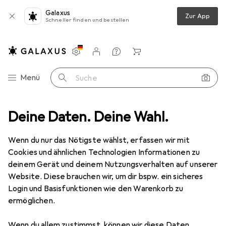
Galaxus
Zur App
Schneller finden und bestellen
Einstellungen
Kundenkonto
Vergleichslisten
Merklisten
Warenkorb
Navigation nach Kategorien
Menü
Suche
Netzwerk
Deine Daten. Deine Wahl.
Netzwerkkabel
Digitec Ethernet-Patchkabel RJ45
Wenn du nur das Nötigste wählst, erfassen wir mit
Cookies und ähnlichen Technologien Informationen zu
6 Bilder
deinem Gerät und deinem Nutzungsverhalten auf unserer
Website. Diese brauchen wir, um dir bspw. ein sicheres
EUR
6,50
EUR
13,–
/
1m
Login und Basisfunktionen wie den Warenkorb zu
Digitec
Ethernet-Patchkabel RJ45
ermöglichen.
S/FTP, CAT6a, 0.50 m
Wenn du allem zustimmst, können wir diese Daten