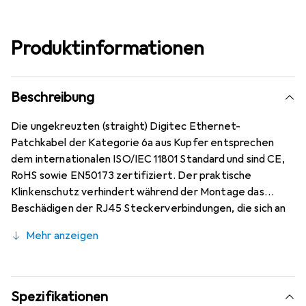
Produktinformationen
Beschreibung
Die ungekreuzten (straight) Digitec Ethernet-
Patchkabel der Kategorie 6a aus Kupfer entsprechen
dem internationalen ISO/IEC 11801 Standard und sind CE,
RoHS sowie EN50173 zertifiziert. Der praktische
Klinkenschutz verhindert während der Montage das
Beschädigen der RJ45 Steckerverbindungen, die sich an
beiden Enden befinden. Somit ist das Netzwerkkabel
Mehr anzeigen
optimal im Einsatz beim Verbinden von Switches, Routern,
Servern und weiteren Netzwerkprodukten sowohl im
privaten als auch im Business-Umfeld.
Spezifikationen