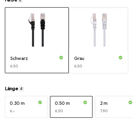
Farbe
2
Schwarz
Grau
EUR
6,50
EUR
6,50
Länge
4
0.30 m
0.50 m
2 m
EUR
6,–
EUR
6,50
EUR
7,90