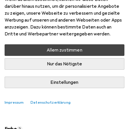
Preis in EUR inkl. MwSt.
darüber hinaus nutzen, um dir personalisierte Angebote
zu zeigen, unsere Webseite zu verbessern und gezielte
Marke
Bewertungen
Werbung auf unseren und anderen Webseiten oder Apps
Mehr von Digitec
6451
anzuzeigen. Dazu können bestimmte Daten auch an
Dritte und Werbepartner weitergegeben werden.
Di, 11.8. geliefert
Allem zustimmen
Mehr als 10 Stück an Lager
Lieferort angeben für genaue Lieferzeit
Nur das Nötigste
In den Warenkorb
Einstellungen
Vergleichen
Merken
Impressum
Datenschutzerklärung
i
Kostenloser Versand ab 30,–