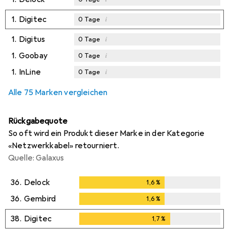
1.
Digitec
i
0
Tage
1.
Digitus
i
0
Tage
1.
Goobay
i
0
Tage
1.
InLine
i
0
Tage
Alle 75 Marken vergleichen
Rückgabequote
So oft wird ein Produkt dieser Marke in der Kategorie
«Netzwerkkabel» retourniert.
Quelle: Galaxus
36.
Delock
1,6
%
1,6
%
36.
Gembird
1,6
%
1,6
%
38.
Digitec
1,7
%
1,7
%