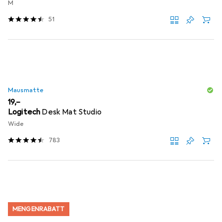
M
51
Mausmatte
EUR
19,–
Logitech
Desk Mat Studio
Wide
783
MENGENRABATT