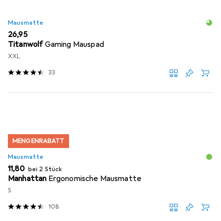
Mausmatte
EUR
26,95
Titanwolf
Gaming Mauspad
XXL
33
MENGENRABATT
Mausmatte
EUR
11,80
bei 2 Stück
Manhattan
Ergonomische Mausmatte
S
108