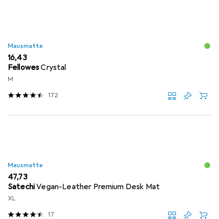
Mausmatte
EUR
16,43
Fellowes
Crystal
M
172
Mausmatte
EUR
47,73
Satechi
Vegan-Leather Premium Desk Mat
XL
17