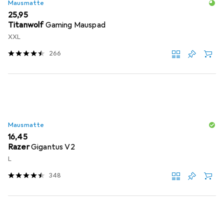
Mausmatte
EUR
25,95
Titanwolf
Gaming Mauspad
XXL
266
Mausmatte
EUR
16,45
Razer
Gigantus V2
L
348