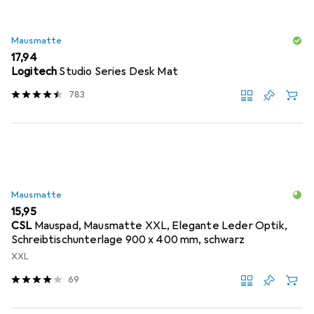
Mausmatte
EUR
17,94
Logitech
Studio Series Desk Mat
783
Mausmatte
EUR
15,95
CSL
Mauspad, Mausmatte XXL, Elegante Leder Optik,
Schreibtischunterlage 900 x 400 mm, schwarz
XXL
69