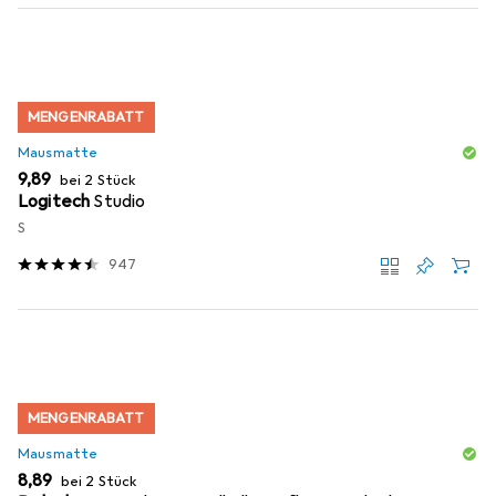
MENGENRABATT
Mausmatte
EUR
9,89
bei 2 Stück
Logitech
Studio
S
947
MENGENRABATT
Mausmatte
EUR
8,89
bei 2 Stück