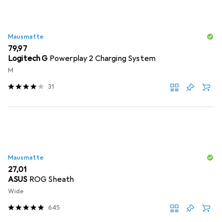
Mausmatte
EUR
79,97
Logitech G
Powerplay 2 Charging System
M
31
Mausmatte
EUR
27,01
ASUS
ROG Sheath
Wide
645