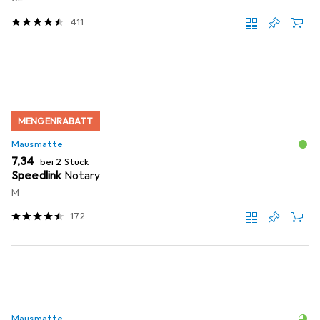
411
MENGENRABATT
Mausmatte
EUR
7,34
bei 2 Stück
Speedlink
Notary
M
172
Mausmatte