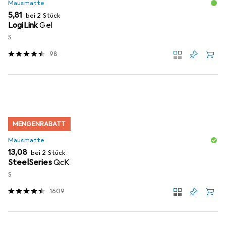
Mausmatte
EUR
5,81
bei 2 Stück
LogiLink
Gel
S
98
MENGENRABATT
Mausmatte
EUR
13,08
bei 2 Stück
SteelSeries
QcK
S
1609