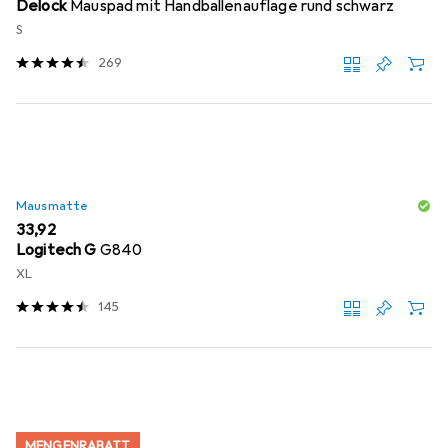
Delock
Mauspad mit Handballenauflage rund schwarz
S
269
Mausmatte
EUR
33,92
Logitech G
G840
XL
145
MENGENRABATT