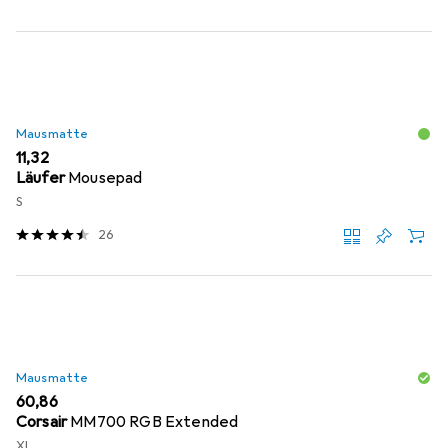
Mausmatte
EUR
11,32
Läufer
Mousepad
S
26
Mausmatte
EUR
60,86
Corsair
MM700 RGB Extended
XL