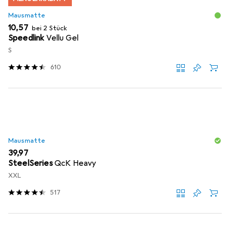
Mausmatte
EUR
10,57
bei 2 Stück
Speedlink
Vellu Gel
S
610
Mausmatte
EUR
39,97
SteelSeries
QcK Heavy
XXL
517