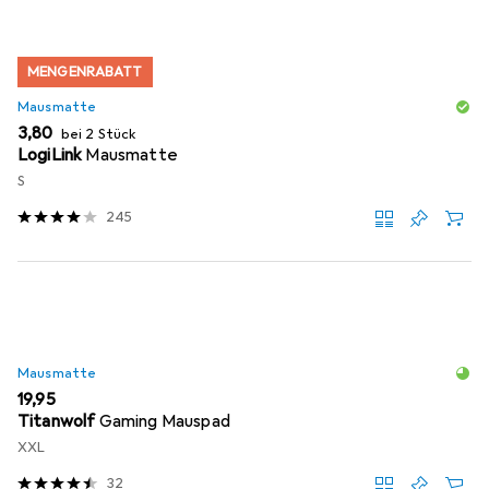
MENGENRABATT
Mausmatte
EUR
3,80
bei 2 Stück
LogiLink
Mausmatte
S
245
Mausmatte
EUR
19,95
Titanwolf
Gaming Mauspad
XXL
32