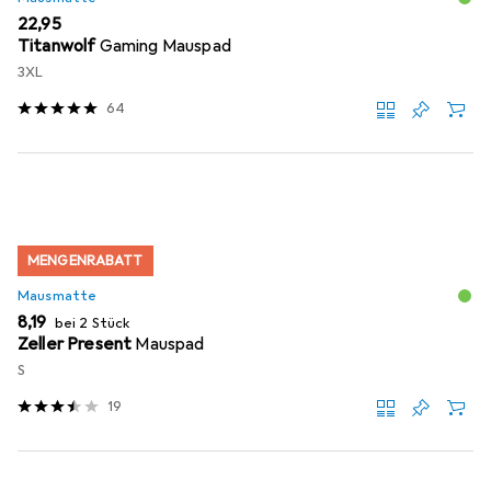
EUR
22,95
Titanwolf
Gaming Mauspad
3XL
64
MENGENRABATT
Mausmatte
EUR
8,19
bei 2 Stück
Zeller Present
Mauspad
S
19