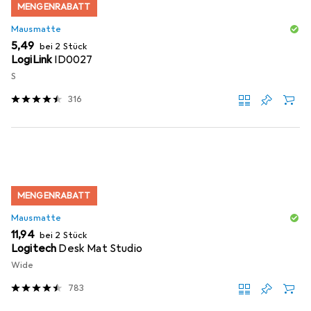
MENGENRABATT
Mausmatte
EUR
5,49
bei 2 Stück
LogiLink
ID0027
S
316
MENGENRABATT
Mausmatte
EUR
11,94
bei 2 Stück
Logitech
Desk Mat Studio
Wide
783