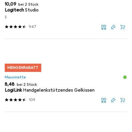
EUR
10,09
bei 2 Stück
Logitech
Studio
S
947
MENGENRABATT
Mausmatte
EUR
8,48
bei 2 Stück
LogiLink
Handgelenkstützendes Gelkissen
109