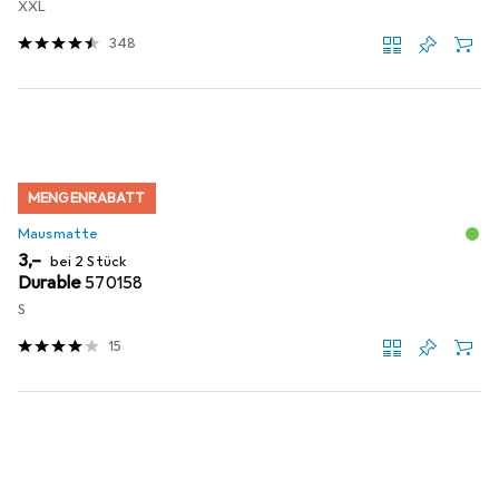
XXL
348
MENGENRABATT
Mausmatte
EUR
3,–
bei 2 Stück
Durable
570158
S
15