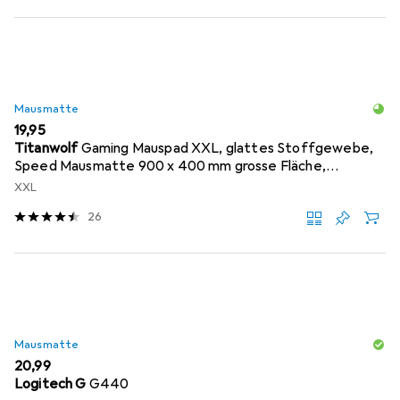
Mausmatte
EUR
19,95
Titanwolf
Gaming Mauspad XXL, glattes Stoffgewebe,
Speed Mausmatte 900 x 400 mm grosse Fläche,
Topography
XXL
26
Mausmatte
EUR
20,99
Logitech G
G440