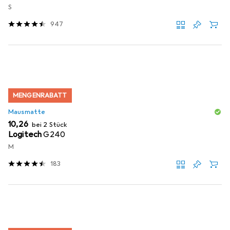
S
947
MENGENRABATT
Mausmatte
EUR
10,26
bei 2 Stück
Logitech
G240
M
183