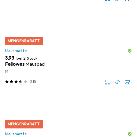
MENGENRABATT
Mausmatte
EUR
3,93
bei 2 Stück
Fellowes
Mauspad
M
215
MENGENRABATT
Mausmatte