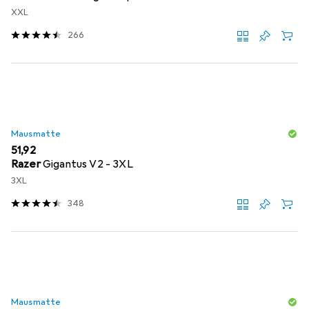
XXL
266
Mausmatte
EUR
51,92
Razer
Gigantus V2 - 3XL
3XL
348
Mausmatte