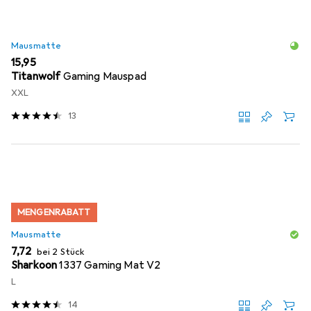
Mausmatte
EUR
15,95
Titanwolf
Gaming Mauspad
XXL
13
MENGENRABATT
Mausmatte
EUR
7,72
bei 2 Stück
Sharkoon
1337 Gaming Mat V2
L
14