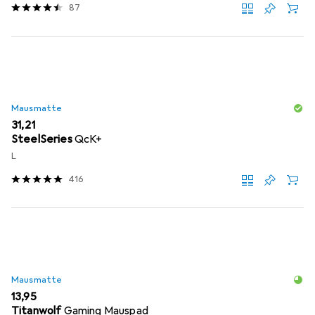
87
Mausmatte
EUR
31,21
SteelSeries
QcK+
L
416
Mausmatte
EUR
13,95
Titanwolf
Gaming Mauspad