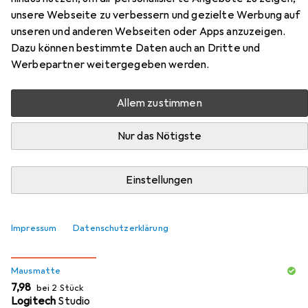
unsere Webseite zu verbessern und gezielte Werbung auf
unseren und anderen Webseiten oder Apps anzuzeigen.
Zubehör für Deepcool MG350
Dazu können bestimmte Daten auch an Dritte und
Werbepartner weitergegeben werden.
16000 DPI black
Allem zustimmen
Hier findest du passendes Zubehör zum Produkt
Deepcool MG350 16000 DPI black aus der Kategorie
Nur das Nötigste
Mausmatte.
Relevanz
Einstellungen
Produktliste
Impressum
Datenschutzerklärung
MENGENRABATT
Mausmatte
EUR
7,98
bei 2 Stück
Logitech
Studio