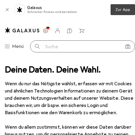
Galaxus
Zur App
Schneller finden und bestellen
Einstellungen
Kundenkonto
Vergleichslisten
Merklisten
Warenkorb
Navigation nach Kategorien
Menü
Suche
staturen
Deine Daten. Deine Wahl.
Maus
Deepcool MG350 16000 DPI black
Zubehör
Wenn du nur das Nötigste wählst, erfassen wir mit Cookies
und ähnlichen Technologien Informationen zu deinem Gerät
und deinem Nutzungsverhalten auf unserer Website. Diese
Deepcool
MG350 16000 DPI black
brauchen wir, um dir bspw. ein sicheres Login und
Kabelgebunden
Basisfunktionen wie den Warenkorb zu ermöglichen.
Wenn du allem zustimmst, können wir diese Daten darüber
hinaus nutzen, um dir personalisierte Angebote zu zeigen,