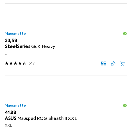
Mausmatte
EUR
33,58
SteelSeries
QcK Heavy
L
517
Mausmatte
EUR
41,88
ASUS
Mauspad ROG Sheath II XXL
XXL