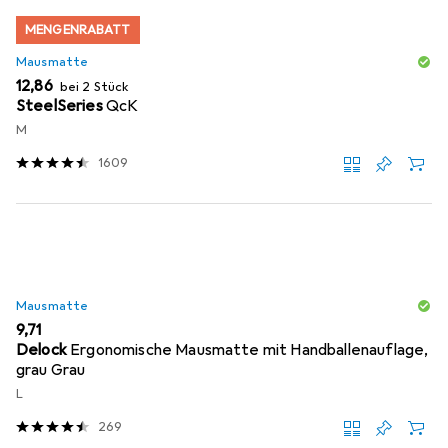
MENGENRABATT
Mausmatte
EUR
12,86
bei 2 Stück
SteelSeries
QcK
M
1609
Mausmatte
EUR
9,71
Delock
Ergonomische Mausmatte mit Handballenauflage,
grau Grau
L
269