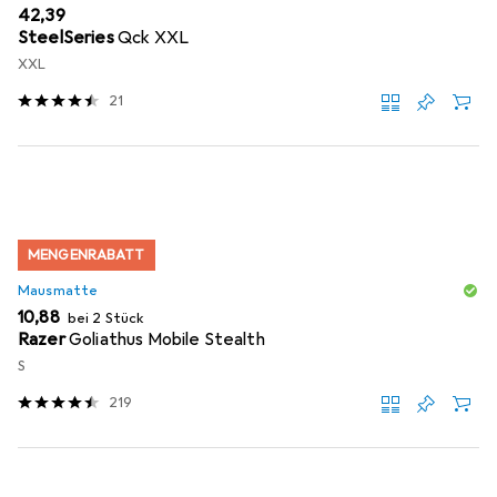
EUR
42,39
SteelSeries
Qck XXL
XXL
21
MENGENRABATT
Mausmatte
EUR
10,88
bei 2 Stück
Razer
Goliathus Mobile Stealth
S
219