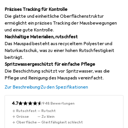
Präzises Tracking für Kontrolle
Die glatte und einheitliche Oberflächenstruktur
ermöglicht ein präzises Tracking der Mausbewegungen
und eine gute Kontrolle.
Nachhaltige Materialien, rutschfest
Das Mauspad besteht aus recyceltem Polyester und
Naturkautschuk, was zu einer hohen Rutschfestigkeit
beiträgt.
Spritzwassergeschützt für einfache Pflege
Die Beschichtung schützt vor Spritzwasser, was die
Pflege und Reinigung des Mauspads vereinfacht.
Zur Beschreibung
·
Zu den Spezifikationen
4.7
948
Bewertungen
Rutschfest
Rutscht
Grösse
Zu klein
Oberfläche
Gleitfähigkeit schlecht