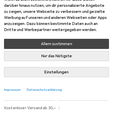
darüber hinaus nutzen, um dir personalisierte Angebote
S
zu zeigen, unsere Webseite zu verbessern und gezielte
Preis in EUR inkl. MwSt.
Werbung auf unseren und anderen Webseiten oder Apps
anzuzeigen. Dazu können bestimmte Daten auch an
Bewertungen
Dritte und Werbepartner weitergegeben werden.
948
Allem zustimmen
Di, 11.8. geliefert
Nur das Nötigste
6 Stück an Lager
Lieferort angeben für genaue Lieferzeit
Einstellungen
In den Warenkorb
Impressum
Datenschutzerklärung
Vergleichen
Merken
i
Kostenloser Versand ab 30,–