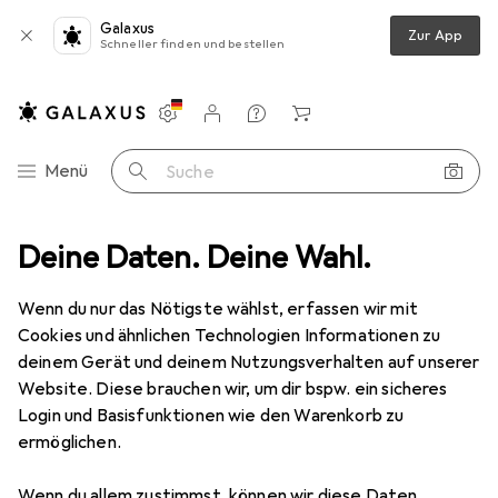
Galaxus
Zur App
Schneller finden und bestellen
Einstellungen
Kundenkonto
Vergleichslisten
Merklisten
Warenkorb
Navigation nach Kategorien
Menü
Suche
eripherie
Deine Daten. Deine Wahl.
Mäuse + Tastaturen
Mausmatte
Logitech Studio
Wenn du nur das Nötigste wählst, erfassen wir mit
Cookies und ähnlichen Technologien Informationen zu
11 Bilder
deinem Gerät und deinem Nutzungsverhalten auf unserer
Website. Diese brauchen wir, um dir bspw. ein sicheres
−9%
Login und Basisfunktionen wie den Warenkorb zu
ermöglichen.
EUR
8,99
statt
EUR
9,89
Logitech
Studio
Wenn du allem zustimmst, können wir diese Daten