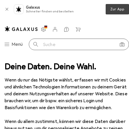
Galaxus
Zur App
Schneller finden und bestellen
Einstellungen
Kundenkonto
Vergleichslisten
Merklisten
Warenkorb
Navigation nach Kategorien
Menü
Suche
gstation DPB61L-EB Universal integriertes Display, inkl.
Deine Daten. Deine Wahl.
Zubehör
Wenn du nur das Nötigste wählst, erfassen wir mit Cookies
EUR
89,52
und ähnlichen Technologien Informationen zu deinem Gerät
Dockcase
USB-C® Dockingstation
und deinem Nutzungsverhalten auf unserer Website. Diese
DPB61L-EB Universal integriertes
brauchen wir, um dir bspw. ein sicheres Login und
Display, inkl.
USB-C, 6 Ports
Basisfunktionen wie den Warenkorb zu ermöglichen.
Wenn du allem zustimmst, können wir diese Daten darüber
hinaus nutzen, um dir personalisierte Angebote zu zeigen,