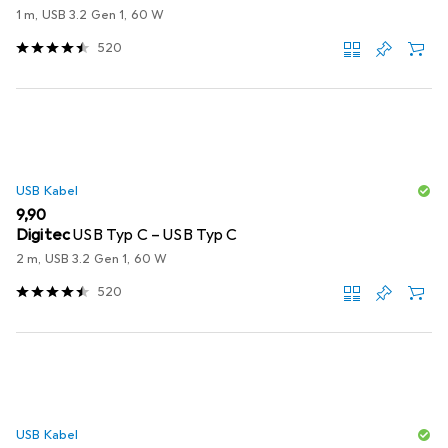
1 m, USB 3.2 Gen 1, 60 W
520
USB Kabel
EUR
9,90
Digitec
USB Typ C – USB Typ C
2 m, USB 3.2 Gen 1, 60 W
520
USB Kabel