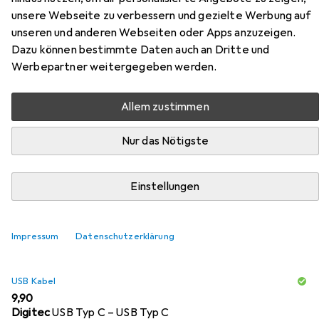
Zubehör für Dockcase USB-C®
unsere Webseite zu verbessern und gezielte Werbung auf
unseren und anderen Webseiten oder Apps anzuzeigen.
Dockingstation DPB61L-EB
Dazu können bestimmte Daten auch an Dritte und
Universal integriertes Display,
Werbepartner weitergegeben werden.
inkl.
Allem zustimmen
Hier findest du passendes Zubehör zum Produkt
Nur das Nötigste
Dockcase USB-C® Dockingstation DPB61L-EB Universal
integriertes Display, inkl. aus der Kategorie USB Kabel.
Einstellungen
Relevanz
Produktliste
Impressum
Datenschutzerklärung
USB Kabel
EUR
9,90
Digitec
USB Typ C – USB Typ C