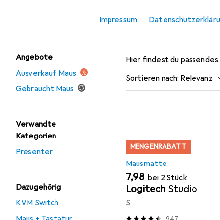
Mausmatte
Impressum
Datenschutzerklär
Tastatur
Zubehör fü
Angebote
Hier findest du passende
Ausverkauf Maus
Sortieren nach
:
Relevanz
Gebraucht Maus
Produktliste
Verwandte
Kategorien
MENGENRABATT
Presenter
Mausmatte
EUR
7,98
bei 2 Stück
Dazugehörig
Logitech
Studio
KVM Switch
S
Maus + Tastatur
947