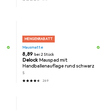
MENGENRABATT
Mausmatte
EUR
8,89
bei 2 Stück
Delock
Mauspad mit
Handballenauflage rund schwarz
S
269