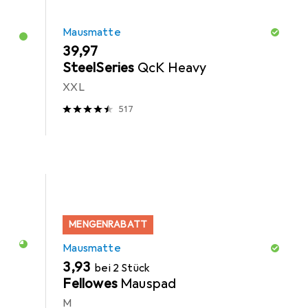
Mausmatte
EUR
39,97
SteelSeries
QcK Heavy
XXL
517
MENGENRABATT
Mausmatte
EUR
3,93
bei 2 Stück
Fellowes
Mauspad
M