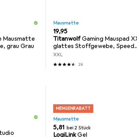
Mausmatte
EUR
19,95
e Mausmatte
Titanwolf
Gaming Mauspad X
e, grau Grau
glattes Stoffgewebe, Speed
Mausmatte 900 x 400 mm gr
XXL
Fläche, Topography
26
MENGENRABATT
Mausmatte
EUR
5,81
bei 2 Stück
tudio
LogiLink
Gel