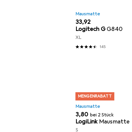
Mausmatte
EUR
33,92
Logitech G
G840
XL
145
MENGENRABATT
Mausmatte
EUR
3,80
bei 2 Stück
LogiLink
Mausmatte
S