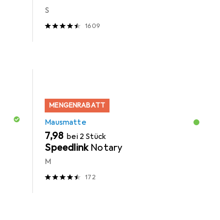
S
1609
MENGENRABATT
Mausmatte
EUR
7,98
bei 2 Stück
Speedlink
Notary
M
172