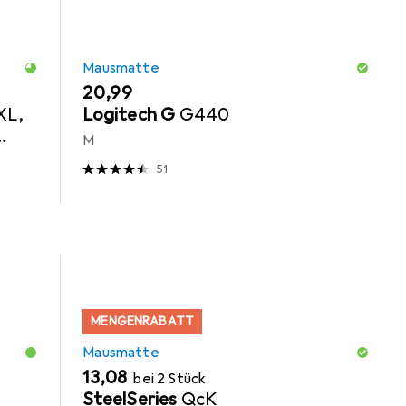
Mausmatte
EUR
20,99
XL,
Logitech G
G440
M
osse
51
MENGENRABATT
Mausmatte
EUR
13,08
bei 2 Stück
SteelSeries
QcK