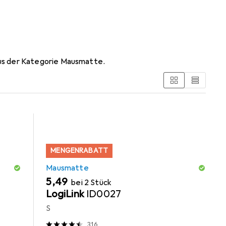
26871778)
us der Kategorie Mausmatte.
MENGENRABATT
Mausmatte
EUR
5,49
bei 2 Stück
LogiLink
ID0027
S
316