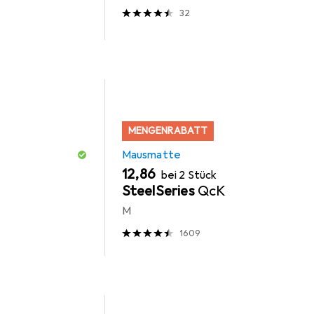
32
MENGENRABATT
Mausmatte
EUR
12,86
bei 2 Stück
SteelSeries
QcK
M
1609