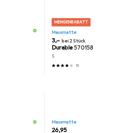
MENGENRABATT
Mausmatte
EUR
3,–
bei 2 Stück
Durable
570158
S
15
Mausmatte
EUR
26,95