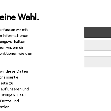
eine Wahl.
erfassen wir mit
 Multimedia
Peripherie
Mäuse + Tastaturen
Maus
en Informationen
ungsverhalten
en wir, um dir
funktionen wie den
R
,90
wir diese Daten
RO
Hydra “ (MYNO5900626871778)
onalisierte
elgebunden
eite zu
 auf unseren und
zuzeigen. Dazu
Dritte und
rden.