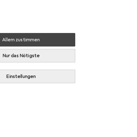
Einstellungen
Kundenkonto
Vergleichslisten
Merklisten
Warenkorb
Anmelden
Allem zustimmen
HIRO Hydra “ (MYNO5900626871778)
Zubehör
Nur das Nötigste
Einstellungen