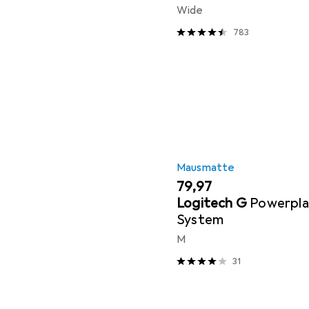
Wide
783
Mausmatte
EUR
79,97
Logitech G
Powerpla
System
M
31