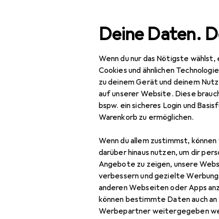
Suche
Deine Daten. D
Wenn du nur das Nötigste wählst, 
Navigation nach Kategorien
Gesamtsortiment
IT +
Gesamtsortiment
Cookies und ähnlichen Technologi
zu deinem Gerät und deinem Nutz
IT + Multimedia
auf unserer Website. Diese brauch
bspw. ein sicheres Login und Basis
Peripherie
Warenkorb zu ermöglichen.
Mäuse + Tastaturen
EU
45
Wenn du allem zustimmst, können 
HI
Keycaps
darüber hinaus nutzen, um dir pers
Kab
Angebote zu zeigen, unsere Webs
Maus
verbessern und gezielte Werbung
anderen Webseiten oder Apps an
Maus + Tastatur
können bestimmte Daten auch an 
Zubehör
Werbepartner weitergegeben we