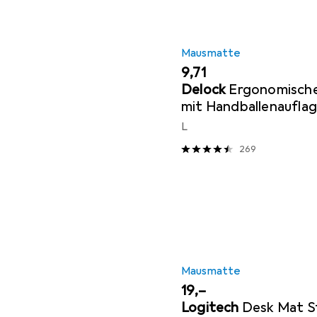
Mausmatte
EUR
9,71
Delock
Ergonomisch
mit Handballenauflag
L
269
Mausmatte
EUR
19,–
Logitech
Desk Mat S