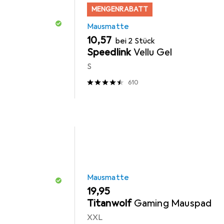
MENGENRABATT
Mausmatte
EUR
10,57
bei 2 Stück
Speedlink
Vellu Gel
S
610
Mausmatte
EUR
19,95
Titanwolf
Gaming Mauspad
XXL