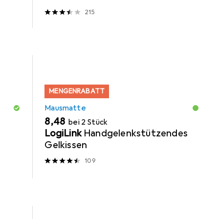
215
MENGENRABATT
Mausmatte
EUR
8,48
bei 2 Stück
LogiLink
Handgelenkstützendes
Gelkissen
109