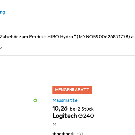
ung
r HIRO Hydra “ (MYNO59006
s Zubehör zum Produkt HIRO Hydra “ (MYNO5900626871778) a
MENGENRABATT
Mausmatte
EUR
10,26
bei 2 Stück
Logitech
G240
M
183