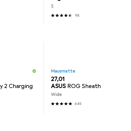
S
98
Mausmatte
EUR
27,01
y 2 Charging
ASUS
ROG Sheath
Wide
645