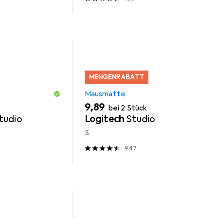
MENGENRABATT
Mausmatte
EUR
9,89
bei 2 Stück
tudio
Logitech
Studio
S
947