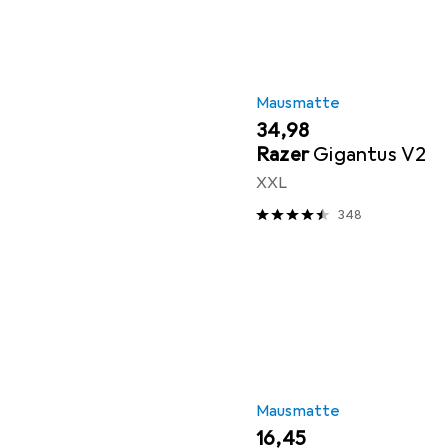
Mausmatte
EUR
34,98
Razer
Gigantus V2
XXL
348
Mausmatte
EUR
16,45