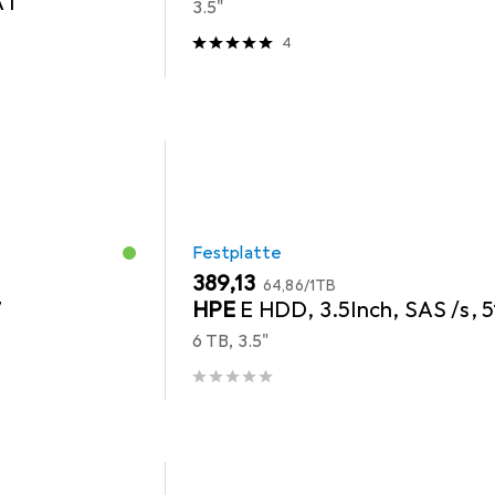
 I
3.5"
4
Festplatte
EUR
EUR
389,13
64,86
/
1TB
7
HPE
E HDD, 3.5Inch, SAS /s, 
6 TB, 3.5"