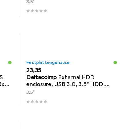
3.5"
Festplattengehäuse
EUR
23,35
AS
Deltacoimp
External HDD
5x
enclosure, USB 3.0, 3.5" HDD,
3x
USB-A, black
3.5"