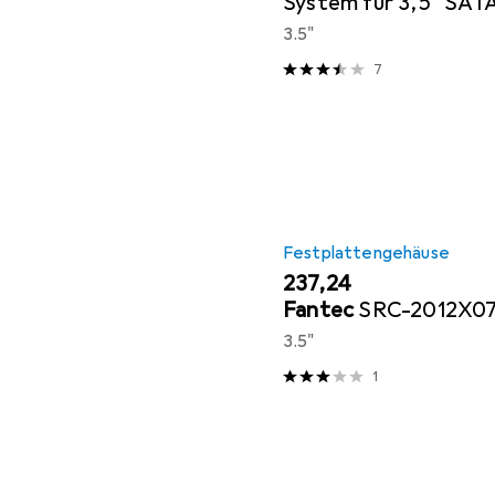
System für 3,5" SATA
3.5"
7
Festplattengehäuse
EUR
237,24
Fantec
SRC-2012X0
3.5"
1