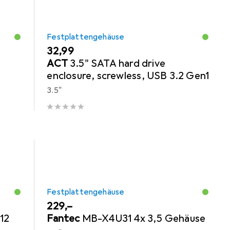
Festplattengehäuse
EUR
32,99
ACT
3.5" SATA hard drive
enclosure, screwless, USB 3.2 Gen1
3.5"
Festplattengehäuse
EUR
229,–
12
Fantec
MB-X4U31 4x 3,5 Gehäuse