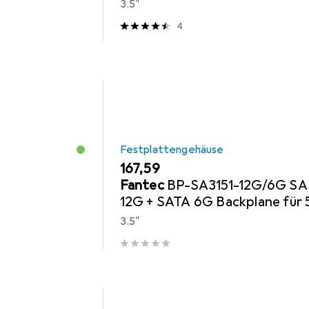
3.5"
4
Festplattengehäuse
EUR
167,59
Fantec
BP-SA3151-12G/6G S
12G + SATA 6G Backplane für 
8,89cm 3,5 Zoll HDD in einem 
3.5"
13,335 cm