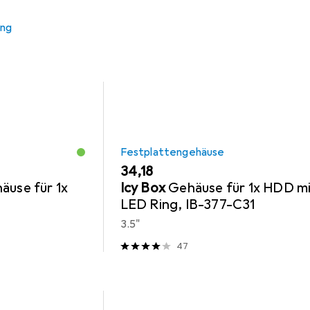
ung
Festplattengehäuse
EUR
34,18
äuse für 1x
Icy Box
Gehäuse für 1x HDD m
LED Ring, IB-377-C31
3.5"
47