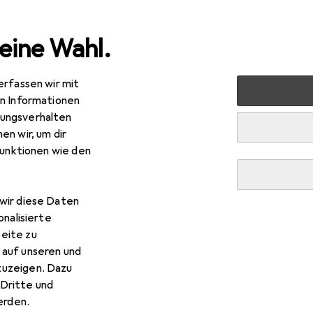
eine Wahl.
erfassen wir mit
 Multimedia
PC Komponenten
Speicher
Festplatte
en Informationen
ungsverhalten
EUR
R
8,93
68,89
/
1TB
en wir, um dir
E
E HDD, 3.5Inch, SATA /s, 512e
funktionen wie den
B, 3.5"
wir diese Daten
 HPE E HDD, 3.5Inch, SATA /s
onalisierte
eite zu
 auf unseren und
 Zubehör zum Produkt HPE E HDD, 3.5Inch, SATA /s, 512e aus 
zuzeigen. Dazu
Dritte und
rden.
ngehäuse
Festplatte
HPE