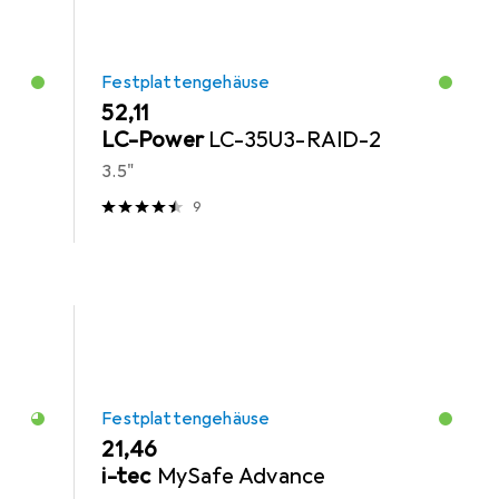
Festplattengehäuse
EUR
52,11
LC-Power
LC-35U3-RAID-2
3.5"
9
Festplattengehäuse
EUR
21,46
i-tec
MySafe Advance