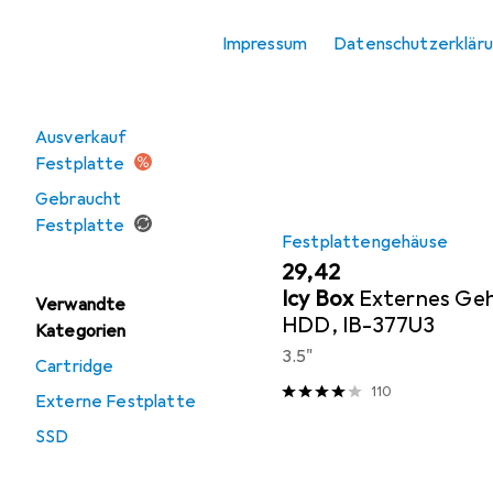
Zubehör Speicher
Impressum
Datenschutzerklär
Sortieren nach
:
Relevanz
Produktliste
Angebote
Ausverkauf
Festplatte
Gebraucht
Festplatte
Festplattengehäuse
EUR
29,42
Icy Box
Externes Geh
Verwandte
HDD, IB-377U3
Kategorien
3.5"
Cartridge
110
Externe Festplatte
SSD