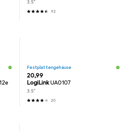
3.5"
92
Festplattengehäuse
EUR
20,99
512e
LogiLink
UA0107
3.5"
20