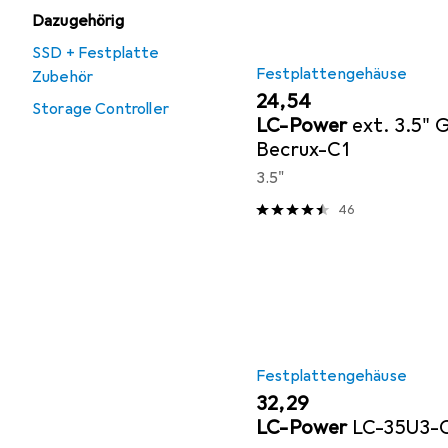
Dazugehörig
SSD + Festplatte
Festplattengehäuse
Zubehör
EUR
24,54
Storage Controller
LC-Power
ext. 3.5" 
Becrux-C1
3.5"
46
Festplattengehäuse
EUR
32,29
LC-Power
LC-35U3-