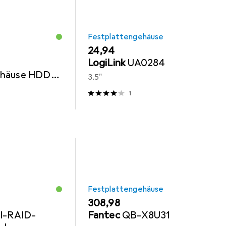
Festplattengehäuse
EUR
24,94
LogiLink
UA0284
ehäuse HDD-
3.5"
1
Festplattengehäuse
EUR
308,98
l-RAID-
Fantec
QB-X8U31