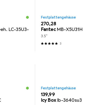
Festplattengehäuse
EUR
270,28
Geh. LC-35U3-
Fantec
MB-X5U31H
3.5"
3
Festplattengehäuse
EUR
139,99
C
Icy Box
Ib-3640su3