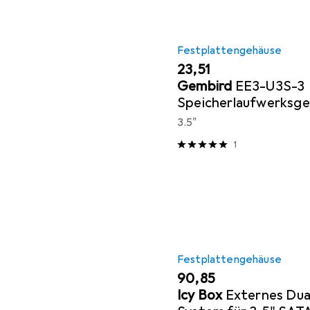
Festplattengehäuse
EUR
23,51
Gembird
EE3-U3S-3
Speicherlaufwerksg
Gehäuse 3.5 Zoll
3.5"
1
Festplattengehäuse
EUR
90,85
Icy Box
Externes Dua