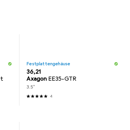
Festplattengehäuse
EUR
36,21
it
Axagon
EE35-GTR
3.5"
4