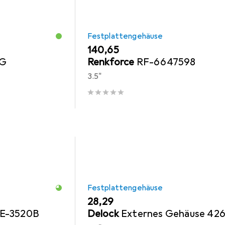
Festplattengehäuse
EUR
140,65
6G
Renkforce
RF-6647598
3.5"
Festplattengehäuse
EUR
28,29
E-3520B
Delock
Externes Gehäuse 426