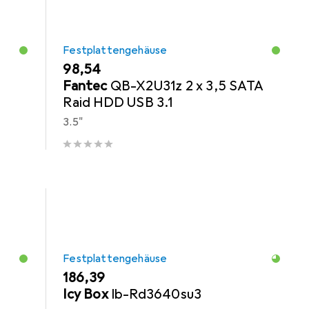
Festplattengehäuse
EUR
98,54
Fantec
QB-X2U31z 2 x 3,5 SATA
Raid HDD USB 3.1
3.5"
Festplattengehäuse
EUR
186,39
Icy Box
Ib-Rd3640su3