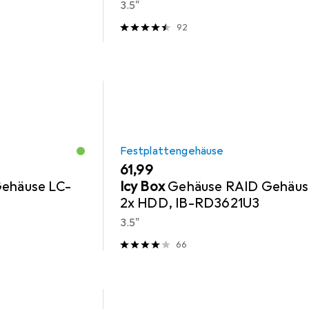
3.5"
92
Festplattengehäuse
EUR
61,99
Gehäuse LC-
Icy Box
Gehäuse RAID Gehäus
2x HDD, IB-RD3621U3
3.5"
66