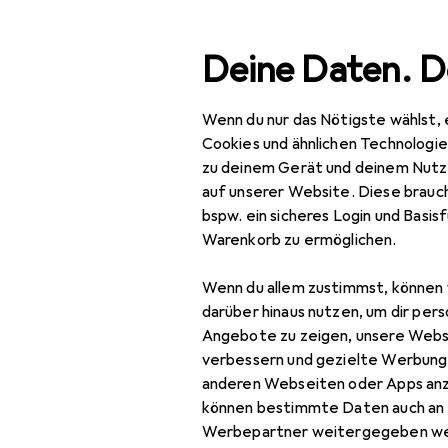
Suche
Deine Daten. D
Wenn du nur das Nötigste wählst, 
Navigation nach Kategorien
Gesamtsortiment
IT +
Gesamtsortiment
Cookies und ähnlichen Technologi
zu deinem Gerät und deinem Nutz
EU
68
IT + Multimedia
auf unserer Website. Diese brauch
HP
bspw. ein sicheres Login und Basis
PC Komponenten
10 T
Warenkorb zu ermöglichen.
Speicher
Wenn du allem zustimmst, können 
Externe Festplatte
Zubehör für
darüber hinaus nutzen, um dir pers
Angebote zu zeigen, unsere Webs
Externe SSD
verbessern und gezielte Werbung
Hier findest du passendes
anderen Webseiten oder Apps an
Festplatte
können bestimmte Daten auch an 
SSD
Werbepartner weitergegeben we
Beliebt
Festplatte