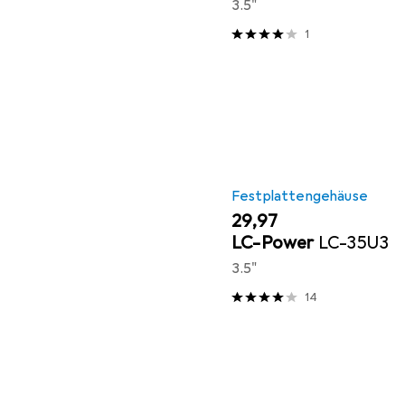
3.5"
1
Festplattengehäuse
EUR
29,97
LC-Power
LC-35U3
3.5"
14