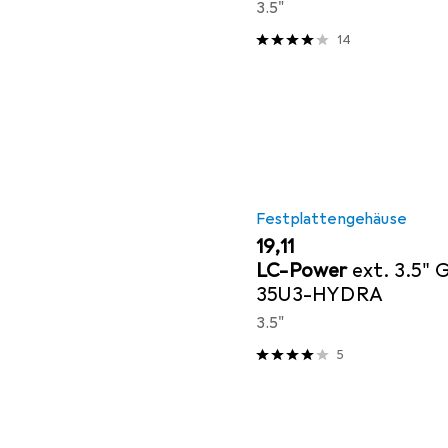
3.5"
14
Festplattengehäuse
EUR
19,11
LC-Power
ext. 3.5" 
35U3-HYDRA
3.5"
5